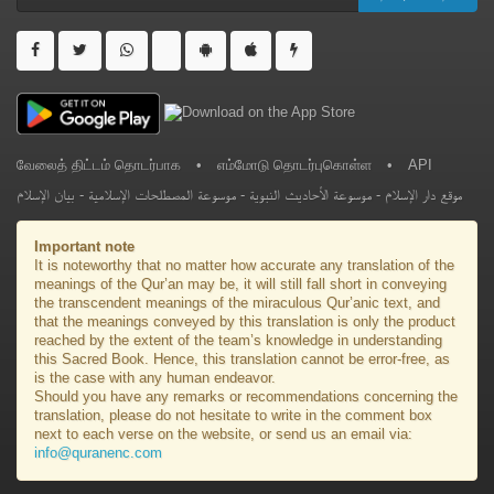
வேலைத் திட்டம் தொடர்பாக
•
எம்மோடு தொடர்புகொள்ள
•
API
بيان الإسلام
-
موسوعة المصطلحات الإسلامية
-
موسوعة الأحاديث النبوية
-
موقع دار الإسلام
Important note
It is noteworthy that no matter how accurate any translation of the
meanings of the Qur’an may be, it will still fall short in conveying
the transcendent meanings of the miraculous Qur’anic text, and
that the meanings conveyed by this translation is only the product
reached by the extent of the team’s knowledge in understanding
this Sacred Book. Hence, this translation cannot be error-free, as
is the case with any human endeavor.
Should you have any remarks or recommendations concerning the
translation, please do not hesitate to write in the comment box
next to each verse on the website, or send us an email via:
info@quranenc.com