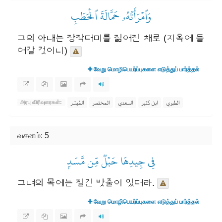
وَٱمۡرَأَتُهُۥ حَمَّالَةَ ٱلۡحَطَبِ
그의 아내는 장작더미를 짊어진 채로 (지옥에 들
어갈 것이니)
வேறு மொழிபெயர்ப்புகளை எடுத்துப் பார்த்தல்
الطبري
ابن كثير
السعدي
المختصر
المُيسَّر
அரபு விரிவுரைகள்:
வசனம்: 5
فِي جِيدِهَا حَبۡلٞ مِّن مَّسَدِۭ
그녀의 목에는 질긴 밧줄이 있더라.
வேறு மொழிபெயர்ப்புகளை எடுத்துப் பார்த்தல்