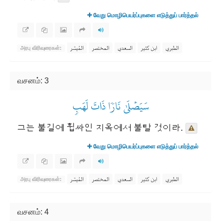
வேறு மொழிபெயர்ப்புகளை எடுத்துப் பார்த்தல்
الطبري
ابن كثير
السعدي
المختصر
المُيسَّر
அரபு விரிவுரைகள்:
வசனம்: 3
سَيَصۡلَىٰ نَارٗا ذَاتَ لَهَبٖ
그는 불길에 휩싸인 지옥에서 불탈 것이라.
வேறு மொழிபெயர்ப்புகளை எடுத்துப் பார்த்தல்
الطبري
ابن كثير
السعدي
المختصر
المُيسَّر
அரபு விரிவுரைகள்:
வசனம்: 4