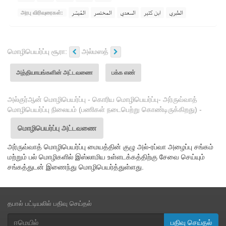
الطبري
ابن كثير
السعدي
المختصر
المُيسَّر
அரபு விரிவுரைகள்:
மொழிபெயர்ப்பு சூரா:
அல்மஸத்
அத்தியாயங்களின் அட்டவணை
பக்க எண்
அல்குர்ஆன் மொழிபெயர்ப்பு - கொரிய மொழிபெயர்ப்பு- அர்ருவ்வாத்
மொழிபெயர்ப்பு நிலையம் (பணிகள் நடைபெற்று கொண்டிருக்கிறது) -
மொழிபெயர்ப்பு அட்டவணை
அர்ருவ்வாத் மொழிபெயர்ப்பு மையத்தின் குழு அல்-ரப்வா அழைப்பு சங்கம்
மற்றும் பல் மொழிகளில் இஸ்லாமிய உள்ளடக்கத்திற்கு சேவை செய்யும்
சங்கத்துடன் இணைந்து மொழிபெயர்த்துள்ளது.
தபால் பட்டியலில் பதிவு செய்தல்
பதிவு செய்தல்