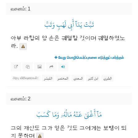
வசனம்: 1
تَبَّتۡ يَدَآ أَبِي لَهَبٖ وَتَبَّ
아부 라합의 양 손은 궤멸할 것이며 궤멸하였노
라.
வேறு மொழிபெயர்ப்புகளை எடுத்துப் பார்த்தல்
الطبري
ابن كثير
السعدي
المختصر
المُيسَّر
அரபு விரிவுரைகள்:
வசனம்: 2
مَآ أَغۡنَىٰ عَنۡهُ مَالُهُۥ وَمَا كَسَبَ
그의 재산도 그가 얻은 것도 그에게는 보탬이 되
지 못하며