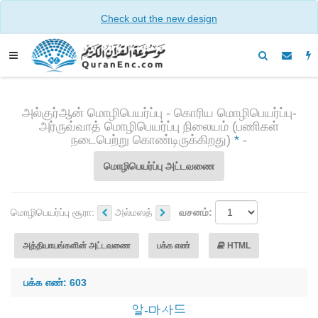
Check out the new design
அல்குர்ஆன் மொழிபெயர்ப்பு - கொரிய மொழிபெயர்ப்பு-
அர்ருவ்வாத் மொழிபெயர்ப்பு நிலையம் (பணிகள்
நடைபெற்று கொண்டிருக்கிறது)
*
-
மொழிபெயர்ப்பு அட்டவணை
மொழிபெயர்ப்பு சூரா:
அல்மஸத்
வசனம்:
அத்தியாயங்களின் அட்டவணை
பக்க எண்
HTML
பக்க எண்: 603
알-마사드