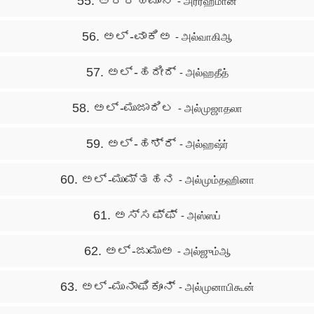
55. ಅರ್‍ರಹ್ಮಾನ್
- அர்ரஹ்மான்
56. ಅಲ್ -ವಾಕಿಅ
- அல்வாகிஆ
57. ಅಲ್ -ಹದೀದ್
- அல்ஹதீத்
58. ಅಲ್ -ಮುಜಾದಿಲ
- அல்முஜாதலா
59. ಅಲ್ -ಹಶ್ರ್
- அல்ஹஷ்ர்
60. ಅಲ್ -ಮುಮ್ತಹನ
- அல்மும்தஹினா
61. ಅಸ್ಸಫ್ಫ್
- அஸ்ஸப்
62. ಅಲ್ -ಜುಮುಅ
- அல்ஜும்ஆ
63. ಅಲ್ -ಮುನಾಫಿಕೂನ್
- அல்முனாபிகூன்