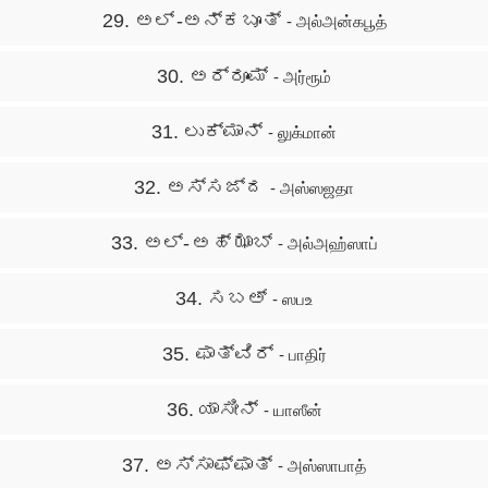
29. ಅಲ್ -ಅನ್ಕಬೂತ್
- அல்அன்கபூத்
30. ಅರ್‍ರೂಮ್
- அர்ரூம்
31. ಲುಕ್ಮಾನ್
- லுக்மான்
32. ಅಸ್ಸಜ್ದ
- அஸ்ஸஜதா
33. ಅಲ್- ಅಹ್ ಝಾಬ್
- அல்அஹ்ஸாப்
34. ಸಬಅ್
- ஸபஉ
35. ಫಾತ್ವಿರ್
- பாதிர்
36. ಯಾಸೀನ್
- யாஸீன்
37. ಅಸ್ಸಾಫ್ಫಾತ್
- அஸ்ஸாபாத்