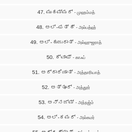
47. ಮುಹಮ್ಮದ್
- முஹம்மத்
48. ಅಲ್ -ಫತ್ ಹ್
- அல்பத்ஹ்
49. ಅಲ್ -ಹುಜುರಾತ್
- அல்ஹுஜராத்
50. ಕ್ವಾಫ್
- காஃப்
51. ಅದ್ದಾರಿಯಾತ್
- அத்தாரியாத்
52. ಅತ್ತೂರ್
- அத்தூர்
53. ಅನ್ನಜ್ಮ್
- அந்நஜ்ம்
54. ಅಲ್ -ಕಮರ್
- அல்கமர்