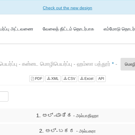
Check out the new design
ர்ப்பு அட்டவணை
வேலைத் திட்டம் தொடர்பாக
எம்மோடு தொடர
யர்ப்பு - கன்னட மொழிபெயர்ப்பு - ஹம்ஸா பத்தூர்
*
-
மொழி
PDF
XML
CSV
Excel
API
1. ಅಲ್ -ಫಾತಿಹ
- அல்பாதிஹா
2. ಅಲ್- ಬಕರ
- அல்பகரா