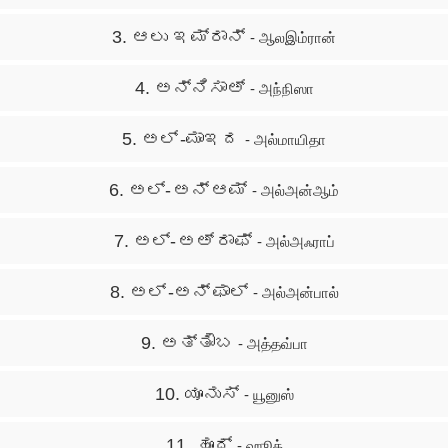
3. ಆಲು ಇಮ್ರಾನ್
- ஆலஇம்ரான்
4. ಅನ್ನಿಸಾಅ್
- அந்நிஸா
5. ಅಲ್ -ಮಾಇದ
- அல்மாயிதா
6. ಅಲ್- ಅನ್ ಆಮ್
- அல்அன்ஆம்
7. ಅಲ್- ಅಅ್ ರಾಫ್
- அல்அஃராப்
8. ಅಲ್ -ಅನ್ ಫಾಲ್
- அல்அன்பால்
9. ಅತ್ತೌಬ
- அத்தவ்பா
10. ಯೂನುಸ್
- யூனுஸ்
11. ಹೂದ್
- ஹூத்