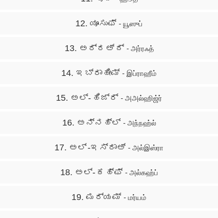
12. ಯೂಸುಫ್
- யூஸுப்
13. ಅರ್‍ರಅ್ ದ್
- அர்ரஃத்
14. ಇಬ್ರಾಹೀಮ್
- இப்ராஹீம்
15. ಅಲ್- ಹಿಜ್ರ್
- அஅல்ஹிஜ்ர்
16. ಅನ್ನಹ್ಲ್
- அந்நஹ்ல்
17. ಅಲ್ -ಇಸ್ರಾಅ್
- அல்இஸ்ரா
18. ಅಲ್- ಕಹ್ಫ್
- அல்கஹ்ப்
19. ಮರ್ಯಮ್
- மர்யம்