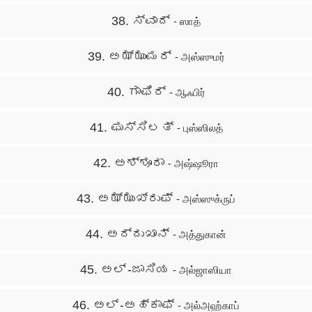
38. ಸ್ವಾದ್
- ஸாத்
39. ಅಝ್ಝುಮರ್
- அஸ்ஸுமர்
40. ಗಾಫಿರ್
- ஆஃபிர்
41. ಫುಸ್ಸಿಲತ್
- புஸ்ஸிலத்
42. ಅಶ್ಶೂರಾ
- அஷ்ஷூரா
43. ಅಝ್ಝುಖ್ರುಫ್
- அஸ்ஸுக்ருப்
44. ಅದ್ದುಖಾನ್
- அத்துகான்
45. ಅಲ್ -ಜಾಸಿಯ
- அல்ஜாஸியா
46. ಅಲ್ -ಅಹ್ಕಾಫ್
- அல்அஹ்காப்