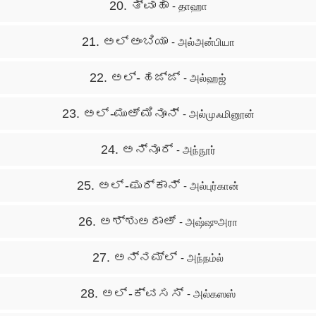
20. ತ್ವಾಹಾ
- தாஹா
21. ಅಲ್ ಅಂಬಿಯಾ
- அல்அன்பியா
22. ಅಲ್- ಹಜ್ಜ್
- அல்ஹஜ்
23. ಅಲ್ -ಮುಅ್ ಮಿನೂನ್
- அல்முஃமினூன்
24. ಅನ್ನೂರ್
- அந்நூர்
25. ಅಲ್ -ಫುರ್ಕಾನ್
- அல்புர்கான்
26. ಅಶ್ಶುಅರಾಅ್
- அஷ்ஷுஅரா
27. ಅನ್ನಮ್ಲ್
- அந்நம்ல்
28. ಅಲ್ -ಕ್ವಸಸ್
- அல்கஸஸ்