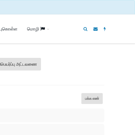
்புகொள்ள
மொழி
பெயர்ப்பு அட்டவணை
பக்க எண்