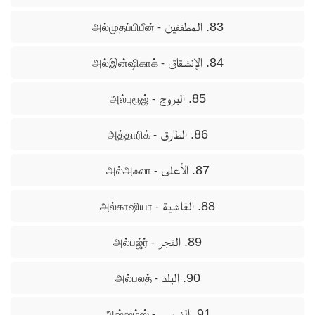
83. المطففين
- அல்முதப்பிபீன்
84. الإنشقاق
- அல்இன்ஷிகாக்
85. البروج
- அல்புரூஜ்
86. الطارق
- அத்தாரிக்
87. الأعلى
- அல்அஃலா
88. الغاشية
- அல்காஷியா
89. الفجر
- அல்பஜ்ர்
90. البلد
- அல்பலத்
91. الشمس
- அஷ்ஷம்ஸ்