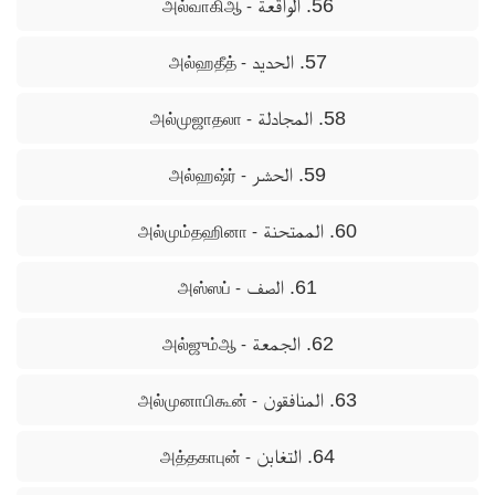
56. الواقعة
- அல்வாகிஆ
57. الحديد
- அல்ஹதீத்
58. المجادلة
- அல்முஜாதலா
59. الحشر
- அல்ஹஷ்ர்
60. الممتحنة
- அல்மும்தஹினா
61. الصف
- அஸ்ஸப்
62. الجمعة
- அல்ஜும்ஆ
63. المنافقون
- அல்முனாபிகூன்
64. التغابن
- அத்தகாபுன்