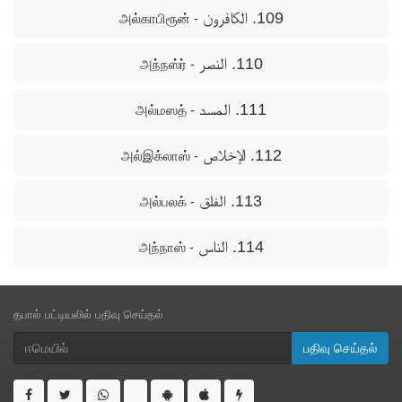
109. الكافرون
- அல்காபிரூன்
110. النصر
- அந்நஸ்ர்
111. المسد
- அல்மஸத்
112. الإخلاص
- அல்இக்லாஸ்
113. الفلق
- அல்பலக்
114. الناس
- அந்நாஸ்
தபால் பட்டியலில் பதிவு செய்தல்
பதிவு செய்தல்