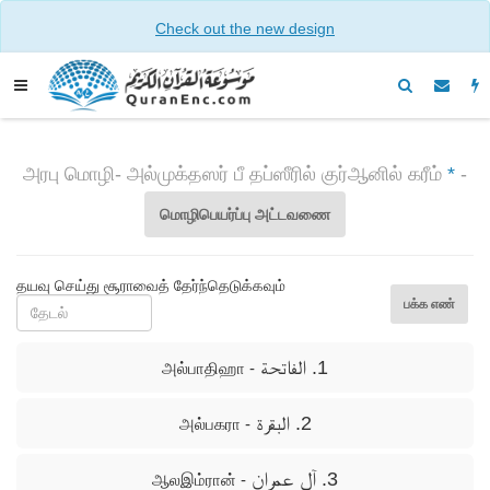
Check out the new design
அரபு மொழி- அல்முக்தஸர் பீ தப்ஸீரில் குர்ஆனில் கரீம்
*
-
மொழிபெயர்ப்பு அட்டவணை
தயவு செய்து சூராவைத் தேர்ந்தெடுக்கவும்
பக்க எண்
1. الفاتحة
- அல்பாதிஹா
2. البقرة
- அல்பகரா
3. آل عمران
- ஆலஇம்ரான்