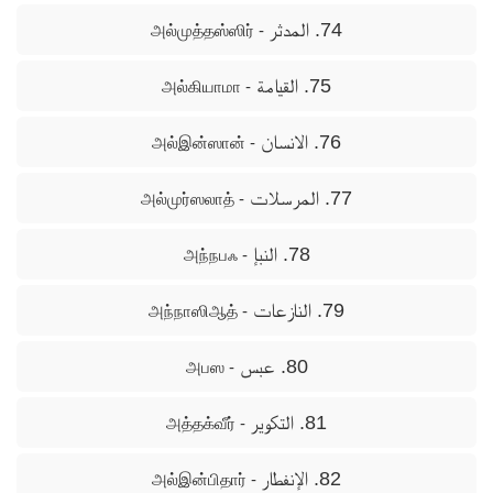
74. المدثر
- அல்முத்தஸ்ஸிர்
75. القيامة
- அல்கியாமா
76. الانسان
- அல்இன்ஸான்
77. المرسلات
- அல்முர்ஸலாத்
78. النبإ
- அந்நபஃ
79. النازعات
- அந்நாஸிஆத்
80. عبس
- அபஸ
81. التكوير
- அத்தக்வீர்
82. الإنفطار
- அல்இன்பிதார்