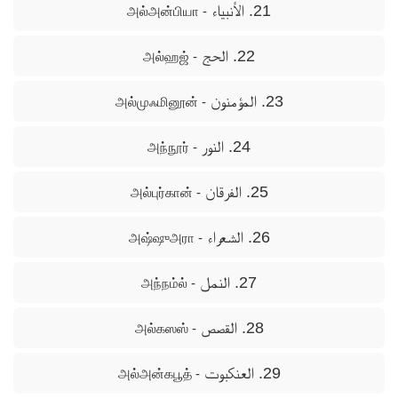
21. الأنبياء
- அல்அன்பியா
22. الحج
- அல்ஹஜ்
23. المؤمنون
- அல்முஃமினூன்
24. النور
- அந்நூர்
25. الفرقان
- அல்புர்கான்
26. الشعراء
- அஷ்ஷுஅரா
27. النمل
- அந்நம்ல்
28. القصص
- அல்கஸஸ்
29. العنكبوت
- அல்அன்கபூத்