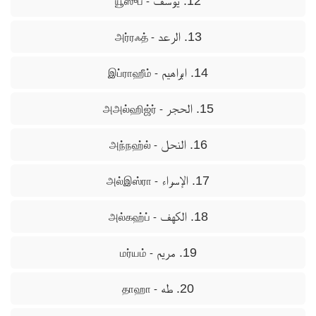
12. يوسف
- யூஸுப்
13. الرعد
- அர்ரஃத்
14. ابراهيم
- இப்ராஹீம்
15. الحجر
- அஅல்ஹிஜ்ர்
16. النحل
- அந்நஹ்ல்
17. الإسراء
- அல்இஸ்ரா
18. الكهف
- அல்கஹ்ப்
19. مريم
- மர்யம்
20. طه
- தாஹா