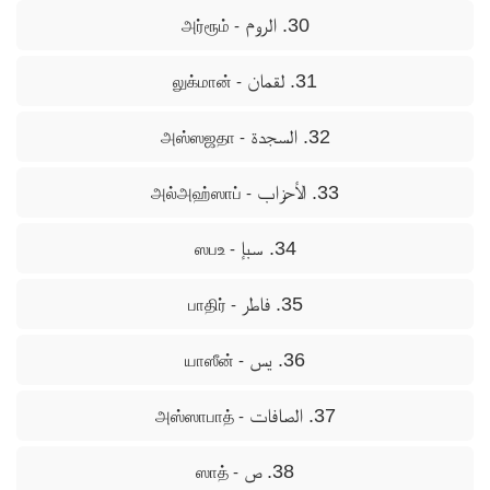
30. الروم
- அர்ரூம்
31. لقمان
- லுக்மான்
32. السجدة
- அஸ்ஸஜதா
33. الأحزاب
- அல்அஹ்ஸாப்
34. سبإ
- ஸபஉ
35. فاطر
- பாதிர்
36. يس
- யாஸீன்
37. الصافات
- அஸ்ஸாபாத்
38. ص
- ஸாத்