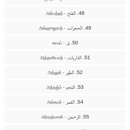
48. الفتح
- அல்பத்ஹ்
49. الحجرات
- அல்ஹுஜராத்
50. ق
- காஃப்
51. الذاريات
- அத்தாரியாத்
52. الطور
- அத்தூர்
53. النجم
- அந்நஜ்ம்
54. القمر
- அல்கமர்
55. الرحمن
- அர்ரஹ்மான்