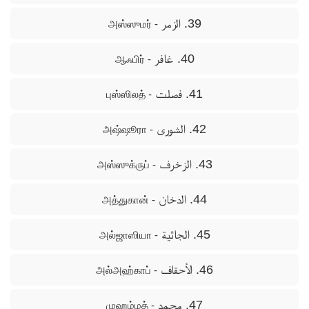
39. الزمر
- அஸ்ஸுமர்
40. غافر
- ஆஃபிர்
41. فصلت
- புஸ்ஸிலத்
42. الشورى
- அஷ்ஷூரா
43. الزخرف
- அஸ்ஸுக்ருப்
44. الدخان
- அத்துகான்
45. الجاثية
- அல்ஜாஸியா
46. الأحقاف
- அல்அஹ்காப்
47. محمد
- முஹம்மத்