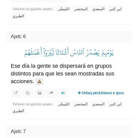
ابن كثير
السعدي
المختصر
المُيسَّر
Tefsiret në gjuhën arabe:
الطبري
Ajeti: 6
يَوۡمَئِذٖ يَصۡدُرُ ٱلنَّاسُ أَشۡتَاتٗا لِّيُرَوۡاْ أَعۡمَٰلَهُمۡ
Ese día la gente se dispersará en grupos
distintos para que les sean mostradas sus
acciones.
Shfaq përkthimet e tjera
ابن كثير
السعدي
المختصر
المُيسَّر
Tefsiret në gjuhën arabe:
الطبري
Ajeti: 7