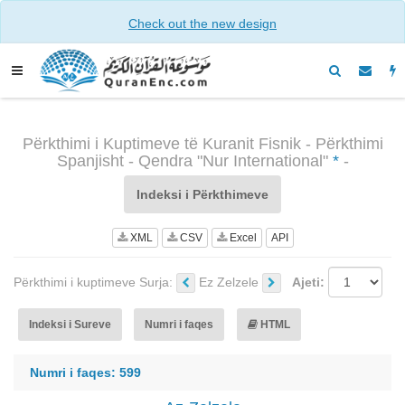
Check out the new design
Përkthimi i Kuptimeve të Kuranit Fisnik - Përkthimi
Spanjisht - Qendra "Nur International"
*
-
Indeksi i Përkthimeve
XML
CSV
Excel
API
Përkthimi i kuptimeve Surja:
Ez Zelzele
Ajeti:
Indeksi i Sureve
Numri i faqes
HTML
Numri i faqes: 599