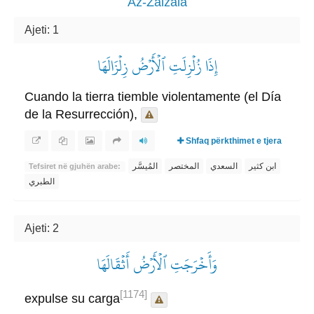
Az-Zalzala
Ajeti: 1
إِذَا زُلۡزِلَتِ ٱلۡأَرۡضُ زِلۡزَالَهَا
Cuando la tierra tiemble violentamente (el Día
de la Resurrección),
Shfaq përkthimet e tjera
ابن كثير
السعدي
المختصر
المُيسَّر
Tefsiret në gjuhën arabe:
الطبري
Ajeti: 2
وَأَخۡرَجَتِ ٱلۡأَرۡضُ أَثۡقَالَهَا
[1174]
expulse su carga