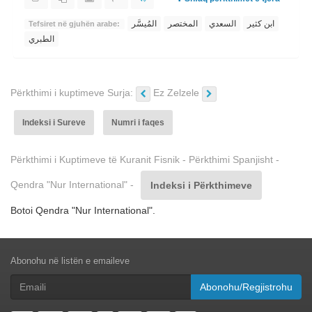
ابن كثير
السعدي
المختصر
المُيسَّر
Tefsiret në gjuhën arabe:
الطبري
Përkthimi i kuptimeve Surja:
Ez Zelzele
Indeksi i Sureve
Numri i faqes
Përkthimi i Kuptimeve të Kuranit Fisnik - Përkthimi Spanjisht -
Qendra "Nur International" -
Indeksi i Përkthimeve
Botoi Qendra "Nur International".
Abonohu në listën e emaileve
Abonohu/Regjistrohu