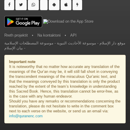
Rreth projektit
•
Na kontaktoni
•
API
موسوعة المصطلحات الإسلامية
-
موسوعة الأحاديث النبوية
-
موقع دار الإسلام
بيان الإسلام
-
Important note
It is noteworthy that no matter how accurate any translation of the
meanings of the Qur’an may be, it will still fall short in conveying
the transcendent meanings of the miraculous Qur’anic text, and
that the meanings conveyed by this translation is only the product
reached by the extent of the team’s knowledge in understanding
this Sacred Book. Hence, this translation cannot be error-free, as
is the case with any human endeavor.
Should you have any remarks or recommendations concerning the
translation, please do not hesitate to write in the comment box
next to each verse on the website, or send us an email via:
info@quranenc.com