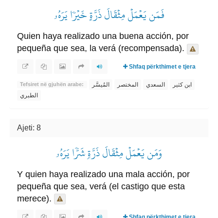
فَمَن يَعۡمَلۡ مِثۡقَالَ ذَرَّةٍ خَيۡرٗا يَرَهُۥ
Quien haya realizado una buena acción, por
pequeña que sea, la verá (recompensada).
Shfaq përkthimet e tjera
ابن كثير
السعدي
المختصر
المُيسَّر
Tefsiret në gjuhën arabe:
الطبري
Ajeti: 8
وَمَن يَعۡمَلۡ مِثۡقَالَ ذَرَّةٖ شَرّٗا يَرَهُۥ
Y quien haya realizado una mala acción, por
pequeña que sea, verá (el castigo que esta
merece).
Shfaq përkthimet e tjera