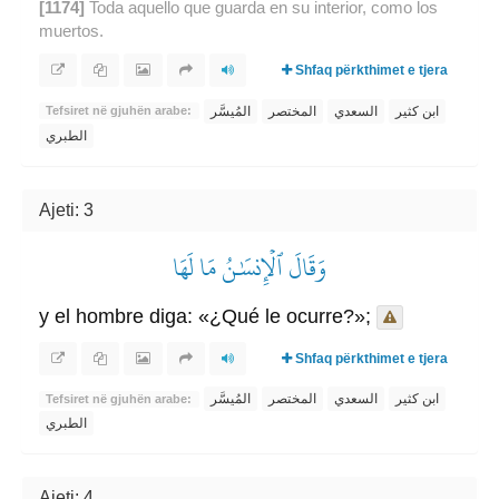
[1174]
Toda aquello que guarda en su interior, como los
muertos.
Shfaq përkthimet e tjera
ابن كثير
السعدي
المختصر
المُيسَّر
Tefsiret në gjuhën arabe:
الطبري
Ajeti: 3
وَقَالَ ٱلۡإِنسَٰنُ مَا لَهَا
y el hombre diga: «¿Qué le ocurre?»;
Shfaq përkthimet e tjera
ابن كثير
السعدي
المختصر
المُيسَّر
Tefsiret në gjuhën arabe:
الطبري
Ajeti: 4