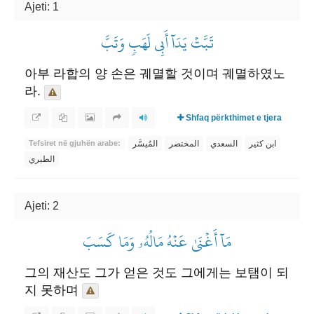
Ajeti: 1
تَبَّتۡ يَدَآ أَبِي لَهَبٖ وَتَبَّ
아부 라합의 양 손은 궤멸할 것이며 궤멸하였노
라.
Shfaq përkthimet e tjera
ابن كثير
السعدي
المختصر
المُيسَّر
Tefsiret në gjuhën arabe:
الطبري
Ajeti: 2
مَآ أَغۡنَىٰ عَنۡهُ مَالُهُۥ وَمَا كَسَبَ
그의 재산도 그가 얻은 것도 그에게는 보탬이 되
지 못하며