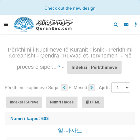
Check out the new design
Përkthimi i Kuptimeve të Kuranit Fisnik - Përkthimi
Koreanisht - Qendra "Ruvvad et-Terxhemeh" - Në
proces e sipër...
*
-
Indeksi i Përkthimeve
Përkthimi i kuptimeve Surja:
El Mesed
Ajeti:
Indeksi i Sureve
Numri i faqes
HTML
Numri i faqes: 603
알-마사드