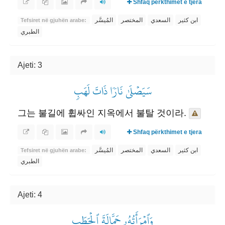
Shfaq përkthimet e tjera
ابن كثير
السعدي
المختصر
المُيسَّر
Tefsiret në gjuhën arabe:
الطبري
Ajeti: 3
سَيَصۡلَىٰ نَارٗا ذَاتَ لَهَبٖ
그는 불길에 휩싸인 지옥에서 불탈 것이라.
Shfaq përkthimet e tjera
ابن كثير
السعدي
المختصر
المُيسَّر
Tefsiret në gjuhën arabe:
الطبري
Ajeti: 4
وَٱمۡرَأَتُهُۥ حَمَّالَةَ ٱلۡحَطَبِ