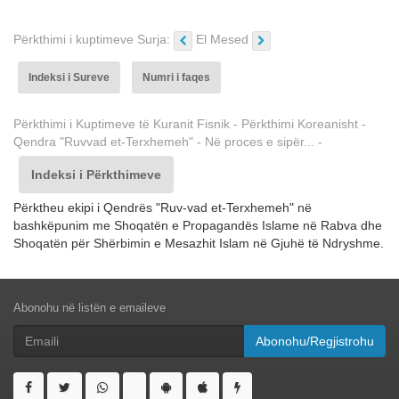
Përkthimi i kuptimeve Surja:
El Mesed
Indeksi i Sureve
Numri i faqes
Përkthimi i Kuptimeve të Kuranit Fisnik - Përkthimi Koreanisht -
Qendra "Ruvvad et-Terxhemeh" - Në proces e sipër... -
Indeksi i Përkthimeve
Përktheu ekipi i Qendrës "Ruv-vad et-Terxhemeh" në
bashkëpunim me Shoqatën e Propagandës Islame në Rabva dhe
Shoqatën për Shërbimin e Mesazhit Islam në Gjuhë të Ndryshme.
Abonohu në listën e emaileve
Abonohu/Regjistrohu