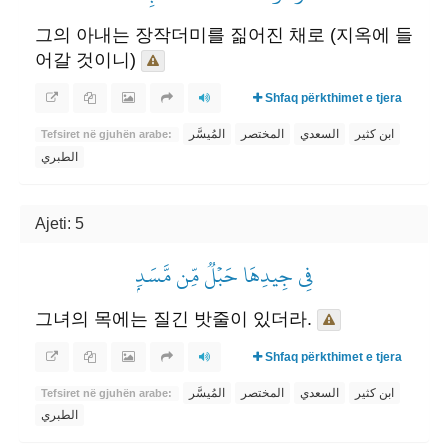
그의 아내는 장작더미를 짊어진 채로 (지옥에 들
어갈 것이니)
Shfaq përkthimet e tjera
ابن كثير
السعدي
المختصر
المُيسَّر
Tefsiret në gjuhën arabe:
الطبري
Ajeti: 5
فِي جِيدِهَا حَبۡلٞ مِّن مَّسَدِۭ
그녀의 목에는 질긴 밧줄이 있더라.
Shfaq përkthimet e tjera
ابن كثير
السعدي
المختصر
المُيسَّر
Tefsiret në gjuhën arabe:
الطبري