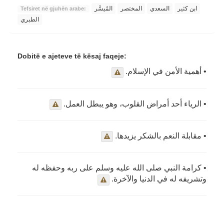
ابن كثير
السعدي
المختصر
المُيسَّر
Tefsiret në gjuhën arabe:
الطبري
Dobitë e ajeteve të kësaj faqeje:
• أهمية الأمن في الإسلام.
• الرياء أحد أمراض القلوب، وهو يبطل العمل.
• مقابلة النعم بالشكر يزيدها.
• كرامة النبي صلى الله عليه وسلم على ربه وحفظه له
وتشريفه له في الدنيا والآخرة.