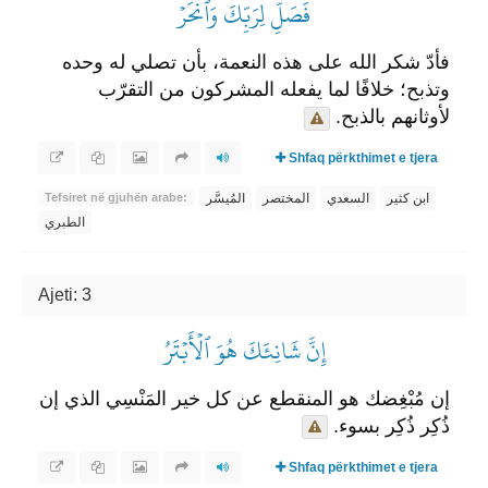
فَصَلِّ لِرَبِّكَ وَٱنۡحَرۡ
فأدّ شكر الله على هذه النعمة، بأن تصلي له وحده
وتذبح؛ خلافًا لما يفعله المشركون من التقرّب
لأوثانهم بالذبح.
Shfaq përkthimet e tjera
ابن كثير
السعدي
المختصر
المُيسَّر
Tefsiret në gjuhën arabe:
الطبري
Ajeti: 3
إِنَّ شَانِئَكَ هُوَ ٱلۡأَبۡتَرُ
إن مُبْغِضك هو المنقطع عن كل خير المَنْسِي الذي إن
ذُكِر ذُكِر بسوء.
Shfaq përkthimet e tjera