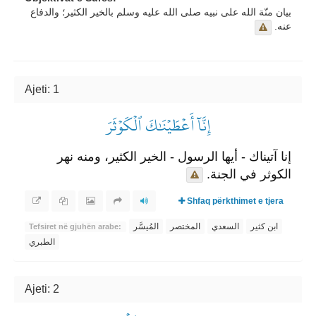
بيان منّة الله على نبيه صلى الله عليه وسلم بالخير الكثير؛ والدفاع
عنه.
Ajeti: 1
إِنَّآ أَعۡطَيۡنَٰكَ ٱلۡكَوۡثَرَ
إنا آتيناك - أيها الرسول - الخير الكثير، ومنه نهر
الكوثر في الجنة.
Shfaq përkthimet e tjera
ابن كثير
السعدي
المختصر
المُيسَّر
Tefsiret në gjuhën arabe:
الطبري
Ajeti: 2