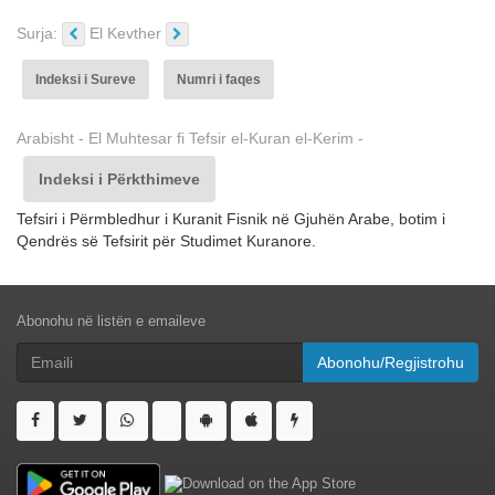
Surja:
El Kevther
Indeksi i Sureve
Numri i faqes
Arabisht - El Muhtesar fi Tefsir el-Kuran el-Kerim -
Indeksi i Përkthimeve
Tefsiri i Përmbledhur i Kuranit Fisnik në Gjuhën Arabe, botim i
Qendrës së Tefsirit për Studimet Kuranore.
Abonohu në listën e emaileve
Abonohu/Regjistrohu