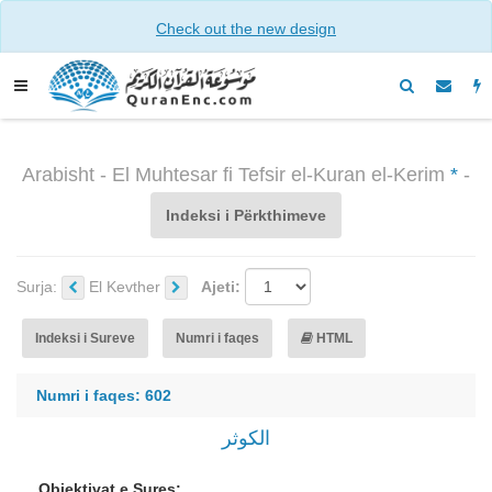
Check out the new design
Arabisht - El Muhtesar fi Tefsir el-Kuran el-Kerim
*
-
Indeksi i Përkthimeve
Surja:
El Kevther
Ajeti:
Indeksi i Sureve
Numri i faqes
HTML
Numri i faqes: 602
الكوثر
Objektivat e Sures: