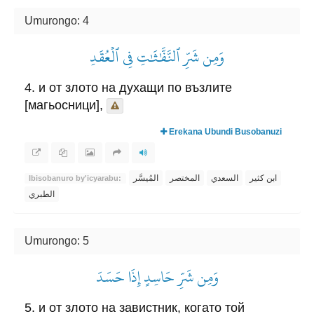
Umurongo: 4
وَمِن شَرِّ ٱلنَّفَّٰثَٰتِ فِي ٱلۡعُقَدِ
4. и от злото на духащи по възлите
[магьосници],
Erekana Ubundi Busobanuzi
ابن كثير
السعدي
المختصر
المُيسَّر
Ibisobanuro by'icyarabu:
الطبري
Umurongo: 5
وَمِن شَرِّ حَاسِدٍ إِذَا حَسَدَ
5. и от злото на завистник, когато той