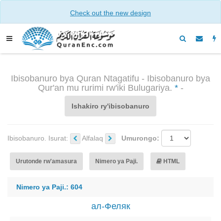
Check out the new design
Ibisobanuro bya Quran Ntagatifu - Ibisobanuro bya
Qur'an mu rurimi rw'iki Bulugariya.
*
-
Ishakiro ry'ibisobanuro
Ibisobanuro. Isurat:
Alfalaq
Umurongo:
Urutonde rw'amasura
Nimero ya Paji.
HTML
Nimero ya Paji.: 604
ал-Феляк