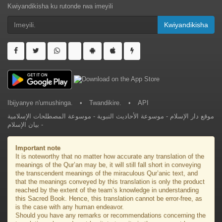
Kwiyandikisha ku rutonde rwa imeyili
Kwiyandikisha
Ibijyanye n'umushinga.
•
Twandikire.
•
API
موسوعة المصطلحات الإسلامية
-
موسوعة الأحاديث النبوية
-
موقع دار الإسلام
بيان الإسلام
-
Important note
It is noteworthy that no matter how accurate any translation of the
meanings of the Qur’an may be, it will still fall short in conveying
the transcendent meanings of the miraculous Qur’anic text, and
that the meanings conveyed by this translation is only the product
reached by the extent of the team’s knowledge in understanding
this Sacred Book. Hence, this translation cannot be error-free, as
is the case with any human endeavor.
Should you have any remarks or recommendations concerning the