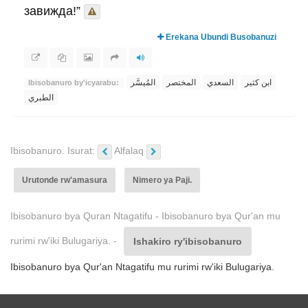
завижда!”
Erekana Ubundi Busobanuzi
ابن كثير
السعدي
المختصر
المُيسَّر
Ibisobanuro by'icyarabu:
الطبري
Ibisobanuro. Isurat:
Alfalaq
Urutonde rw'amasura
Nimero ya Paji.
Ibisobanuro bya Quran Ntagatifu - Ibisobanuro bya Qur'an mu
rurimi rw'iki Bulugariya. -
Ishakiro ry'ibisobanuro
Ibisobanuro bya Qur'an Ntagatifu mu rurimi rw'iki Bulugariya.