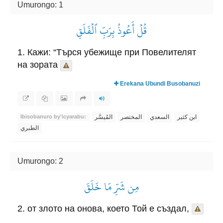
Umurongo: 1
قُلۡ أَعُوذُ بِرَبِّ ٱلۡفَلَقِ
1. Кажи: “Търся убежище при Повелителят
на зората
Erekana Ubundi Busobanuzi
ابن كثير
السعدي
المختصر
المُيسَّر
Ibisobanuro by'icyarabu:
الطبري
Umurongo: 2
مِن شَرِّ مَا خَلَقَ
2. от злото на онова, което Той е създал,