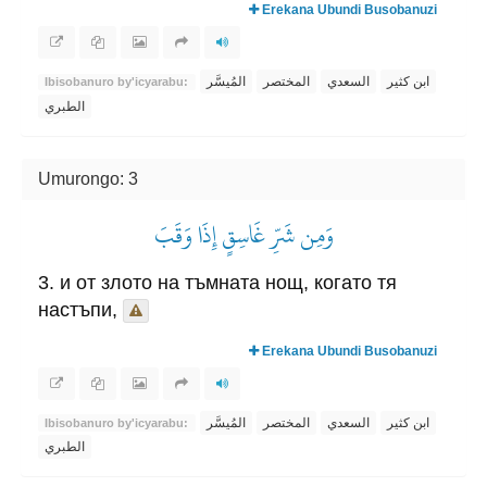
Erekana Ubundi Busobanuzi
ابن كثير
السعدي
المختصر
المُيسَّر
Ibisobanuro by'icyarabu:
الطبري
Umurongo: 3
وَمِن شَرِّ غَاسِقٍ إِذَا وَقَبَ
3. и от злото на тъмната нощ, когато тя
настъпи,
Erekana Ubundi Busobanuzi
ابن كثير
السعدي
المختصر
المُيسَّر
Ibisobanuro by'icyarabu:
الطبري