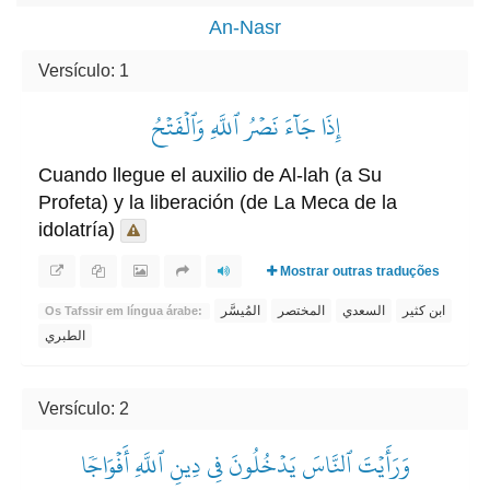
An-Nasr
Versículo: 1
إِذَا جَآءَ نَصۡرُ ٱللَّهِ وَٱلۡفَتۡحُ
Cuando llegue el auxilio de Al-lah (a Su
Profeta) y la liberación (de La Meca de la
idolatría)
Mostrar outras traduções
ابن كثير
السعدي
المختصر
المُيسَّر
Os Tafssir em língua árabe:
الطبري
Versículo: 2
وَرَأَيۡتَ ٱلنَّاسَ يَدۡخُلُونَ فِي دِينِ ٱللَّهِ أَفۡوَاجٗا