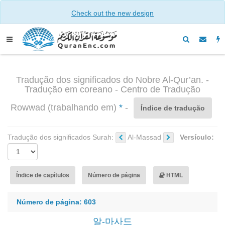
Check out the new design
Tradução dos significados do Nobre Al-Qur’an. -
Tradução em coreano - Centro de Tradução
Rowwad (trabalhando em)
*
-
Índice de tradução
Tradução dos significados Surah:
Al-Massad
Versículo:
Índice de capítulos
Número de página
HTML
Número de página: 603
알-마사드