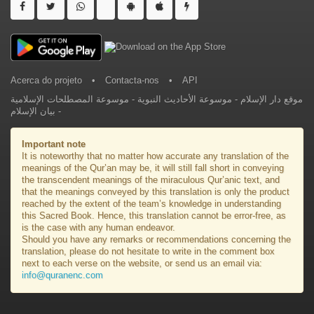
Acerca do projeto
•
Contacta-nos
•
API
موسوعة المصطلحات الإسلامية
-
موسوعة الأحاديث النبوية
-
موقع دار الإسلام
بيان الإسلام
-
Important note
It is noteworthy that no matter how accurate any translation of the
meanings of the Qur’an may be, it will still fall short in conveying
the transcendent meanings of the miraculous Qur’anic text, and
that the meanings conveyed by this translation is only the product
reached by the extent of the team’s knowledge in understanding
this Sacred Book. Hence, this translation cannot be error-free, as
is the case with any human endeavor.
Should you have any remarks or recommendations concerning the
translation, please do not hesitate to write in the comment box
next to each verse on the website, or send us an email via:
info@quranenc.com