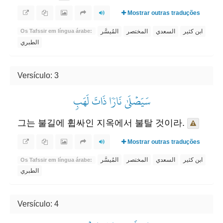
Mostrar outras traduções
ابن كثير
السعدي
المختصر
المُيسَّر
Os Tafssir em língua árabe:
الطبري
Versículo: 3
سَيَصۡلَىٰ نَارٗا ذَاتَ لَهَبٖ
그는 불길에 휩싸인 지옥에서 불탈 것이라.
Mostrar outras traduções
ابن كثير
السعدي
المختصر
المُيسَّر
Os Tafssir em língua árabe:
الطبري
Versículo: 4