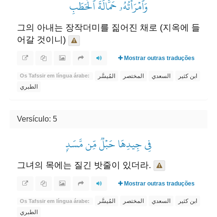
وَٱمۡرَأَتُهُۥ حَمَّالَةَ ٱلۡحَطَبِ
그의 아내는 장작더미를 짊어진 채로 (지옥에 들
어갈 것이니)
Mostrar outras traduções
ابن كثير
السعدي
المختصر
المُيسَّر
Os Tafssir em língua árabe:
الطبري
Versículo: 5
فِي جِيدِهَا حَبۡلٞ مِّن مَّسَدِۭ
그녀의 목에는 질긴 밧줄이 있더라.
Mostrar outras traduções
ابن كثير
السعدي
المختصر
المُيسَّر
Os Tafssir em língua árabe:
الطبري