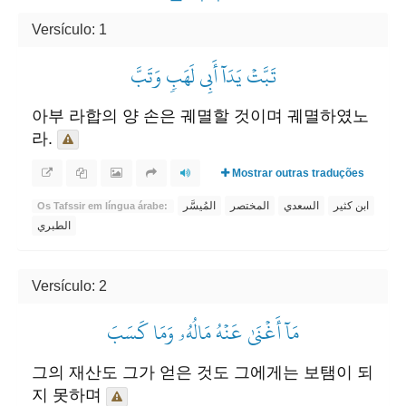
Versículo: 1
تَبَّتۡ يَدَآ أَبِي لَهَبٖ وَتَبَّ
아부 라합의 양 손은 궤멸할 것이며 궤멸하였노
라.
Mostrar outras traduções
ابن كثير
السعدي
المختصر
المُيسَّر
Os Tafssir em língua árabe:
الطبري
Versículo: 2
مَآ أَغۡنَىٰ عَنۡهُ مَالُهُۥ وَمَا كَسَبَ
그의 재산도 그가 얻은 것도 그에게는 보탬이 되
지 못하며