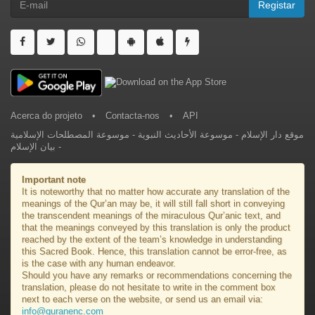
Registar
Acerca do projeto
•
Contacta-nos
•
API
موسوعة المصطلحات الإسلامية
-
موسوعة الأحاديث النبوية
-
موقع دار الإسلام
بيان الإسلام
-
Important note
It is noteworthy that no matter how accurate any translation of the
meanings of the Qur’an may be, it will still fall short in conveying
the transcendent meanings of the miraculous Qur’anic text, and
that the meanings conveyed by this translation is only the product
reached by the extent of the team’s knowledge in understanding
this Sacred Book. Hence, this translation cannot be error-free, as
is the case with any human endeavor.
Should you have any remarks or recommendations concerning the
translation, please do not hesitate to write in the comment box
next to each verse on the website, or send us an email via:
info@quranenc.com