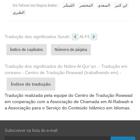
ابن كثير
السعدي
المختصر
المُيسَّر
Os Tafssir em língua árabe:
الطبري
Tradução dos significados Surah:
Al-Fil
Índice de capítulos
Número de página
Tradução dos significados do Nobre Al-Qur’an. - Tradução em
coreano - Centro de Tradução Rowwad (trabalhando em) -
Índice de tradução
Tradução realizada pela equipe do Centro de Tradução Rowwad
em cooperação com a Associação de Chamada em Al-Rabwah e
a Associação para o Serviço do Conteúdo Islâmico em Idiomas.
Subscrever na lista do e-mail