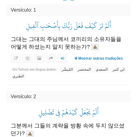
Versículo: 1
أَلَمۡ تَرَ كَيۡفَ فَعَلَ رَبُّكَ بِأَصۡحَٰبِ ٱلۡفِيلِ
그대는 그대의 주님께서 코끼리의 소유자들을
어떻게 하셨는지 알지 못하는가?
Mostrar outras traduções
ابن كثير
السعدي
المختصر
المُيسَّر
Os Tafssir em língua árabe:
الطبري
Versículo: 2
أَلَمۡ يَجۡعَلۡ كَيۡدَهُمۡ فِي تَضۡلِيلٖ
그분께서 그들의 계략을 방황 속에 두지 않으셨
던가?