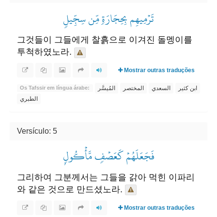
تَرۡمِيهِم بِحِجَارَةٖ مِّن سِجِّيلٖ
그것들이 그들에게 찰흙으로 이겨진 돌멩이를
투척하였노라.
Mostrar outras traduções
ابن كثير
السعدي
المختصر
المُيسَّر
Os Tafssir em língua árabe:
الطبري
Versículo: 5
فَجَعَلَهُمۡ كَعَصۡفٖ مَّأۡكُولِۭ
그리하여 그분께서는 그들을 갉아 먹힌 이파리
와 같은 것으로 만드셨노라.
Mostrar outras traduções