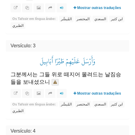
Mostrar outras traduções
ابن كثير
السعدي
المختصر
المُيسَّر
Os Tafssir em língua árabe:
الطبري
Versículo: 3
وَأَرۡسَلَ عَلَيۡهِمۡ طَيۡرًا أَبَابِيلَ
그분께서는 그들 위로 떼지어 몰려드는 날짐승
들을 보내셨으니
Mostrar outras traduções
ابن كثير
السعدي
المختصر
المُيسَّر
Os Tafssir em língua árabe:
الطبري
Versículo: 4