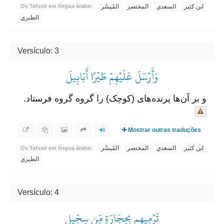
ابن كثير
السعدي
المختصر
المُيسَّر
Os Tafssir em língua árabe:
الطبري
Versículo: 3
وَأَرۡسَلَ عَلَيۡهِمۡ طَيۡرًا أَبَابِيلَ
و بر آن‌ها پرنده‌های (کوچک) را گروه گروه فرستاد.
Mostrar outras traduções
ابن كثير
السعدي
المختصر
المُيسَّر
Os Tafssir em língua árabe:
الطبري
Versículo: 4
تَرۡمِيهِم بِحِجَارَةٖ مِّن سِجِّيلٖ