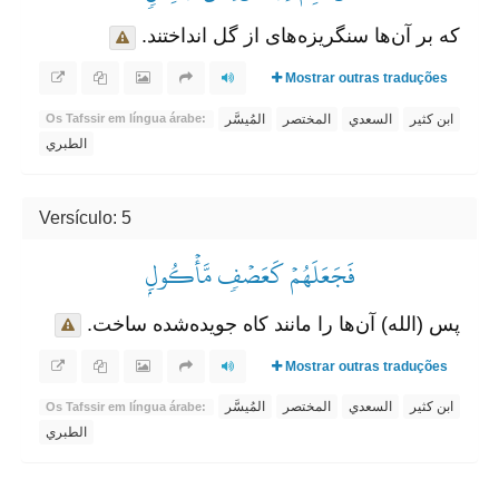
که بر آن‌ها سنگریزه‌های از گل انداختند.
Mostrar outras traduções
ابن كثير
السعدي
المختصر
المُيسَّر
Os Tafssir em língua árabe:
الطبري
Versículo: 5
فَجَعَلَهُمۡ كَعَصۡفٖ مَّأۡكُولِۭ
پس (الله) آن‌ها را مانند کاه جویده‌شده ساخت.
Mostrar outras traduções
ابن كثير
السعدي
المختصر
المُيسَّر
Os Tafssir em língua árabe:
الطبري