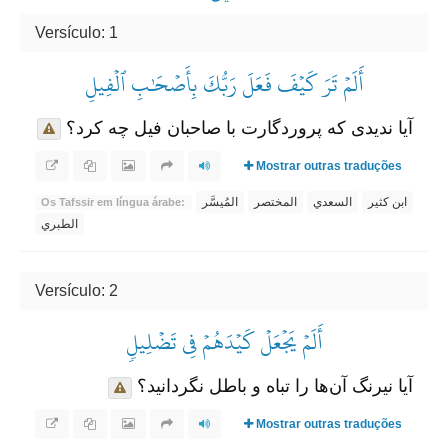
Versículo: 1
أَلَمۡ تَرَ كَيۡفَ فَعَلَ رَبُّكَ بِأَصۡحَٰبِ ٱلۡفِيلِ
آیا ندیدی که پروردگارت با صاحبان فیل چه کرد؟
Mostrar outras traduções
ابن كثير
السعدي
المختصر
المُيسَّر
Os Tafssir em língua árabe:
الطبري
Versículo: 2
أَلَمۡ يَجۡعَلۡ كَيۡدَهُمۡ فِي تَضۡلِيلٖ
آیا نیرنگ آن‌ها را تباه و باطل نگردانید؟
Mostrar outras traduções