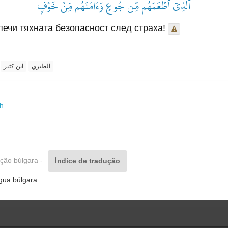
ٱلَّذِيٓ أَطۡعَمَهُم مِّن جُوعٖ وَءَامَنَهُم مِّنۡ خَوۡفِۭ
печи тяхната безопасност след страха!
الطبري
ابن كثير
h
ução búlgara -
Índice de tradução
ngua búlgara