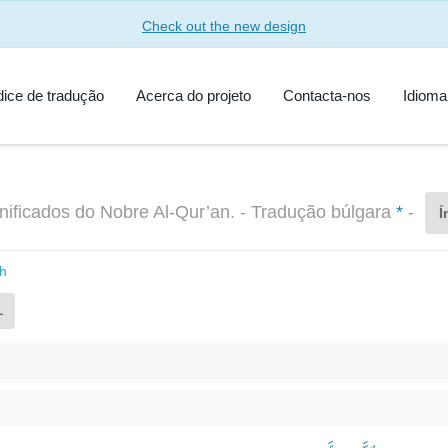
Check out the new design
dice de tradução
Acerca do projeto
Contacta-nos
Idiom
nificados do Nobre Al-Qur’an. - Tradução búlgara
*
-
Í
h
L