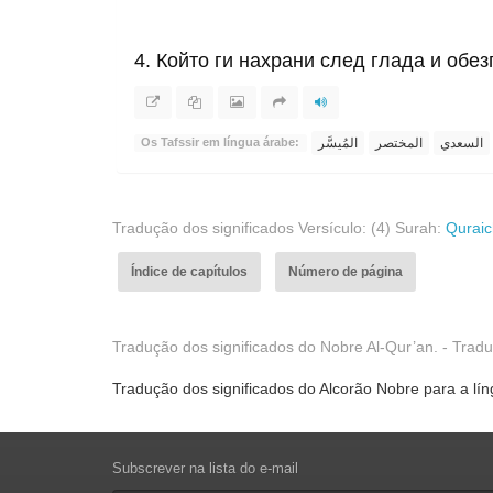
4. Който ги нахрани след глада и обез
السعدي
المختصر
المُيسَّر
Os Tafssir em língua árabe:
Tradução dos significados Versículo: (4) Surah:
Quraic
Índice de capítulos
Número de página
Tradução dos significados do Nobre Al-Qur’an. - Trad
Tradução dos significados do Alcorão Nobre para a lí
Subscrever na lista do e-mail