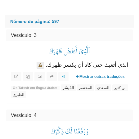
Número de página: 597
Versículo: 3
ٱلَّذِيٓ أَنقَضَ ظَهۡرَكَ
الذي أتعبك حتى كاد أن يكسر ظهرك.
Mostrar outras traduções
ابن كثير
السعدي
المختصر
المُيسَّر
Os Tafssir em língua árabe:
الطبري
Versículo: 4
وَرَفَعۡنَا لَكَ ذِكۡرَكَ