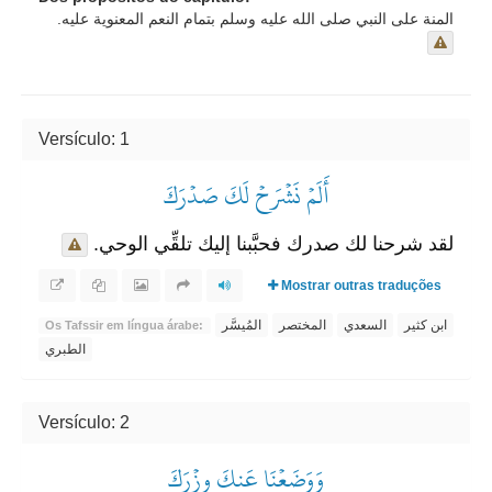
المنة على النبي صلى الله عليه وسلم بتمام النعم المعنوية عليه.
Versículo: 1
أَلَمۡ نَشۡرَحۡ لَكَ صَدۡرَكَ
لقد شرحنا لك صدرك فحبَّبنا إليك تلقِّي الوحي.
Mostrar outras traduções
ابن كثير
السعدي
المختصر
المُيسَّر
Os Tafssir em língua árabe:
الطبري
Versículo: 2
وَوَضَعۡنَا عَنكَ وِزۡرَكَ