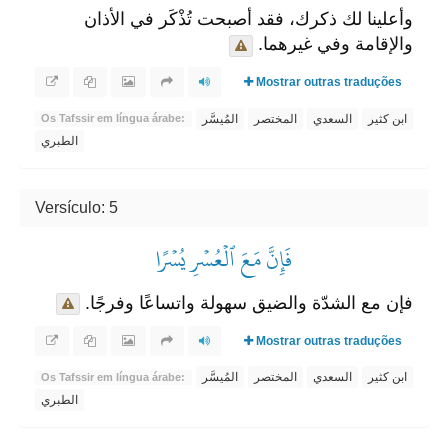
وأعلينا لك ذكرك، فقد أصبحت تُذْكَر في الأذان
والإقامة وفي غيرهما.
Mostrar outras traduções
ابن كثير
السعدي
المختصر
المُيسَّر
Os Tafssir em língua árabe:
الطبري
Versículo: 5
فَإِنَّ مَعَ ٱلۡعُسۡرِ يُسۡرًا
فإن مع الشدّة والضيق سهولة واتساعًا وفرجًا.
Mostrar outras traduções
ابن كثير
السعدي
المختصر
المُيسَّر
Os Tafssir em língua árabe:
الطبري