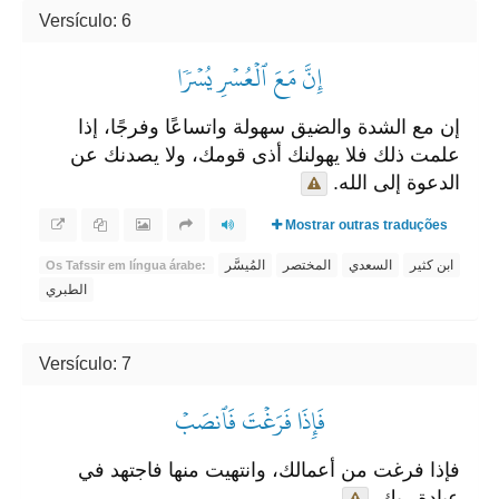
Versículo: 6
إِنَّ مَعَ ٱلۡعُسۡرِ يُسۡرٗا
إن مع الشدة والضيق سهولة واتساعًا وفرجًا، إذا
علمت ذلك فلا يهولنك أذى قومك، ولا يصدنك عن
الدعوة إلى الله.
Mostrar outras traduções
ابن كثير
السعدي
المختصر
المُيسَّر
Os Tafssir em língua árabe:
الطبري
Versículo: 7
فَإِذَا فَرَغۡتَ فَٱنصَبۡ
فإذا فرغت من أعمالك، وانتهيت منها فاجتهد في
عبادة ربك.