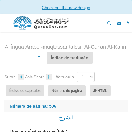
Check out the new design
A língua Árabe -muqtassar tafssir Al-Cur'an Al-Karim
*
-
Índice de tradução
Surah:
Ash-Sharh
Versículo:
Índice de capítulos
Número de página
HTML
Número de página: 596
الشرح
Dos propósitos do capítulo: