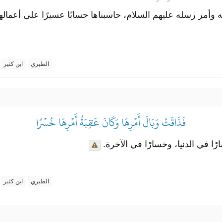
 وأمر رسله عليهم السلام، حاسبناها حسابًا عسيرًا على أعمالها ال
الطبري
ابن كثير
فَذَاقَتۡ وَبَالَ أَمۡرِهَا وَكَانَ عَٰقِبَةُ أَمۡرِهَا خُسۡرًا
ًا في الدنيا، وخسارًا في الآخرة.
الطبري
ابن كثير