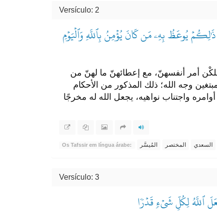
Versículo: 2
ۚ ذَٰلِكُمۡ يُوعَظُ بِهِۦ مَن كَانَ يُؤۡمِنُ بِٱللَّهِ وَٱلۡيَوۡمِ
ْن أمر أنفسهنّ، مع إعطائهنّ ما لهنّ من
مبتغين وجه الله؛ ذلك المذكور من الأحكام
ل أوامره واجتناب نواهيه، يجعل الله له مخرجًا
السعدي
المختصر
المُيسَّر
Os Tafssir em língua árabe:
Versículo: 3
عَلَ ٱللَّهُ لِكُلِّ شَيۡءٖ قَدۡرٗا