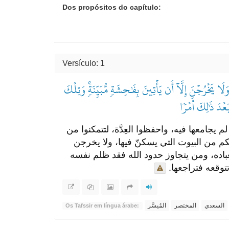
Dos propósitos do capítulo:
Versículo: 1
وَلَا يَخۡرُجۡنَ إِلَّآ أَن يَأۡتِينَ بِفَٰحِشَةٖ مُّبَيِّنَةٖۚ وَتِلۡكَ
عۡدَ ذَٰلِكَ أَمۡرٗا
م يجامعها فيه، واحفظوا العِدَّة، لتتمكنوا من
اتكم من البيوت التي يسكنّ فيها، ولا يخرجن
عباده، ومن يتجاوز حدود الله فقد ظلم نفسه
تتوقعه فتراجعها.
السعدي
المختصر
المُيسَّر
Os Tafssir em língua árabe: