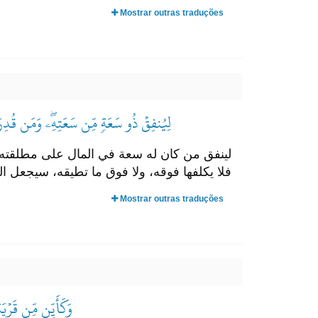
Mostrar outras traduções
لِيُنفِقۡ ذُو سَعَةٖ مِّن سَعَتِهِۦۖ وَمَن قُدِرَ عَل
لينفق من كان له سعة في المال على مطلقته وعل
فلا يكلفها فوقه، ولا فوق ما تطيقه، سيجعل ا
Mostrar outras traduções
وَكَأَيِّن مِّن قَرۡي