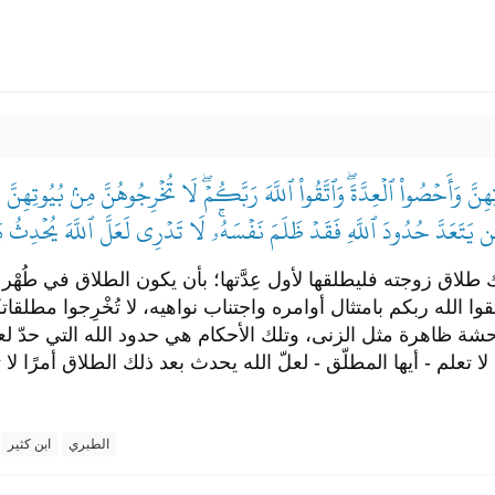
دَّتِهِنَّ وَأَحۡصُواْ ٱلۡعِدَّةَۖ وَٱتَّقُواْ ٱللَّهَ رَبَّكُمۡۖ لَا تُخۡرِجُوهُنَّ مِنۢ بُيُوتِهِنَّ 
ن يَتَعَدَّ حُدُودَ ٱللَّهِ فَقَدۡ ظَلَمَ نَفۡسَهُۥۚ لَا تَدۡرِي لَعَلَّ ٱللَّهَ يُحۡدِثُ بَ
ك طلاق زوجته فليطلقها لأول عِدَّتها؛ بأن يكون الطلاق في طُهْر ل
ا الله ربكم بامتثال أوامره واجتناب نواهيه، لا تُخْرِجوا مطلق
احشة ظاهرة مثل الزنى، وتلك الأحكام هي حدود الله التي حدّ ل
تعلم - أيها المطلّق - لعلّ الله يحدث بعد ذلك الطلاق أمرًا لا 
الطبري
ابن كثير