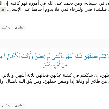
 في حسبانه، ومن يعتمد على الله في أموره فهو كافيه، إن الل
فللشدة قدر، وللرخاء قدر، فلا يدوم أحدهما على الإنسان.
الطبري
ابن كثير
مۡ فَعِدَّتُهُنَّ ثَلَٰثَةُ أَشۡهُرٖ وَٱلَّٰٓـِٔي لَمۡ يَحِضۡنَۚ وَأُوْلَٰتُ ٱلۡأَحۡمَالِ أَجَل
مِنۡ أَمۡرِهِۦ يُسۡرٗا
، إن شككتم في كيفية عِدَّتهن فعِدَّتهن ثلاثة أشهر، واللائي ل
من طلاق أو وفاة: إذا وضعن حملهنّ، ومن يتّق الله بامتثال أوامره
الطبري
ابن كثير