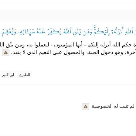
ُ ٱللَّهِ أَنزَلَهُۥٓ إِلَيۡكُمۡۚ وَمَن يَتَّقِ ٱللَّهَ يُكَفِّرۡ عَنۡهُ سَيِّـَٔاتِهِۦ وَيُعۡظِمۡ لَ
حكم الله أنزله إليكم - أيها المؤمنون - لتعملوا به، ومن يتّق ال
لآخرة، وهو دخول الجنة، والحصول على النعيم الذي لا ينفد.
الطبري
ابن كثير
لم تثبت له الخصوصية.