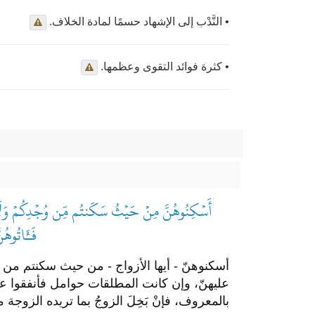
• النَّدْب إلى الإشهاد حسمًا لمادة الخلاف.
• كثرة فوائد التقوى وعظمها.
أَسۡكِنُوهُنَّ مِنۡ حَيۡثُ سَكَنتُم مِّن وُجۡدِكُمۡ وَلَا تُض
فَـَٔاتُوهُ
أسكنوهنّ - أيها الأزواج - من حيث سكنتم من وس
عليهنّ، وإن كانت المطلقات حوامل فأنفقوا ع
بالمعروف، فإنْ بَخِلَ الزوجُ بما تريده الزوج