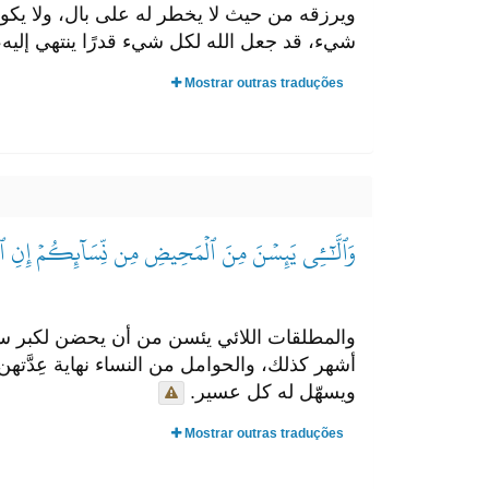
ويرزقه من حيث لا يخطر له على بال، ولا يكون
شيء، قد جعل الله لكل شيء قدرًا ينتهي إليه، 
Mostrar outras traduções
وَٱلَّٰٓـِٔي يَئِسۡنَ مِنَ ٱلۡمَحِيضِ مِن نِّسَآئِكُمۡ إِنِ ٱرۡتَبۡتُ
والمطلقات اللائي يئسن من أن يحضن لكبر سنّهن
أشهر كذلك، والحوامل من النساء نهاية عِدَّتهن 
ويسهّل له كل عسير.
Mostrar outras traduções