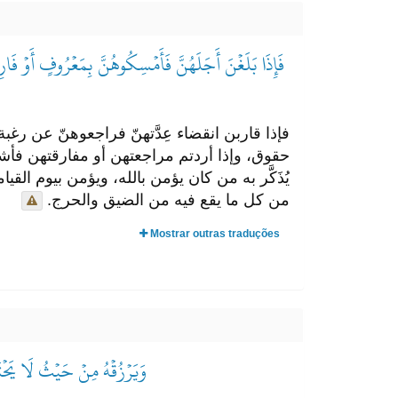
فَإِذَا بَلَغۡنَ أَجَلَهُنَّ فَأَمۡسِكُوهُنَّ بِمَعۡرُوفٍ أَوۡ فَار
فإذا قاربن انقضاء عِدَّتهنّ فراجعوهنّ عن ر
حقوق، وإذا أردتم مراجعتهن أو مفارقتهن فأشهدو
يُذَكَّر به من كان يؤمن بالله، ويؤمن بيوم القي
من كل ما يقع فيه من الضيق والحرج.
Mostrar outras traduções
وَيَرۡزُقۡهُ مِنۡ حَيۡثُ لَا يَحۡتَس