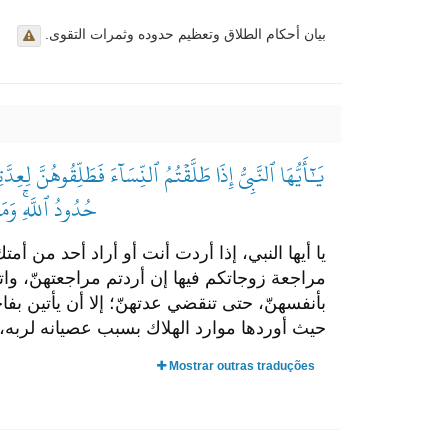
بيان أحكام الطلاق وتعظيم حدوده وثمرات التقوى.
يَٰٓأَيُّهَا ٱلنَّبِيُّ إِذَا طَلَّقۡتُمُ ٱلنِّسَآءَ فَطَلِّقُوهُنَّ لِعِ
حُدُودُ ٱللَّهِۚ وَمَ
يا أيها النبي، إذا أردت أنت أو أراد أحد من أمت
مراجعة زوجاتكم فيها إن أردتم مراجعتهنّ، واتقو
بأنفسهنّ، حتى تنقضي عدتهنّ؛ إلا أن يأتين بف
حيث أوردها موارد الهلاك بسبب عصيانه لربه، لا 
Mostrar outras traduções