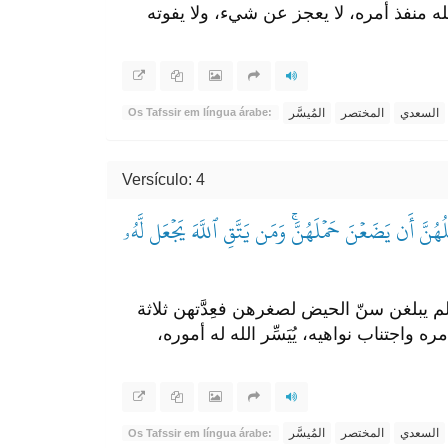
ه منفذ أمره، لا يعجز عن شيء، ولا يفوته
السعدي
المختصر
المُيسَّر
Os Tafssir em língua árabe:
Versículo: 4
ُهُنَّ أَن يَضَعۡنَ حَمۡلَهُنَّۚ وَمَن يَتَّقِ ٱللَّهَ يَجۡعَل لَّهُۥ
م يبلغن سنّ الحيض لصغرهن فعِدَّتهن ثلاثة
 واجتناب نواهيه، يُيَسِّر الله له أموره،
السعدي
المختصر
المُيسَّر
Os Tafssir em língua árabe: