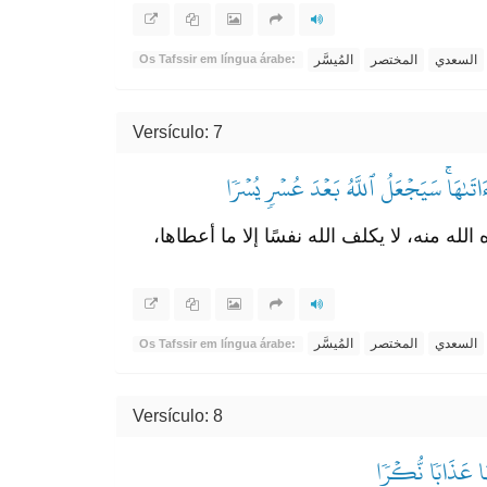
السعدي
المختصر
المُيسَّر
Os Tafssir em língua árabe:
Versículo: 7
ءَاتَىٰهَاۚ سَيَجۡعَلُ ٱللَّهُ بَعۡدَ عُسۡرٖ يُسۡرٗا
 منه، لا يكلف الله نفسًا إلا ما أعطاها،
السعدي
المختصر
المُيسَّر
Os Tafssir em língua árabe:
Versículo: 8
َا عَذَابٗا نُّكۡرٗا