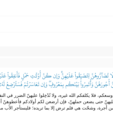
َآرُّوهُنَّ لِتُضَيِّقُواْ عَلَيۡهِنَّۚ وَإِن كُنَّ أُوْلَٰتِ حَمۡلٖ فَأَنفِقُواْ عَلَيۡ
نَّ أُجُورَهُنَّ وَأۡتَمِرُواْ بَيۡنَكُم بِمَعۡرُوفٖۖ وَإِن تَعَاسَرۡتُمۡ فَسَتُرۡضِعُ لَهُۥ
عكم، فلا يكلفكم الله غيره، ولا تُدْخِلوا عليهنّ الضرر في ال
ليهنّ حتى يضعن حملهنّ، فإن أرضعن لكم أولادكم فأعطوهنّ أج
ة من أجرة، وشحّت هي فلم ترض إلا بما تريده؛ فليستأجر الأب مر