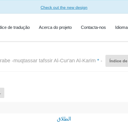
Check out the new design
dice de tradução
Acerca do projeto
Contacta-nos
Idiom
rabe -muqtassar tafssir Al-Cur'an Al-Karim
*
-
Índice de
L
الطلاق