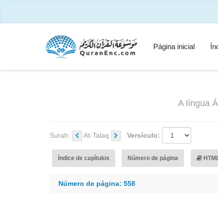
Página inicial
Ín
A língua Á
Surah:
At-Talaq
Versículo:
Índice de capítulos
Número de página
HTM
Número de página: 558