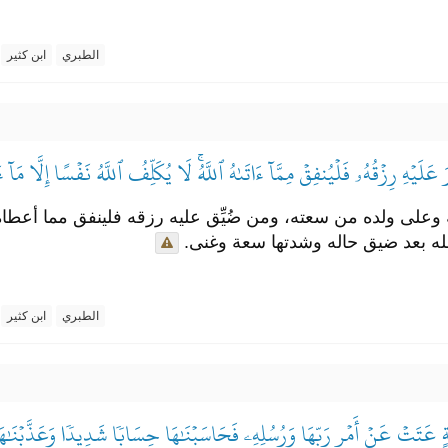
الطبري
ابن كثير
َيۡهِ رِزۡقُهُۥ فَلۡيُنفِقۡ مِمَّآ ءَاتَىٰهُ ٱللَّهُۚ لَا يُكَلِّفُ ٱللَّهُ نَفۡسًا إِلَّا مَآ 
ى ولده من سعته، ومن ضُيِّق عليه رزقه فلينفق مما أعطاه الله
لله بعد ضيق حاله وشدتها سعة وغنى.
الطبري
ابن كثير
َةٍ عَتَتۡ عَنۡ أَمۡرِ رَبِّهَا وَرُسُلِهِۦ فَحَاسَبۡنَٰهَا حِسَابٗا شَدِيدٗا وَعَذَّبۡنَٰه