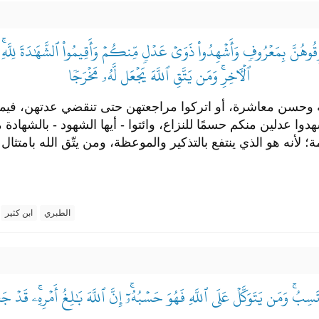
ِقُوهُنَّ بِمَعۡرُوفٖ وَأَشۡهِدُواْ ذَوَيۡ عَدۡلٖ مِّنكُمۡ وَأَقِيمُواْ ٱلشَّهَٰدَةَ لِلَّهِ
ٱلۡأٓخِرِۚ وَمَن يَتَّقِ ٱللَّهَ يَجۡعَل لَّهُۥ مَخۡرَجٗا
غبة وحسن معاشرة، أو اتركوا مراجعتهن حتى تنقضي عدتهن، فيملك
ا عدلين منكم حسمًا للنزاع، وائتوا - أيها الشهود - بالشهادة 
امة؛ لأنه هو الذي ينتفع بالتذكير والموعظة، ومن يتّق الله بامتثا
الطبري
ابن كثير
ِبُۚ وَمَن يَتَوَكَّلۡ عَلَى ٱللَّهِ فَهُوَ حَسۡبُهُۥٓۚ إِنَّ ٱللَّهَ بَٰلِغُ أَمۡرِهِۦۚ قَدۡ جَ