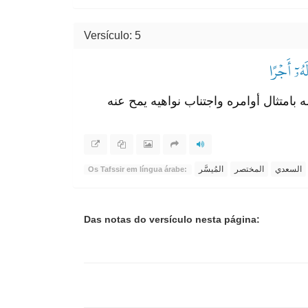
Versículo: 5
هُۥٓ أَجۡرًا
له بامتثال أوامره واجتناب نواهيه يمح عنه
السعدي
المختصر
المُيسَّر
Os Tafssir em língua árabe:
Das notas do versículo nesta página: