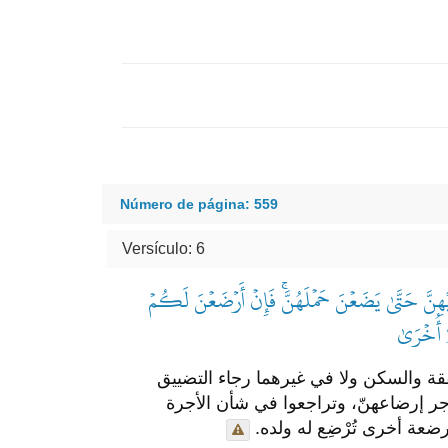
Número de página: 559
Versículo: 6
هِنَّ حَتَّىٰ يَضَعۡنَ حَمۡلَهُنَّۚ فَإِنۡ أَرۡضَعۡنَ لَكُمۡ
ٓ أُخۡرَىٰ
نفقة والسكن ولا في غيرهما رجاء التضييق
ر إرضاعهنّ، وتراجعوا في شأن الأجرة
ضعة أخرى تُرْضِع له ولده.