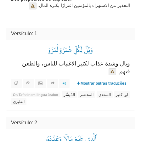
التحذير من الاستهزاء بالمؤمنين اغترارًا بكثرة المال.
Versículo: 1
وَيۡلٞ لِّكُلِّ هُمَزَةٖ لُّمَزَةٍ
وبال وشدة عذاب لكثير الاغتياب للناس، والطعن
فيهم.
Mostrar outras traduções
ابن كثير
السعدي
المختصر
المُيسَّر
Os Tafssir em língua árabe:
الطبري
Versículo: 2
ٱلَّذِي جَمَعَ مَالٗا وَعَدَّدَهُۥ