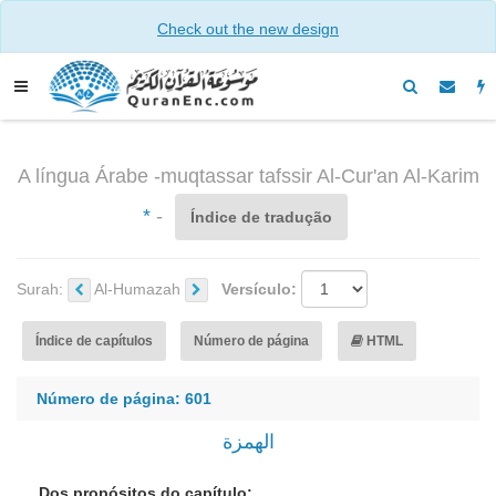
Check out the new design
A língua Árabe -muqtassar tafssir Al-Cur'an Al-Karim
*
-
Índice de tradução
Surah:
Al-Humazah
Versículo:
Índice de capítulos
Número de página
HTML
Número de página: 601
الهمزة
Dos propósitos do capítulo: