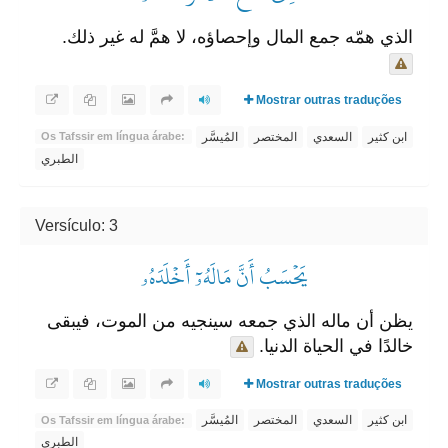
الذي همّه جمع المال وإحصاؤه، لا همَّ له غير ذلك.
Mostrar outras traduções
ابن كثير
السعدي
المختصر
المُيسَّر
Os Tafssir em língua árabe:
الطبري
Versículo: 3
يَحۡسَبُ أَنَّ مَالَهُۥٓ أَخۡلَدَهُۥ
يظن أن ماله الذي جمعه سينجيه من الموت، فيبقى
خالدًا في الحياة الدنيا.
Mostrar outras traduções
ابن كثير
السعدي
المختصر
المُيسَّر
Os Tafssir em língua árabe:
الطبري