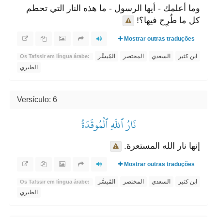
وما أعلمك - أيها الرسول - ما هذه النار التي تحطم
كل ما طُرِح فيها؟!
Mostrar outras traduções
ابن كثير
السعدي
المختصر
المُيسَّر
Os Tafssir em língua árabe:
الطبري
Versículo: 6
نَارُ ٱللَّهِ ٱلۡمُوقَدَةُ
إنها نار الله المستعرة.
Mostrar outras traduções
ابن كثير
السعدي
المختصر
المُيسَّر
Os Tafssir em língua árabe:
الطبري