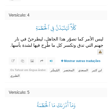
Versículo: 4
كَلَّاۖ لَيُنۢبَذَنَّ فِي ٱلۡحُطَمَةِ
ليس الأمر كما تصوّر هذا الجاهل، ليطرحنّ في نار
جهنم التي تدق وتكسر كل ما طُرِح فيها لشدة بأسها.
Mostrar outras traduções
ابن كثير
السعدي
المختصر
المُيسَّر
Os Tafssir em língua árabe:
الطبري
Versículo: 5
وَمَآ أَدۡرَىٰكَ مَا ٱلۡحُطَمَةُ