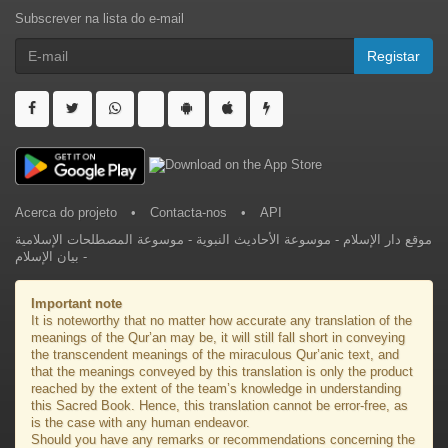
Subscrever na lista do e-mail
Registar
Acerca do projeto
•
Contacta-nos
•
API
موسوعة المصطلحات الإسلامية
-
موسوعة الأحاديث النبوية
-
موقع دار الإسلام
بيان الإسلام
-
Important note
It is noteworthy that no matter how accurate any translation of the
meanings of the Qur’an may be, it will still fall short in conveying
the transcendent meanings of the miraculous Qur’anic text, and
that the meanings conveyed by this translation is only the product
reached by the extent of the team’s knowledge in understanding
this Sacred Book. Hence, this translation cannot be error-free, as
is the case with any human endeavor.
Should you have any remarks or recommendations concerning the