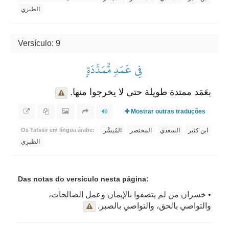
الطبري
Versículo: 9
فِي عَمَدٖ مُّمَدَّدَةِۭ
بعَمَد ممتدة طويلة حتى لا يخرجوا منها.
Mostrar outras traduções
ابن كثير
السعدي
المختصر
المُيسَّر
Os Tafssir em língua árabe:
الطبري
Das notas do versículo nesta página:
• خسران من لم يتصفوا بالإيمان وعمل الصالحات،
والتواصي بالحق، والتواصي بالصبر.