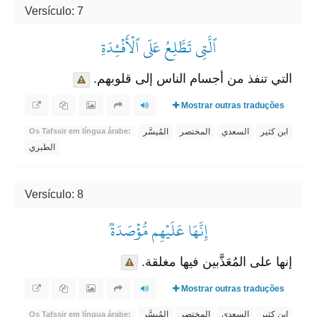
Versículo: 7
ٱلَّتِي تَطَّلِعُ عَلَى ٱلۡأَفۡـِٔدَةِ
التي تنفذ من أجسام الناس إلى قلوبهم.
Mostrar outras traduções
ابن كثير
السعدي
المختصر
المُيسَّر
Os Tafssir em língua árabe:
الطبري
Versículo: 8
إِنَّهَا عَلَيۡهِم مُّؤۡصَدَةٞ
إنها على المُعَذَّبين فيها مغلقة.
Mostrar outras traduções
ابن كثير
السعدي
المختصر
المُيسَّر
Os Tafssir em língua árabe: