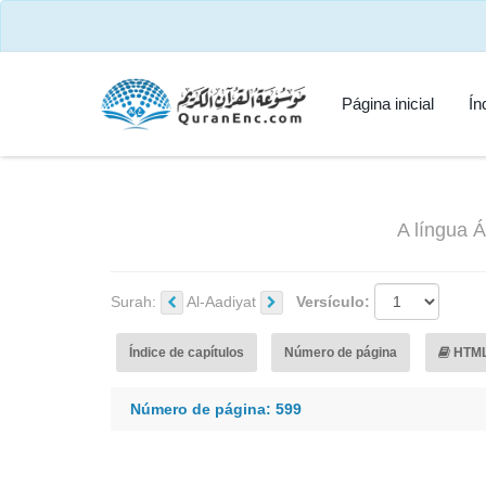
Página inicial
Ín
A língua Á
Surah:
Al-Aadiyat
Versículo:
Índice de capítulos
Número de página
HTM
Número de página: 599