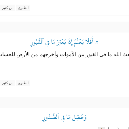
الطبري
ابن كثير
۞ أَفَلَا يَعۡلَمُ إِذَا بُعۡثِرَ مَا فِي ٱلۡقُبُورِ
ا إذا بعث الله ما في القبور من الأموات وأخرجهم من الأرض للحس
الطبري
ابن كثير
وَحُصِّلَ مَا فِي ٱلصُّدُورِ