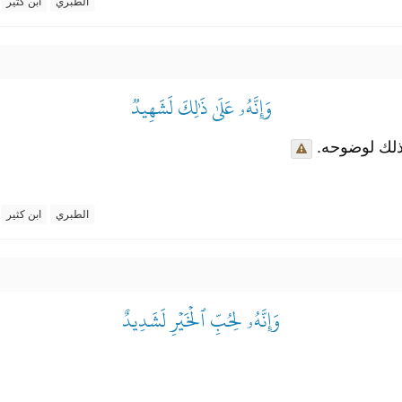
الطبري
ابن كثير
وَإِنَّهُۥ عَلَىٰ ذَٰلِكَ لَشَهِيدٞ
ر ذلك لوضوحه
الطبري
ابن كثير
وَإِنَّهُۥ لِحُبِّ ٱلۡخَيۡرِ لَشَدِيدٌ