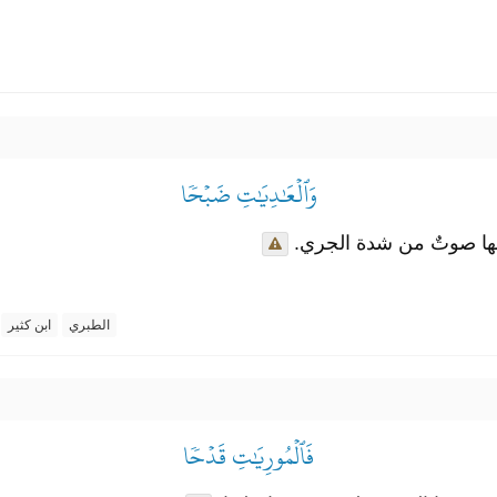
وَٱلۡعَٰدِيَٰتِ ضَبۡحٗا
فَسِها صوتٌ من شدة الجري
الطبري
ابن كثير
فَٱلۡمُورِيَٰتِ قَدۡحٗا