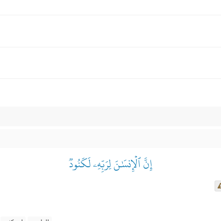
إِنَّ ٱلۡإِنسَٰنَ لِرَبِّهِۦ لَكَنُودٞ