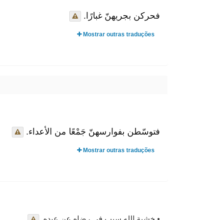
فحركن بجريهنّ غبارًا.
Mostrar outras traduções
فتوسّطن بفوارسهنّ جَمْعًا من الأعداء.
Mostrar outras traduções
• خشية الله سبب في رضاه عن عبده.