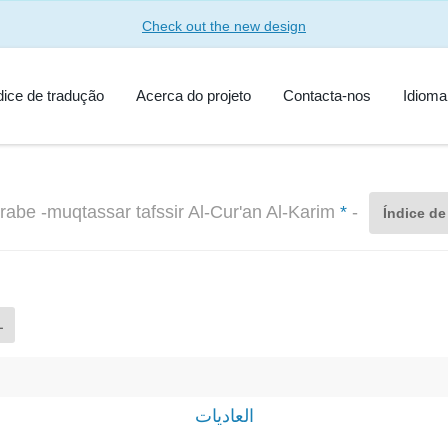
Check out the new design
dice de tradução
Acerca do projeto
Contacta-nos
Idiom
rabe -muqtassar tafssir Al-Cur'an Al-Karim
*
-
Índice de
L
العاديات