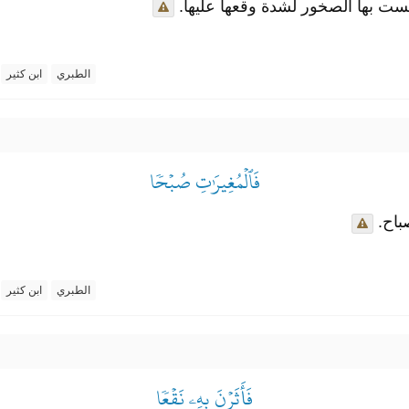
 لامست بها الصخور لشدة وقعها عليها
الطبري
ابن كثير
فَٱلۡمُغِيرَٰتِ صُبۡحٗا
صباح
الطبري
ابن كثير
فَأَثَرۡنَ بِهِۦ نَقۡعٗا