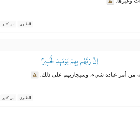
ادات وغيرها
الطبري
ابن كثير
إِنَّ رَبَّهُم بِهِمۡ يَوۡمَئِذٖ لَّخَبِيرُۢ
عليه من أمر عباده شيء، وسيجازيهم على ذلك
الطبري
ابن كثير