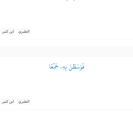
الطبري
ابن كثير
فَوَسَطۡنَ بِهِۦ جَمۡعًا
الطبري
ابن كثير