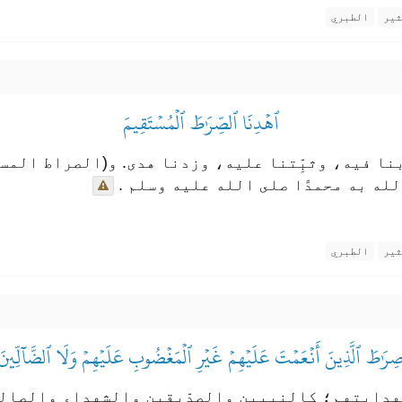
ثير
الطبري
ٱهۡدِنَا ٱلصِّرَٰطَ ٱلۡمُسۡتَقِيمَ
بنا فيه، وثبِّتنا عليه، وزدنا هدى. و(الصراط المس
له به محمدًا صلى الله عليه وسلم .
ثير
الطبري
ِرَٰطَ ٱلَّذِينَ أَنۡعَمۡتَ عَلَيۡهِمۡ غَيۡرِ ٱلۡمَغۡضُوبِ عَلَيۡهِمۡ وَلَا ٱلضَّآلِّينَ
دايتهم؛ كالنبيين والصدِّيقين والشهداء والصالحين