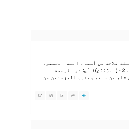
ملة ثلاثة من أسماء الله الحسنى،
وهي: 1 - (الله)؛ أي: المعبود بحق، وهو أخص أسماء الله تعالى، ولا يسمى به غيره سبحانه. 2 - (الرَّحْمَن)؛ أي: ذو الرحمة
حم برحمته من شاء من خلقه ومنهم المؤمنون من