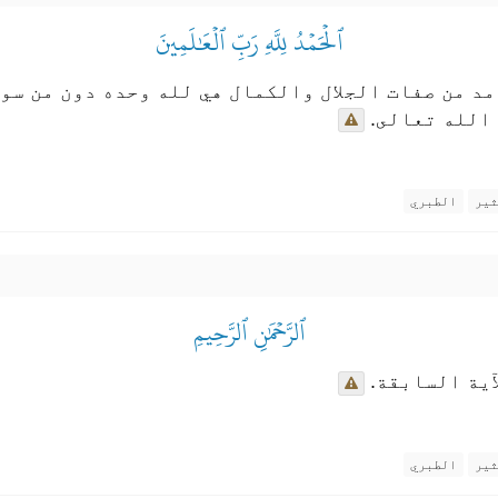
ٱلۡحَمۡدُ لِلَّهِ رَبِّ ٱلۡعَٰلَمِينَ
 من صفات الجلال والكمال هي لله وحده دون من سوا
الله تعالى.
ثير
الطبري
ٱلرَّحۡمَٰنِ ٱلرَّحِيمِ
ية السابقة.
ثير
الطبري