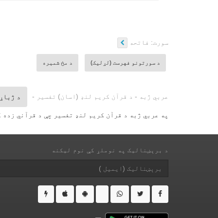
سورت:
فاتحه
د سورتونو فهرست (لړلیک)
د مخ شمېره
عربي ژبه - د قرآن کریم لنډ (اسان) تفسیر -
د ژباړ
په عربي ژبه د قرآن کریم لنډ تفسیر چې د قرآني زده ک
د برېښنالیک په نوملړ کې نوم لیکنه