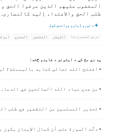
المغضوب عليهم الذين عرفوا الحق ول
طلب الحق والاهتداء إليه كالنصارى.
د نورو ژباړو وړاندې کول
المُيسَّر
المختصر
السعدي
ابن ك
عربي تفسیرونه:
په دې مخ کې د ایتونو د فایدو څخه:
• افتتح الله تعالى كتابه بالبسملة؛ لي
• من هدي عباد الله الصالحين في الدعاء
• تحذير المسلمين من التقصير في طلب ال
• دلَّت السورة على أن كمال الإيمان يكون