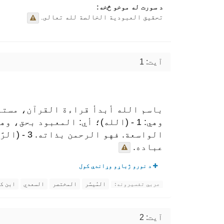
د سورت له موخو څخه:
تحقيق العبودية الخالصة لله تعالى.
آیت: 1
باسم الله أبدأ قراءة القرآن، مستعي
الواسعة.
عباده.
د نورو ژباړو وړاندې کول
المُيسَّر
المختصر
السعدي
ابن ك
عربي تفسیرونه:
آیت: 2