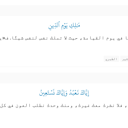
مَٰلِكِ يَوۡمِ ٱلدِّينِ
في يوم القيامة، حيث لا تملك نفس لنفس شيئًا. ف«ي
ثير
الطبري
إِيَّاكَ نَعۡبُدُ وَإِيَّاكَ نَسۡتَعِينُ
فلا نشرك معك غيرك، ومنك وحدك نطلب العون في كل شؤ