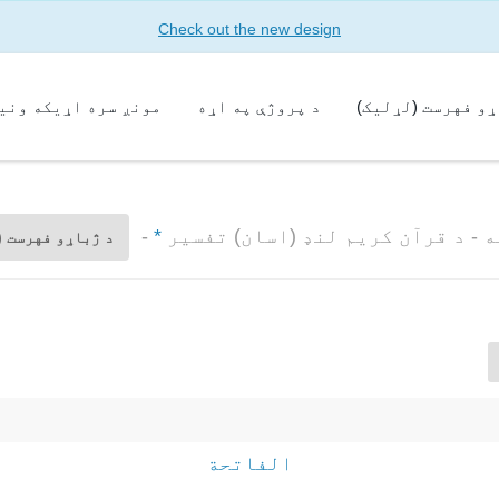
Check out the new design
ړو فهرست (لړلیک)
د پروژې په اړه
مونږ سره اړیکه ونی
 - د قرآن کریم لنډ (اسان) تفسیر
*
-
د ژباړو فهرست (
الفاتحة