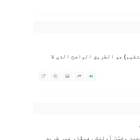
تقيم) هو الطريق الواضح الذي لا
 وحَسُنَ أولئك رفيقًا، غير طريق