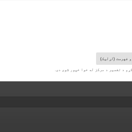
و فهرست (لړلیک)
ړو د تفسیر د مرکز له خوا خپور شوی دی.