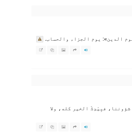
وم الدين»: يوم الجزاء والحساب.
وننا، فبِيَدِكَ الخير كله، ولا