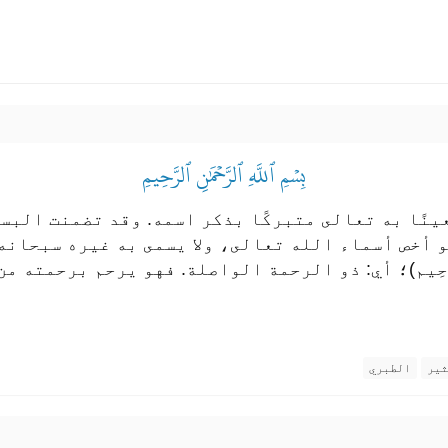
بِسۡمِ ٱللَّهِ ٱلرَّحۡمَٰنِ ٱلرَّحِيمِ
نًا به تعالى متبركًا بذكر اسمه. وقد تضمنت البس
 فهو الرحمن بذاته. 3 - (الرَّحِيم)؛ أي: ذو الرحمة الواصلة. فهو ير
ثير
الطبري