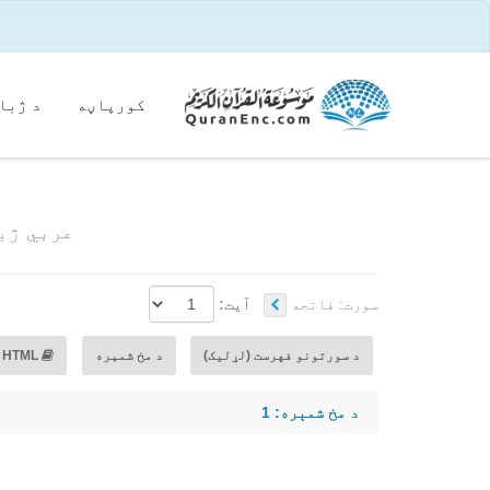
کور‌پاڼه
د ژبا
عربي ژبه
سورت:
فاتحه
آیت:
د سورتونو فهرست (لړلیک)
د مخ شمېره
HTML
د مخ شمېره: 1