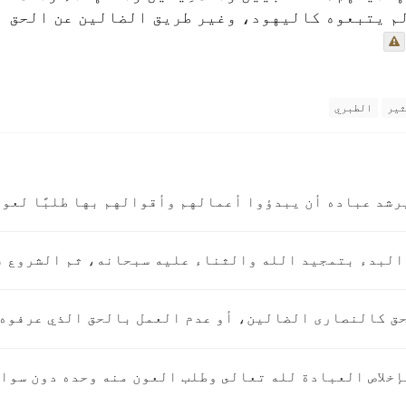
م يتبعوه كاليهود، وغير طريق الضالين عن الحق ا
ثير
الطبري
رشد عباده أن يبدؤوا أعمالهم وأقوالهم بها طلبًا لعون
 البدء بتمجيد الله والثناء عليه سبحانه، ثم الشروع ف
حق كالنصارى الضالين، أو عدم العمل بالحق الذي عرفوه
 بإخلاص العبادة لله تعالى وطلب العون منه وحده دون سواه