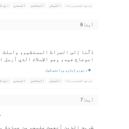
المُيسَّر
المختصر
السعدي
ابن ك
عربي تفسیرونه:
آیت: 6
دُلَّنا إلى الصراط المستقيم، واسلك 
اعوجاج فيه، وهو الإسلام الذي أرسل ال
د نورو ژباړو وړاندې کول
المُيسَّر
المختصر
السعدي
ابن ك
عربي تفسیرونه:
آیت: 7
ص
طريق الذين أنعمت عليهم من عبادك به