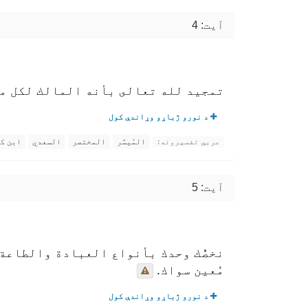
آیت: 4
تمجيد لله تعالى بأنه المالك لكل ما 
د نورو ژباړو وړاندې کول
المُيسَّر
المختصر
السعدي
ابن ك
عربي تفسیرونه:
آیت: 5
نخصُّك وحدك بأنواع العبادة والطاعة، 
مُعين سواك.
د نورو ژباړو وړاندې کول