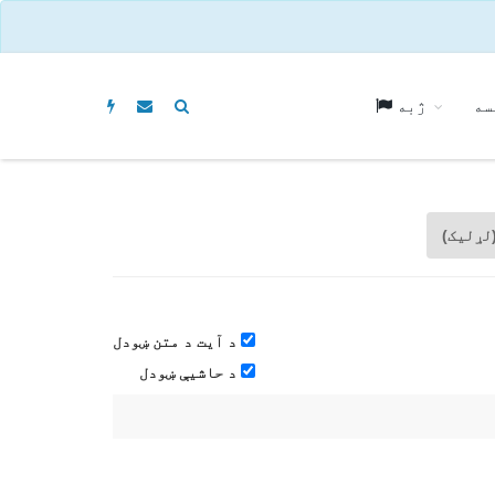
سه
ژبه
لړلیک)
د آیت د متن ښودل
د حاشيې ښودل