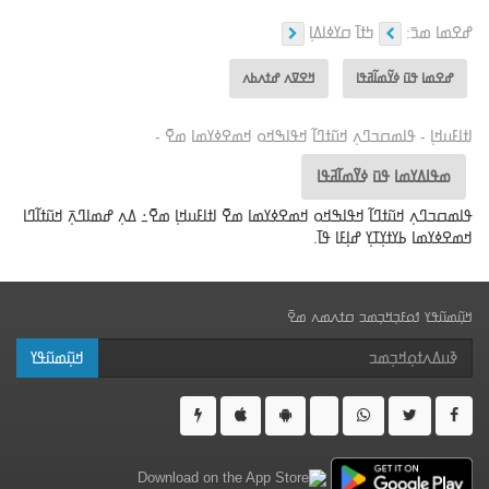
ߝߐߘߊ ߘߏ߫:
ߤߙߊ߫ ߛߌߦߊߡߊ߲
ߝߐߘߊ ߟߎ߫ ߦߌ߬ߘߊ߬ߥߟߊ
ߞߐߜߍ ߝߙߍߕߍ
ߊߙߊߓߎߞߊ߲ - ߟߊߘߛߏߣߍ߲ ߞߎ߬ߙߣߊ߬ ߞߟߊߒߞߋ ߞߘߐߦߌߘߊ ߘߐ߫ -
ߘߟߊߡߌߘߊ ߟߎ߫ ߦߌ߬ߘߊ߬ߥߟߊ
ߟߊߘߛߏߣߍ߲ ߞߎ߬ߙߣߊ߬ ߞߟߊߒߞߋ ߞߘߐߦߌߘߊ ߘߐ߫ ߊߙߊߓߎߞߊ߲ ߘߐ߫߸ ߡߍ߲ ߝߘߊߣߍ߲߫ ߞߎ߬ߙߊ߬ߣߊ
ߞߘߐߦߌߘߊ ߕߌߙߌ߲ߠߌ߲ ߝߊ߲ߓߊ ߟߊ߫.
ߞߎ߲߬ߘߎ߬ߟߌ ߗߋߓߏ߲ߞߏ߲ߘߏ ߛߙߍߘߍ ߘߐ߫
ߞߎ߲߬ߘߎ߬ߟߌ