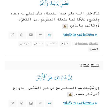
فَصَلِّ لِرَبِّكَ وَٱنۡحَرۡ
فأدّ شكر الله على هذه النعمة، بأن تصلي له وحده
وتذبح؛ خلافًا لما يفعله المشركون من التقرّب
لأوثانهم بالذبح.
ߘߟߊߡߌߘߊ߫ ߜߘߍ ߟߎ߫ ߦߌ߬ߘߊ߬ߟߌ
المُيسَّر
المختصر
السعدي
ابن كثير
ߊߙߊߓߎߞߊ߲ߡߊ ߞߘߐߦߌߘߊ ߟߎ߬:
الطبري
ߟߝߊߙߌ ߘߏ߫: 3
إِنَّ شَانِئَكَ هُوَ ٱلۡأَبۡتَرُ
إن مُبْغِضك هو المنقطع عن كل خير المَنْسِي الذي إن
ذُكِر ذُكِر بسوء.
ߘߟߊߡߌߘߊ߫ ߜߘߍ ߟߎ߫ ߦߌ߬ߘߊ߬ߟߌ