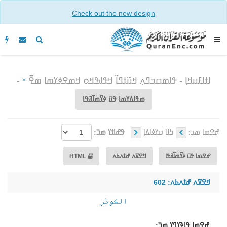
Check out the new design
ߊߙߊߓߎߞߊ߲ - ߟߊߘߛߏߣߍ߲ ߞߎ߬ߙߣߊ߬ ߞߟߊߒߞߋ ߞߘߐߦߌߘߊ ߘߐ߫
*
-
ߘߟߊߡߌߘߊ ߟߎ߫ ߦߌ߬ߘߊ߬ߥߟߊ
ߝߐߘߊ ߘߏ߫:
ߤߙߊ߫ ߛߌߦߊߡߊ߲
ߟߝߊߙߌ ߘߏ߫:
ߝߐߘߊ ߟߎ߫ ߦߌ߬ߘߊ߬ߥߟߊ
ߞߐߜߍ ߝߙߍߕߍ
HTML
ߞߐߜߍ ߝߙߍߕߍ: 602
الكوثر
ߝߐߘߊ ߟߊߢߌߣߌ߲ ߘߏ߫: