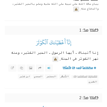
بيان منّة الله على نبيه صلى الله عليه وسلم بالخير الكثير؛
والدفاع عنه.
ߟߝߊߙߌ ߘߏ߫: 1
إِنَّآ أَعۡطَيۡنَٰكَ ٱلۡكَوۡثَرَ
إنا آتيناك - أيها الرسول - الخير الكثير، ومنه
نهر الكوثر في الجنة.
ߘߟߊߡߌߘߊ߫ ߜߘߍ ߟߎ߫ ߦߌ߬ߘߊ߬ߟߌ
المُيسَّر
المختصر
السعدي
ابن كثير
ߊߙߊߓߎߞߊ߲ߡߊ ߞߘߐߦߌߘߊ ߟߎ߬:
الطبري
ߟߝߊߙߌ ߘߏ߫: 2