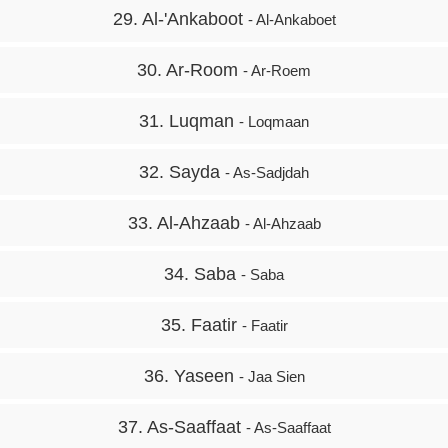
29. Al-'Ankaboot
- Al-Ankaboet
30. Ar-Room
- Ar-Roem
31. Luqman
- Loqmaan
32. Sayda
- As-Sadjdah
33. Al-Ahzaab
- Al-Ahzaab
34. Saba
- Saba
35. Faatir
- Faatir
36. Yaseen
- Jaa Sien
37. As-Saaffaat
- As-Saaffaat