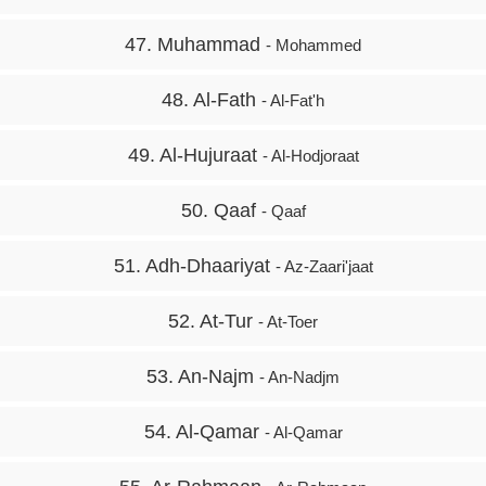
47. Muhammad
- Mohammed
48. Al-Fath
- Al-Fat'h
49. Al-Hujuraat
- Al-Hodjoraat
50. Qaaf
- Qaaf
51. Adh-Dhaariyat
- Az-Zaari'jaat
52. At-Tur
- At-Toer
53. An-Najm
- An-Nadjm
54. Al-Qamar
- Al-Qamar