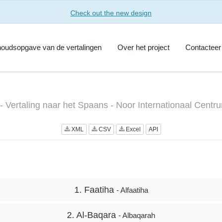
Check out the new design
houdsopgave van de vertalingen
Over het project
Contacteer
 - Vertaling naar het Spaans - Noor Internationaal Centr
XML
CSV
Excel
API
1. Faatiha
- Alfaatiha
2. Al-Baqara
- Albaqarah