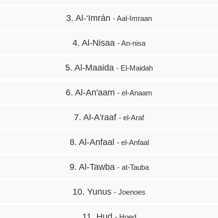
3. Al-‘Imrán
- Aal-Imraan
4. Al-Nisaa
- An-nisa
5. Al-Maaida
- El-Maidah
6. Al-An'aam
- el-Anaam
7. Al-A'raaf
- el-Araf
8. Al-Anfaal
- el-Anfaal
9. Al-Tawba
- at-Tauba
10. Yunus
- Joenoes
11. Hud
- Hoed