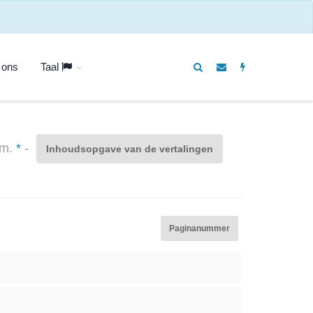
 ons
Taal
um.
*
-
Inhoudsopgave van de vertalingen
Paginanummer