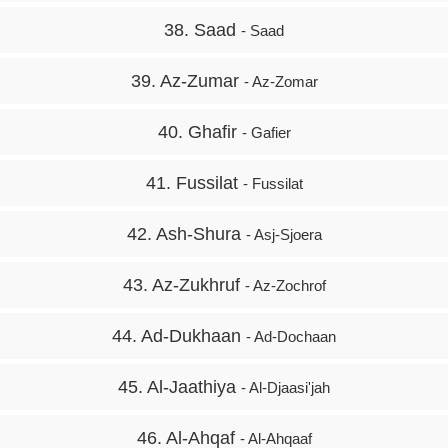
38. Saad
- Saad
39. Az-Zumar
- Az-Zomar
40. Ghafir
- Gafier
41. Fussilat
- Fussilat
42. Ash-Shura
- Asj-Sjoera
43. Az-Zukhruf
- Az-Zochrof
44. Ad-Dukhaan
- Ad-Dochaan
45. Al-Jaathiya
- Al-Djaasi'jah
46. Al-Ahqaf
- Al-Ahqaaf