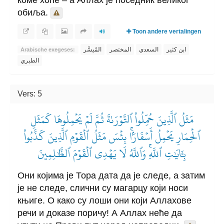
обиља.
Toon andere vertalingen
ابن كثير
السعدي
المختصر
المُيسَّر
Arabische exegeses:
الطبري
Vers: 5
مَثَلُ ٱلَّذِينَ حُمِّلُواْ ٱلتَّوۡرَىٰةَ ثُمَّ لَمۡ يَحۡمِلُوهَا كَمَثَلِ
ٱلۡحِمَارِ يَحۡمِلُ أَسۡفَارَۢاۚ بِئۡسَ مَثَلُ ٱلۡقَوۡمِ ٱلَّذِينَ كَذَّبُواْ
بِـَٔايَٰتِ ٱللَّهِۚ وَٱللَّهُ لَا يَهۡدِي ٱلۡقَوۡمَ ٱلظَّٰلِمِينَ
Они којима је Тора дата да је следе, а затим
је не следе, слични су магарцу који носи
књиге. О како су лоши они који Аллахове
речи и доказе поричу! А Аллах неће да