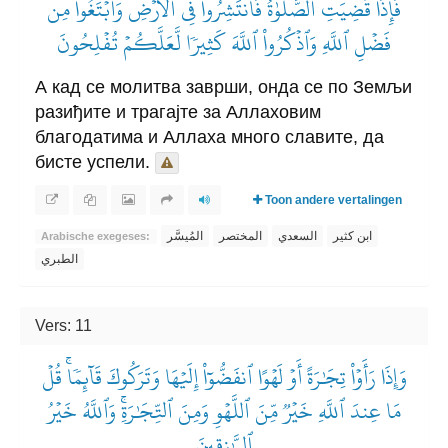
فَإِذَا قُضِيَتِ ٱلصَّلَوٰةُ فَٱنتَشِرُواْ فِي ٱلۡأَرۡضِ وَٱبۡتَغُواْ مِن
فَضۡلِ ٱللَّهِ وَٱذۡكُرُواْ ٱللَّهَ كَثِيرٗا لَّعَلَّكُمۡ تُفۡلِحُونَ
А кад се молитва заврши, онда се по Земљи
разиђите и трагајте за Аллаховим
благодатима и Аллаха много славите, да
бисте успели.
Toon andere vertalingen
ابن كثير
السعدي
المختصر
المُيسَّر
Arabische exegeses:
الطبري
Vers: 11
وَإِذَا رَأَوۡاْ تِجَٰرَةً أَوۡ لَهۡوًا ٱنفَضُّوٓاْ إِلَيۡهَا وَتَرَكُوكَ قَآئِمٗاۚ قُلۡ
مَا عِندَ ٱللَّهِ خَيۡرٞ مِّنَ ٱللَّهۡوِ وَمِنَ ٱلتِّجَٰرَةِۚ وَٱللَّهُ خَيۡرُ
ٱلرَّٰزِقِينَ