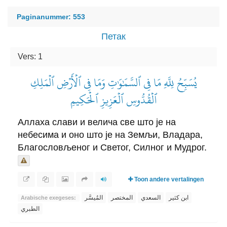
Paginanummer: 553
Петак
Vers: 1
يُسَبِّحُ لِلَّهِ مَا فِي ٱلسَّمَٰوَٰتِ وَمَا فِي ٱلۡأَرۡضِ ٱلۡمَلِكِ
ٱلۡقُدُّوسِ ٱلۡعَزِيزِ ٱلۡحَكِيمِ
Аллаха слави и велича све што је на
небесима и оно што је на Земљи, Владара,
Благословљеног и Светог, Силног и Мудрог.
Toon andere vertalingen
ابن كثير
السعدي
المختصر
المُيسَّر
Arabische exegeses:
الطبري