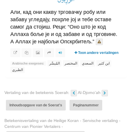
Али, кад они какву трговачку робу или
забаву угледају, похрле јој и тебе оставе
самог да стојиш. Реци: “Оно што је код
Аллаха боље је и од забаве и од трговине.
А Аллах је најбољи Опскрбитељ.”
Toon andere vertalingen
ابن كثير
السعدي
المختصر
المُيسَّر
Arabische exegeses:
الطبري
Vertaling van de betekenis Soerah:
Al-Djomo'ah
Inhoudsopgave van de Soerat's
Paginanummer
Betekenisvertaling van de Heilige Koran - Servische vertaling -
Centrum van Pionier Vertalers -