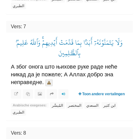
الطبري
Vers: 7
وَلَا يَتَمَنَّوۡنَهُۥٓ أَبَدَۢا بِمَا قَدَّمَتۡ أَيۡدِيهِمۡۚ وَٱللَّهُ عَلِيمُۢ
بِٱلظَّٰلِمِينَ
А због онога што њихове руке раде неће
никад да је пожеле; А Аллах добро зна
неправедне.
Toon andere vertalingen
ابن كثير
السعدي
المختصر
المُيسَّر
Arabische exegeses:
الطبري
Vers: 8