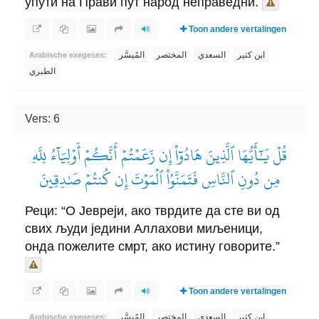
упути на Прави пут народ неправедни.
Toon andere vertalingen
ابن كثير
السعدي
المختصر
المُيسَّر
Arabische exegeses:
الطبري
Vers: 6
قُلۡ يَٰٓأَيُّهَا ٱلَّذِينَ هَادُوٓاْ إِن زَعَمۡتُمۡ أَنَّكُمۡ أَوۡلِيَآءُ لِلَّهِ
مِن دُونِ ٱلنَّاسِ فَتَمَنَّوُاْ ٱلۡمَوۡتَ إِن كُنتُمۡ صَٰدِقِينَ
Реци: “О Јевреји, ако тврдите да сте ви од
свих људи једини Аллахови миљеници,
онда пожелите смрт, ако истину говорите.”
Toon andere vertalingen
ابن كثير
السعدي
المختصر
المُيسَّر
Arabische exegeses: