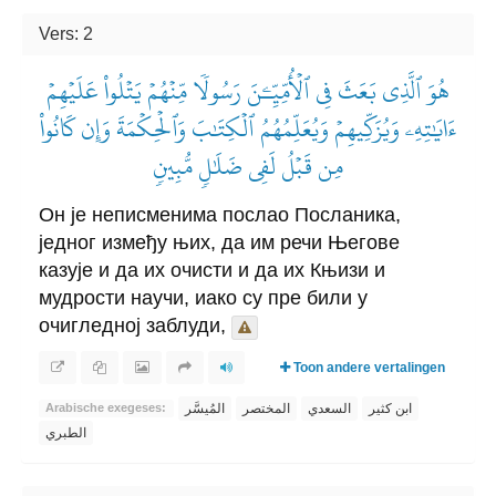
Vers: 2
هُوَ ٱلَّذِي بَعَثَ فِي ٱلۡأُمِّيِّـۧنَ رَسُولٗا مِّنۡهُمۡ يَتۡلُواْ عَلَيۡهِمۡ
ءَايَٰتِهِۦ وَيُزَكِّيهِمۡ وَيُعَلِّمُهُمُ ٱلۡكِتَٰبَ وَٱلۡحِكۡمَةَ وَإِن كَانُواْ
مِن قَبۡلُ لَفِي ضَلَٰلٖ مُّبِينٖ
Он је неписменима послао Посланика,
једног између њих, да им речи Његове
казује и да их очисти и да их Књизи и
мудрости научи, иако су пре били у
очигледној заблуди,
Toon andere vertalingen
ابن كثير
السعدي
المختصر
المُيسَّر
Arabische exegeses:
الطبري