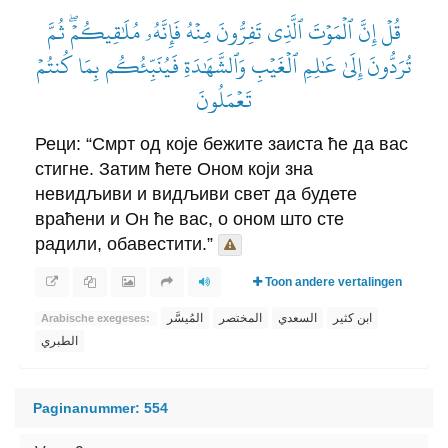
قُلۡ إِنَّ ٱلۡمَوۡتَ ٱلَّذِي تَفِرُّونَ مِنۡهُ فَإِنَّهُۥ مُلَٰقِيكُمۡۖ ثُمَّ
تُرَدُّونَ إِلَىٰ عَٰلِمِ ٱلۡغَيۡبِ وَٱلشَّهَٰدَةِ فَيُنَبِّئُكُم بِمَا كُنتُمۡ
تَعۡمَلُونَ
Реци: “Смрт од које бежите заиста ће да вас
стигне. Затим ћете Оном који зна
невидљиви и видљиви свет да будете
враћени и Он ће вас, о оном што сте
радили, обавестити.”
Toon andere vertalingen
ابن كثير
السعدي
المختصر
المُيسَّر
Arabische exegeses:
الطبري
Paginanummer: 554