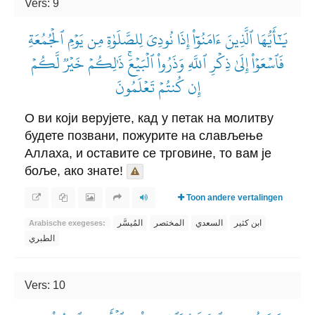
Vers: 9
يَٰٓأَيُّهَا ٱلَّذِينَ ءَامَنُوٓاْ إِذَا نُودِيَ لِلصَّلَوٰةِ مِن يَوۡمِ ٱلۡجُمُعَةِ
فَٱسۡعَوۡاْ إِلَىٰ ذِكۡرِ ٱللَّهِ وَذَرُواْ ٱلۡبَيۡعَۚ ذَٰلِكُمۡ خَيۡرٞ لَّكُمۡ
إِن كُنتُمۡ تَعۡلَمُونَ
О ви који верујете, кад у петак на молитву
будете позвани, пожурите на слављење
Аллаха, и оставите се трговине, то вам је
боље, ако знате!
Toon andere vertalingen
ابن كثير
السعدي
المختصر
المُيسَّر
Arabische exegeses:
الطبري
Vers: 10