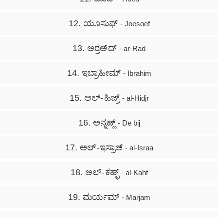
12. ಯೂಸುಫ್
- Joesoef
13. ಅರ್‍ರಅ್ ದ್
- ar-Rad
14. ಇಬ್ರಾಹೀಮ್
- Ibrahim
15. ಅಲ್- ಹಿಜ್ರ್
- al-Hidjr
16. ಅನ್ನಹ್ಲ್
- De bij
17. ಅಲ್ -ಇಸ್ರಾಅ್
- al-Israa
18. ಅಲ್- ಕಹ್ಫ್
- al-Kahf
19. ಮರ್ಯಮ್
- Marjam