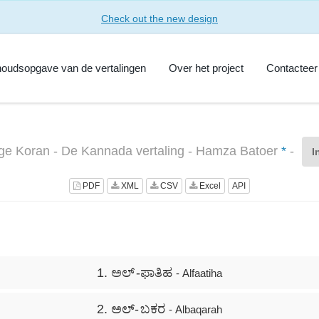
Check out the new design
houdsopgave van de vertalingen
Over het project
Contacteer
lige Koran - De Kannada vertaling - Hamza Batoer
*
-
I
PDF
XML
CSV
Excel
API
1. ಅಲ್ -ಫಾತಿಹ
- Alfaatiha
2. ಅಲ್- ಬಕರ
- Albaqarah