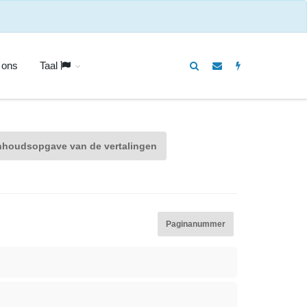
 ons
Taal
nhoudsopgave van de vertalingen
Paginanummer