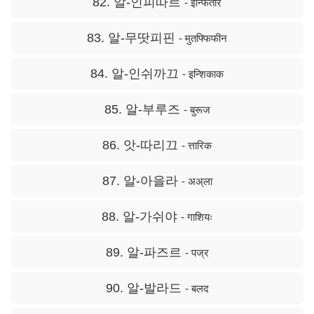
82. 알-인피따르
- इन्फितार
83. 알-무땃피핀
- मुतफ्फिफीन
84. 알-인쉬까끄
- इन्शिकाक
85. 알-부루즈
- बुरूज
86. 앗-따리끄
- त्तारिक
87. 알-아을라
- अअ्ला
88. 알-가쉬야
- गाशियः
89. 알-파즈르
- पज्र
90. 알-발라드
- बलद