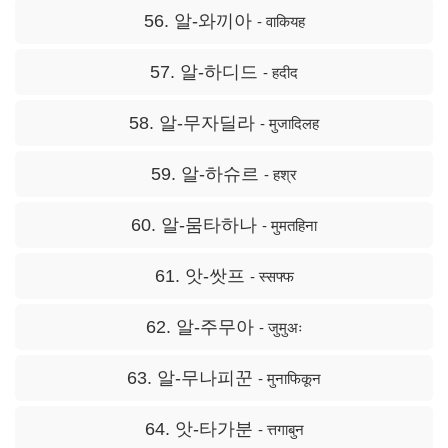
56. 알-와끼아
- वाकियह
57. 알-하디드
- हदीद
58. 알-무자딜라
- मुजादिलह
59. 알-하슈르
- हश्र
60. 알-뭄타하나
- मुमतहिना
61. 앗-쌋프
- स्सफ्फ
62. 알-주무아
- जुमुअः
63. 알-무나피꾼
- मुनाफिकून
64. 앗-타가분
- त्तगाबुन