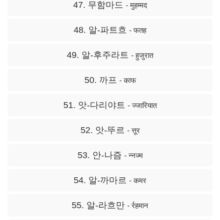
47. 무함마드
- मुहम्मद
48. 알-파트흐
- फतह
49. 알-후주라트
- हुजुरात
50. 까프
- काफ
51. 앗-다리야트
- ज्जारियात
52. 앗-뚜르
- त्तूर
53. 안-나즘
- न्नज्म
54. 알-까마르
- कमर
55. 알-라흐만
- र्रहमान