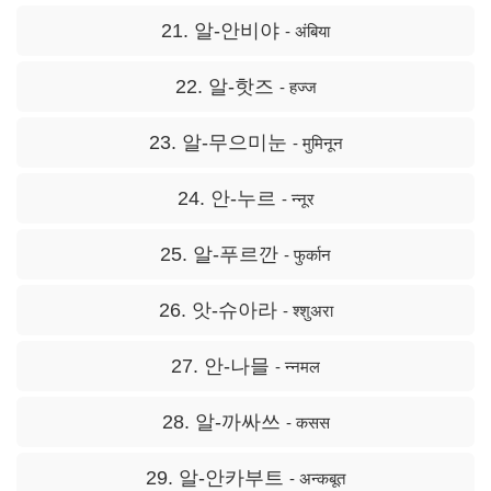
21. 알-안비야
- अंबिया
22. 알-핫즈
- हज्ज
23. 알-무으미눈
- मुमिनून
24. 안-누르
- न्नूर
25. 알-푸르깐
- फुर्कान
26. 앗-슈아라
- श्शुअरा
27. 안-나믈
- न्नमल
28. 알-까싸쓰
- कसस
29. 알-안카부트
- अन्कबूत