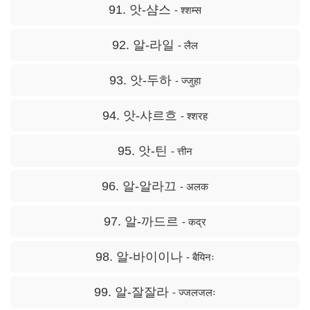
91. 앗-샴스
- श्शम्स
92. 알-라일
- लैल
93. 앗-두하
- ज्जुहा
94. 앗-샤르흐
- श्शरह
95. 앗-틴
- त्तीन
96. 알-알라끄
- अलक
97. 알-까드르
- कद्र
98. 알-바이이나
- बैयिनः
99. 알-잘잘라
- ज्जलजलः