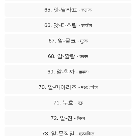
65. 앗-딸라끄
- त्तलाक
66. 앗-타흐림
- त्तहरीम
67. 알-물크
- मुल्क
68. 알-깔람
- कलम
69. 알-학까
- हाक्कः
70. 알-마아리즈
- मअारिज
71. 누흐
- नूह
72. 알-진
- जिन्न
73. 알-뭇잠밀
- मुज्जम्मिल