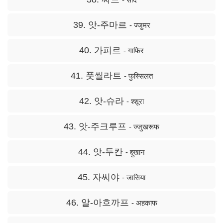
39. 앗-주마르
- ज्जुमर
40. 가피르
- गाफिर
41. 풋씰라트
- फुस्सिलत
42. 앗-슈라
- श्शूरा
43. 앗-주크루프
- ज्जुखरूफ
44. 앗-두칸
- द्दुखान
45. 자씨야
- जासिया
46. 알-아흐까프
- अहकाफ