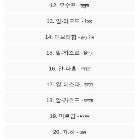
12. 유수프
- यूसुफ
13. 알-라으드
- र्रअद
14. 이브라힘
- इब्राहीम
15. 알-히즈르
- हिज्र
16. 안-나흘
- न्नहल
17. 알-이스라
- इस्रा
18. 알-카흐프
- कहफ
19. 마르얌
- मरयम
20. 따.하
- ताहा