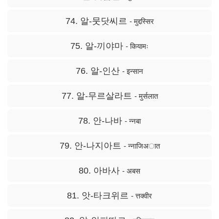
74. 알-뭇닷씨르
- मुद्दस्सिर
75. 알-끼야마
- कियामः
76. 알-인산
- इन्सान
77. 알-무르살라트
- मुर्सलात
78. 안-나바
- न्नबा
79. 안-나지아트
- न्नाजिअात
80. 아바사
- अबस
81. 앗-타크위르
- त्तक्वीर