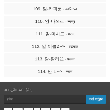
109. 알-카피룬
- काफिरून
110. 안-나쓰르
- न्नस्र
111. 알-마사드
- मसद
112. 알-이클라쓰
- इख्लास
113. 알-팔라끄
- फलक
114. 안-나스
- न्नास
इमेल सूचीमा दर्ता गर्नुहोस्
दर्ता गर्नुहोस्