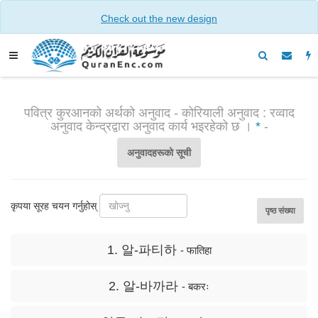
Check out the new design
पवित्र कुरआनको अर्थको अनुवाद - कोरियाली अनुवाद : रव्वाद
अनुवाद केन्द्रद्वारा अनुवाद कार्य भइरहेको छ ।
*
-
अनुवादहरूको सूची
कृपया सूरह चयन गर्नुहोस्
पृष्ठ संख्या
1. 알-파티하
- फातिहा
2. 알-바까라
- बकरः