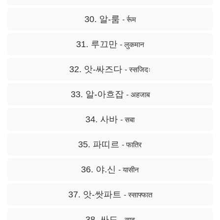
30. 알-룸
- र्रूम
31. 루끄만
- लुकमान
32. 앗-싸즈다
- स्सजिदः
33. 알-아흐잡
- अहजाब
34. 사바
- सबा
35. 파띠르
- फातिर
36. 야.신
- यासीन
37. 앗-쌋파트
- स्साफ्फात
38. 싸드
- साद