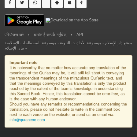
परियोजना बारे
•
हामीलाई सम्पर्क गर्नुहोस्
•
API
موسوعة المصطلحات الإسلامية
-
موسوعة الأحاديث النبوية
-
موقع دار الإسلام
بيان الإسلام
-
Important note
It is noteworthy that no matter how accurate any translation of the
meanings of the Qur’an may be, it will still fall short in conveying
the transcendent meanings of the miraculous Qur’anic text, and
that the meanings conveyed by this translation is only the product
reached by the extent of the team’s knowledge in understanding
this Sacred Book. Hence, this translation cannot be error-free, as
is the case with any human endeavor.
Should you have any remarks or recommendations concerning the
translation, please do not hesitate to write in the comment box
next to each verse on the website, or send us an email via:
info@quranenc.com