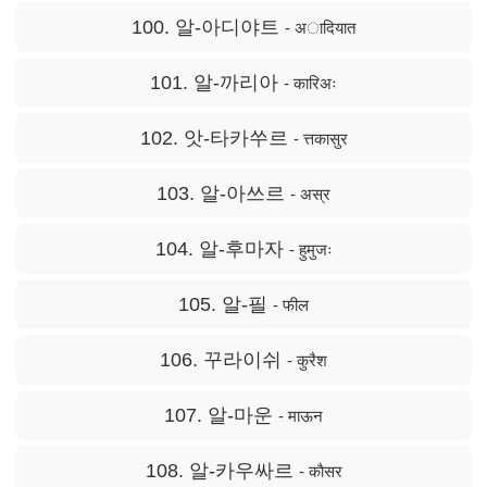
100. 알-아디야트
- अादियात
101. 알-까리아
- कारिअः
102. 앗-타카쑤르
- त्तकासुर
103. 알-아쓰르
- अस्र
104. 알-후마자
- हुमुजः
105. 알-필
- फील
106. 꾸라이쉬
- कुरैश
107. 알-마운
- माऊन
108. 알-카우싸르
- काैसर