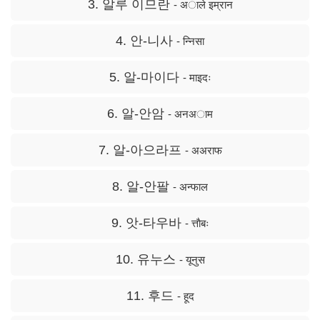
3. 알루 이므란
- अाले इम्रान
4. 안-니사
- न्निसा
5. 알-마이다
- माइदः
6. 알-안암
- अनअाम
7. 알-아으라프
- अअराफ
8. 알-안팔
- अन्फाल
9. 앗-타우바
- त्ताैबः
10. 유누스
- यूनुस
11. 후드
- हूद