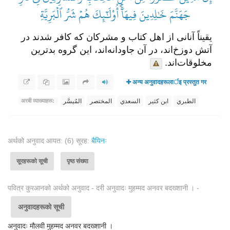
جَهَنَّمَ خَٰلِدِينَ فِيهَآۚ أُوْلَٰٓئِكَ هُمۡ شَرُّ ٱلۡبَرِيَّةِ
یقیناً آنانی از اهل کتاب و مشرکان که کافر شدند در
آتش دوزخ‌اند، در آن جاودانه‌اند، این گروه بدترین
مخلوقات‌اند.
अन्य अनुवादहरूलार्इ प्रस्तुत गर
الطبري
ابن كثير
السعدي
المختصر
المُيسَّر
अरबी व्याख्याहरू:
अर्थको अनुवाद आयत: (6) सूरह:
बैयिनः
सूरहरूको सूची
पृष्ठ संख्या
पवित्र कुरआनको अर्थको अनुवाद - दरी अनुवादः मुहम्मद अनवर बदख्शानी । -
अनुवादहरूको सूची
अनुवादः मौलवी मुहम्मद अनवर बदख्शानी ।