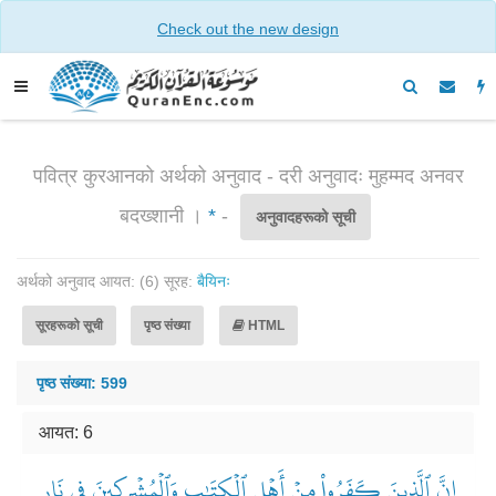
Check out the new design
पवित्र कुरआनको अर्थको अनुवाद - दरी अनुवादः मुहम्मद अनवर
बदख्शानी ।
*
-
अनुवादहरूको सूची
अर्थको अनुवाद आयत: (6) सूरह:
बैयिनः
सूरहरूको सूची
पृष्ठ संख्या
HTML
पृष्ठ संख्या: 599
आयत: 6
إِنَّ ٱلَّذِينَ كَفَرُواْ مِنۡ أَهۡلِ ٱلۡكِتَٰبِ وَٱلۡمُشۡرِكِينَ فِي نَارِ