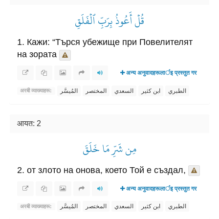
قُلۡ أَعُوذُ بِرَبِّ ٱلۡفَلَقِ
1. Кажи: “Търся убежище при Повелителят
на зората
अन्य अनुवादहरूलार्इ प्रस्तुत गर
الطبري
ابن كثير
السعدي
المختصر
المُيسَّر
अरबी व्याख्याहरू:
आयत: 2
مِن شَرِّ مَا خَلَقَ
2. от злото на онова, което Той е създал,
अन्य अनुवादहरूलार्इ प्रस्तुत गर
الطبري
ابن كثير
السعدي
المختصر
المُيسَّر
अरबी व्याख्याहरू: