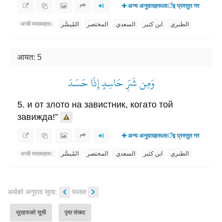
अन्य अनुवादहरूलार्इ प्रस्तुत गर
الطبري
ابن كثير
السعدي
المختصر
المُيسَّر
अरबी व्याख्याहरू:
आयत: 5
وَمِن شَرِّ حَاسِدٍ إِذَا حَسَدَ
5. и от злото на завистник, когато той
завижда!”
अन्य अनुवादहरूलार्इ प्रस्तुत गर
الطبري
ابن كثير
السعدي
المختصر
المُيسَّر
अरबी व्याख्याहरू:
अर्थको अनुवाद सूरह:
फलक
सूरहरूको सूची
पृष्ठ संख्या