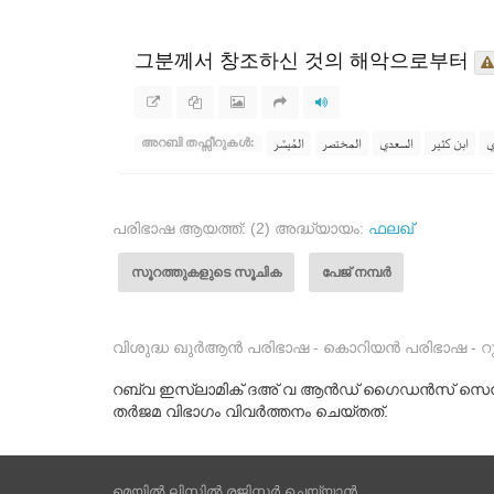
그분께서 창조하신 것의 해악으로부터
ي
ابن كثير
السعدي
المختصر
المُيسَّر
അറബി തഫ്സീറുകൾ:
പരിഭാഷ ആയത്ത്: (2) അദ്ധ്യായം:
ഫലഖ്
സൂറത്തുകളുടെ സൂചിക
പേജ് നമ്പർ
വിശുദ്ധ ഖുർആൻ പരിഭാഷ - കൊറിയൻ പരിഭാഷ - റു
റബ്‌വ ഇസ്‌ലാമിക് ദഅ് വ ആൻഡ് ഗൈഡൻസ് സെ
തർജമ വിഭാഗം വിവർത്തനം ചെയ്തത്.
മെയിൽ ലിസ്റ്റിൽ രജിസ്റ്റർ ചെയ്യാൻ