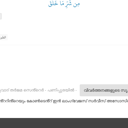
مِن شَرِّ مَا خَلَقَ
الطبر
വാദ് തർജമ സെൻ്റെർ - പണിപ്പുരയിൽ -
വിവർത്തനങ്ങളുടെ സൂ
ൻ്ററിൻ്റെയും കോൺടെൻ്റ് ഇൻ ലാംഗ്വേജസ് സർവീസ് അസോസ