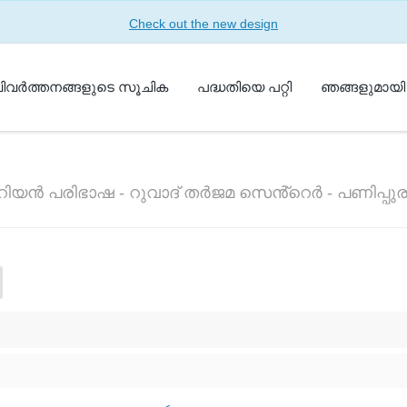
Check out the new design
ിവർത്തനങ്ങളുടെ സൂചിക
പദ്ധതിയെ പറ്റി
ഞങ്ങളുമായി
ിയൻ പരിഭാഷ - റുവാദ് തർജമ സെൻ്റെർ - പണിപ്പ