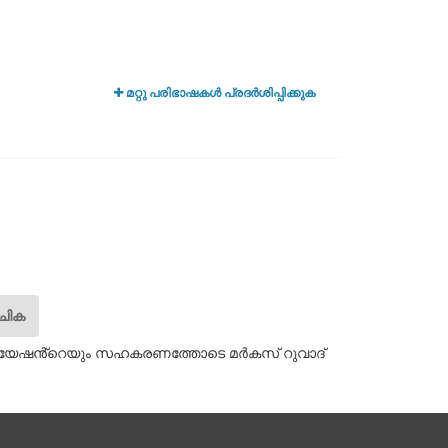
മറ്റു പരിഭാഷകൾ പ്രദർശിപ്പിക്കുക
ചിക
ിയേഷൻ്റെയും സഹകരണത്തോടെ മർകസ് റുവാദ്