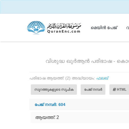
മെയിൻ പേജ്
വ
വിശുദ്ധ ഖുർആൻ പരിഭാഷ - കൊറ
പരിഭാഷ ആയത്ത്: (2) അദ്ധ്യായം:
ഫലഖ്
സൂറത്തുകളുടെ സൂചിക
പേജ് നമ്പർ
HTML
പേജ് നമ്പർ: 604
ആയത്ത്: 2