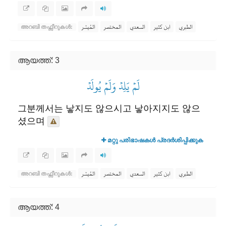
الطبري
ابن كثير
السعدي
المختصر
المُيسَّر
അറബി തഫ്സീറുകൾ:
ആയത്ത്: 3
لَمۡ يَلِدۡ وَلَمۡ يُولَدۡ
그분께서는 낳지도 않으시고 낳아지지도 않으
셨으며
മറ്റു പരിഭാഷകൾ പ്രദർശിപ്പിക്കുക
الطبري
ابن كثير
السعدي
المختصر
المُيسَّر
അറബി തഫ്സീറുകൾ:
ആയത്ത്: 4