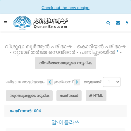
Check out the new design
വിശുദ്ധ ഖുർആൻ പരിഭാഷ - കൊറിയൻ പരിഭാഷ
- റുവാദ് തർജമ സെൻ്റെർ - പണിപ്പുരയിൽ
*
-
വിവർത്തനങ്ങളുടെ സൂചിക
പരിഭാഷ അദ്ധ്യായം:
ഇഖ്ലാസ്
ആയത്ത്:
സൂറത്തുകളുടെ സൂചിക
പേജ് നമ്പർ
HTML
പേജ് നമ്പർ: 604
알-이클라쓰