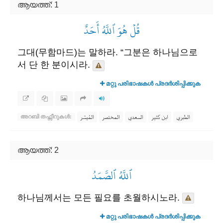
ആയത്ത്: 1
قُلۡ هُوَ ٱللَّهُ أَحَدٌ
그대(무함마드)는 말하라. “그분은 하나님으로
서 단 한 분이시라.
മറ്റു പരിഭാഷകൾ പ്രദർശിപ്പിക്കുക
الطبري
ابن كثير
السعدي
المختصر
المُيسَّر
അറബി തഫ്സീറുകൾ:
ആയത്ത്: 2
ٱللَّهُ ٱلصَّمَدُ
하나님께서는 모든 필요를 초월하시노라.
മറ്റു പരിഭാഷകൾ പ്രദർശിപ്പിക്കുക