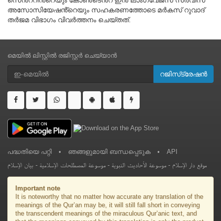
സെൻ്ററിൻ്റെയും കോൺടെൻ്റ് ഇൻ ലാംഗ്വേജസ് സർവീസ്
അസോസിയേഷൻ്റെയും സഹകരണത്തോടെ മർകസ് റുവാദ്
തർജമ വിഭാഗം വിവർത്തനം ചെയ്തത്.
മെയിൽ ലിസ്റ്റിൽ രജിസ്റ്റർ ചെയ്യാൻ
റജിസ്‌ട്രേഷൻ
പദ്ധതിയെ പറ്റി
•
ഞങ്ങളുമായി ബന്ധപ്പെടുക
•
API
بيان الإسلام
-
موسوعة المصطلحات الإسلامية
-
موسوعة الأحاديث النبوية
-
موقع دار الإسلام
Important note
It is noteworthy that no matter how accurate any translation of the
meanings of the Qur’an may be, it will still fall short in conveying
the transcendent meanings of the miraculous Qur’anic text, and