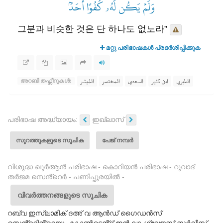
وَلَمۡ يَكُن لَّهُۥ كُفُوًا أَحَدُۢ
그분과 비슷한 것은 단 하나도 없노라”
മറ്റു പരിഭാഷകൾ പ്രദർശിപ്പിക്കുക
الطبري
ابن كثير
السعدي
المختصر
المُيسَّر
അറബി തഫ്സീറുകൾ:
പരിഭാഷ അദ്ധ്യായം:
ഇഖ്ലാസ്
സൂറത്തുകളുടെ സൂചിക
പേജ് നമ്പർ
വിശുദ്ധ ഖുർആൻ പരിഭാഷ - കൊറിയൻ പരിഭാഷ - റുവാദ്
തർജമ സെൻ്റെർ - പണിപ്പുരയിൽ -
വിവർത്തനങ്ങളുടെ സൂചിക
റബ്‌വ ഇസ്‌ലാമിക് ദഅ് വ ആൻഡ് ഗൈഡൻസ്