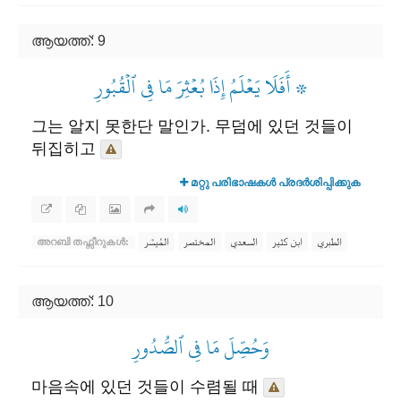
ആയത്ത്: 9
۞ أَفَلَا يَعۡلَمُ إِذَا بُعۡثِرَ مَا فِي ٱلۡقُبُورِ
그는 알지 못한단 말인가. 무덤에 있던 것들이
뒤집히고
മറ്റു പരിഭാഷകൾ പ്രദർശിപ്പിക്കുക
الطبري
ابن كثير
السعدي
المختصر
المُيسَّر
അറബി തഫ്സീറുകൾ:
ആയത്ത്: 10
وَحُصِّلَ مَا فِي ٱلصُّدُورِ
마음속에 있던 것들이 수렴될 때