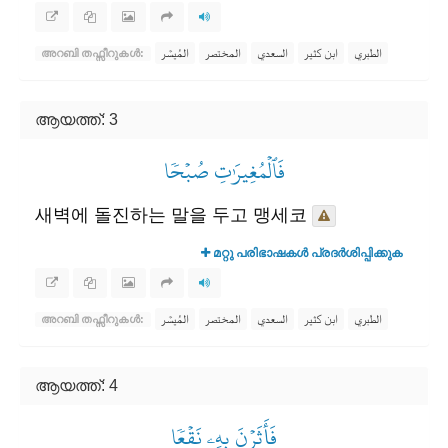
الطبري
ابن كثير
السعدي
المختصر
المُيسَّر
അറബി തഫ്സീറുകൾ:
ആയത്ത്: 3
فَٱلۡمُغِيرَٰتِ صُبۡحٗا
새벽에 돌진하는 말을 두고 맹세코
മറ്റു പരിഭാഷകൾ പ്രദർശിപ്പിക്കുക
الطبري
ابن كثير
السعدي
المختصر
المُيسَّر
അറബി തഫ്സീറുകൾ:
ആയത്ത്: 4
فَأَثَرۡنَ بِهِۦ نَقۡعٗا