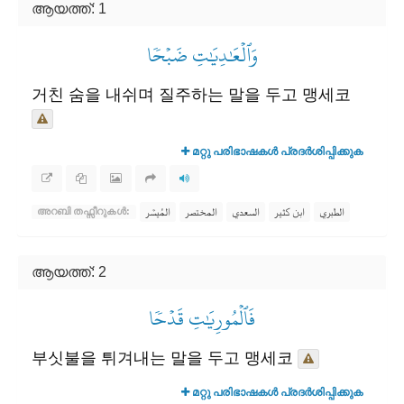
ആയത്ത്: 1
وَٱلۡعَٰدِيَٰتِ ضَبۡحٗا
거친 숨을 내쉬며 질주하는 말을 두고 맹세코
മറ്റു പരിഭാഷകൾ പ്രദർശിപ്പിക്കുക
الطبري
ابن كثير
السعدي
المختصر
المُيسَّر
അറബി തഫ്സീറുകൾ:
ആയത്ത്: 2
فَٱلۡمُورِيَٰتِ قَدۡحٗا
부싯불을 튀겨내는 말을 두고 맹세코
മറ്റു പരിഭാഷകൾ പ്രദർശിപ്പിക്കുക