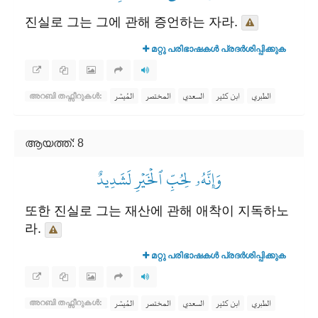
진실로 그는 그에 관해 증언하는 자라.
മറ്റു പരിഭാഷകൾ പ്രദർശിപ്പിക്കുക
الطبري
ابن كثير
السعدي
المختصر
المُيسَّر
അറബി തഫ്സീറുകൾ:
ആയത്ത്: 8
وَإِنَّهُۥ لِحُبِّ ٱلۡخَيۡرِ لَشَدِيدٌ
또한 진실로 그는 재산에 관해 애착이 지독하노
라.
മറ്റു പരിഭാഷകൾ പ്രദർശിപ്പിക്കുക
الطبري
ابن كثير
السعدي
المختصر
المُيسَّر
അറബി തഫ്സീറുകൾ: