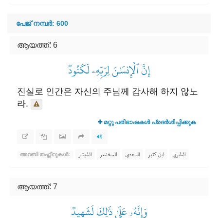
പേജ് നമ്പർ: 600
ആയത്ത്: 6
إِنَّ ٱلۡإِنسَٰنَ لِرَبِّهِۦ لَكَنُودٞ
진실로 인간은 자신의 주님께 감사해 하지 않노
라.
മറ്റു പരിഭാഷകൾ പ്രദർശിപ്പിക്കുക
الطبري
ابن كثير
السعدي
المختصر
المُيسَّر
അറബി തഫ്സീറുകൾ:
ആയത്ത്: 7
وَإِنَّهُۥ عَلَىٰ ذَٰلِكَ لَشَهِيدٞ