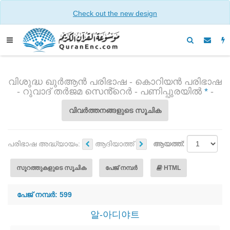
Check out the new design
വിശുദ്ധ ഖുർആൻ പരിഭാഷ - കൊറിയൻ പരിഭാഷ
- റുവാദ് തർജമ സെൻ്റെർ - പണിപ്പുരയിൽ
*
-
വിവർത്തനങ്ങളുടെ സൂചിക
പരിഭാഷ അദ്ധ്യായം:
ആദിയാത്ത്
ആയത്ത്:
സൂറത്തുകളുടെ സൂചിക
പേജ് നമ്പർ
HTML
പേജ് നമ്പർ: 599
알-아디야트