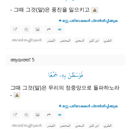
- 그때 그것(말)은 풍진을 일으키고
മറ്റു പരിഭാഷകൾ പ്രദർശിപ്പിക്കുക
الطبري
ابن كثير
السعدي
المختصر
المُيسَّر
അറബി തഫ്സീറുകൾ:
ആയത്ത്: 5
فَوَسَطۡنَ بِهِۦ جَمۡعًا
그때 그것(말)은 무리의 정중앙으로 돌파하노라
-
മറ്റു പരിഭാഷകൾ പ്രദർശിപ്പിക്കുക
الطبري
ابن كثير
السعدي
المختصر
المُيسَّر
അറബി തഫ്സീറുകൾ: