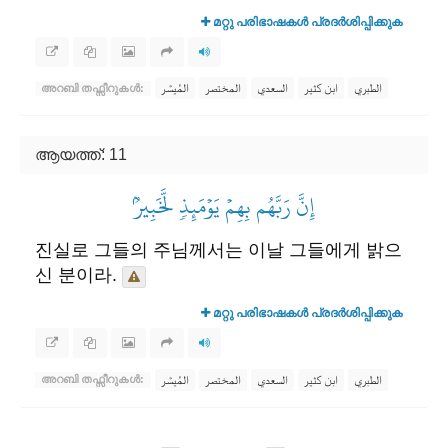
മറ്റു പരിഭാഷകൾ പ്രദർശിപ്പിക്കുക
الطبري
ابن كثير
السعدي
المختصر
المُيسَّر
അറബി തഫ്സീറുകൾ:
ആയത്ത്: 11
إِنَّ رَبَّهُم بِهِمۡ يَوۡمَئِذٖ لَّخَبِيرُۢ
진실로 그들의 주님께서는 이날 그들에게 밝으
신 분이라.
മറ്റു പരിഭാഷകൾ പ്രദർശിപ്പിക്കുക
الطبري
ابن كثير
السعدي
المختصر
المُيسَّر
അറബി തഫ്സീറുകൾ: