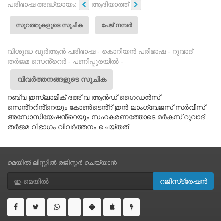
പരിഭാഷ അദ്ധ്യായം:
ആദിയാത്ത്
സൂറത്തുകളുടെ സൂചിക
പേജ് നമ്പർ
വിശുദ്ധ ഖുർആൻ പരിഭാഷ - കൊറിയൻ പരിഭാഷ - റുവാദ്
തർജമ സെൻ്റെർ - പണിപ്പുരയിൽ -
വിവർത്തനങ്ങളുടെ സൂചിക
റബ്‌വ ഇസ്‌ലാമിക് ദഅ് വ ആൻഡ് ഗൈഡൻസ്
സെൻ്ററിൻ്റെയും കോൺടെൻ്റ് ഇൻ ലാംഗ്വേജസ് സർവീസ്
അസോസിയേഷൻ്റെയും സഹകരണത്തോടെ മർകസ് റുവാദ്
തർജമ വിഭാഗം വിവർത്തനം ചെയ്തത്.
മെയിൽ ലിസ്റ്റിൽ രജിസ്റ്റർ ചെയ്യാൻ
റജിസ്‌ട്രേഷൻ