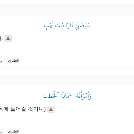
سَيَصۡلَىٰ نَارٗا ذَاتَ لَهَبٖ
.
الطبري
ابن
وَٱمۡرَأَتُهُۥ حَمَّالَةَ ٱلۡحَطَبِ
옥에 들어갈 것이니)
الطبري
ابن