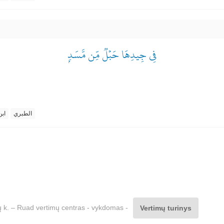
فِي جِيدِهَا حَبۡلٞ مِّن مَّسَدِۭ
الطبري
ابن
čių k. – Ruad vertimų centras - vykdomas -
Vertimų turinys