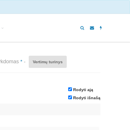
 vykdomas
*
-
Vertimų turinys
Rodyti ają
Rodyti išnašą