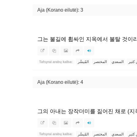
Aja (Korano eilutė): 3
그는 불길에 휩싸인 지옥에서 불탈 것이라
 كثير
السعدي
المختصر
المُيسَّر
Tafsyrai arabų kalba:
Aja (Korano eilutė): 4
그의 아내는 장작더미를 짊어진 채로 (지
 كثير
السعدي
المختصر
المُيسَّر
Tafsyrai arabų kalba: