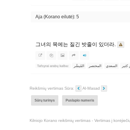
Aja (Korano eilutė): 5
그녀의 목에는 질긴 밧줄이 있더라.
 كثير
السعدي
المختصر
المُيسَّر
Tafsyrai arabų kalba:
Reikšmių vertimas Sūra:
Al-Masad
Sūrų turinys
Puslapio numeris
Kilniojo Korano reikšmių vertimas - Vertimas į korėjie