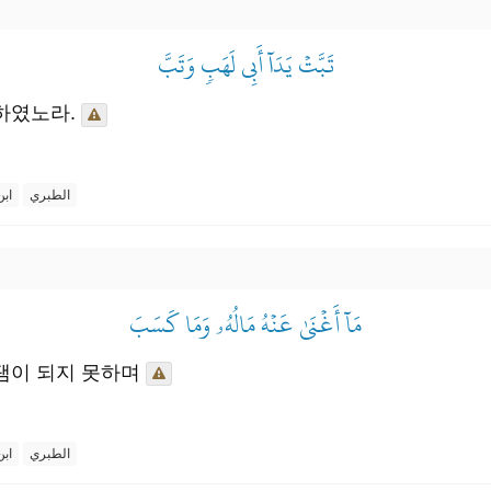
تَبَّتۡ يَدَآ أَبِي لَهَبٖ وَتَبَّ
하였노라.
الطبري
ابن
مَآ أَغۡنَىٰ عَنۡهُ مَالُهُۥ وَمَا كَسَبَ
탬이 되지 못하며
الطبري
ابن