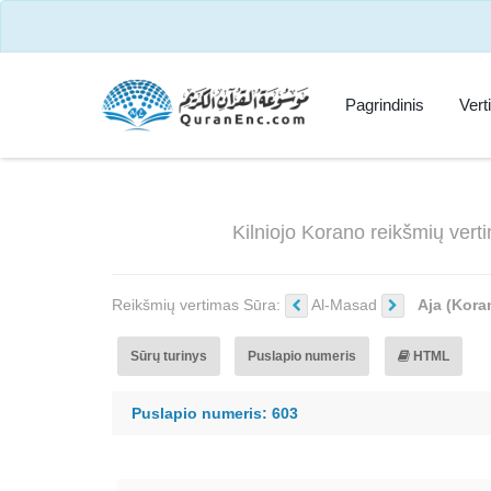
Pagrindinis
Vert
Kilniojo Korano reikšmių vert
Reikšmių vertimas Sūra:
Al-Masad
Aja (Kora
Sūrų turinys
Puslapio numeris
HTML
Puslapio numeris: 603