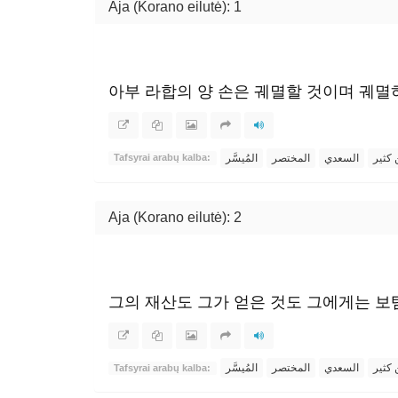
Aja (Korano eilutė): 1
아부 라합의 양 손은 궤멸할 것이며 궤멸
 كثير
السعدي
المختصر
المُيسَّر
Tafsyrai arabų kalba:
Aja (Korano eilutė): 2
그의 재산도 그가 얻은 것도 그에게는 보
 كثير
السعدي
المختصر
المُيسَّر
Tafsyrai arabų kalba: