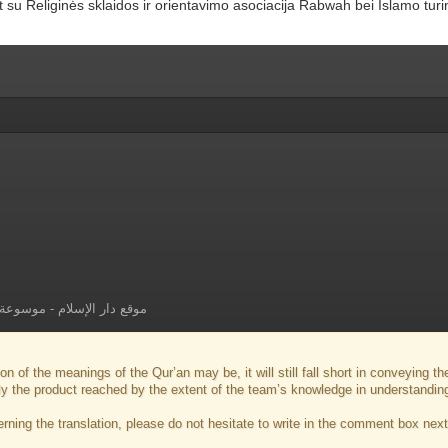
u Religinės sklaidos ir orientavimo asociacija Rabwah bei Islamo turin
موسوعة ا
-
موقع دار الإسلام
on of the meanings of the Qur’an may be, it will still fall short in conveying 
ly the product reached by the extent of the team’s knowledge in understandin
ng the translation, please do not hesitate to write in the comment box next 