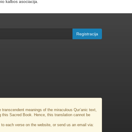
io kalbos asociacija.
Registracija
the transcendent meanings of the miraculous Qur’anic text,
g this Sacred Book. Hence, this translation cannot be
to each verse on the website, or send us an email via: