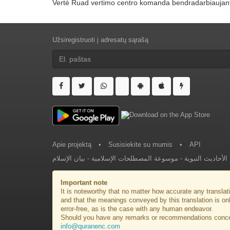
Vertė Ruad vertimo centro komanda bendradarbiaujant s
Užsiregistruoti į adresatų sąrašą
Apie projektą
•
Susisiekite su mumis
•
API
بيان الإسلام
-
موسوعة المصطلحات الإسلامية
-
لأحاديث النبوية
Important note
It is noteworthy that no matter how accurate any translati
and that the meanings conveyed by this translation is on
error-free, as is the case with any human endeavor.
Should you have any remarks or recommendations concerni
info@quranenc.com