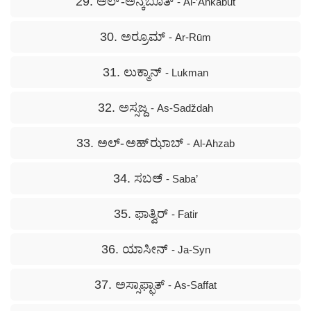
29. ಅಲ್ -ಅನ್ಕಬೂತ್
- Al-’Ankabūt
30. ಅರ್‍ರೂಮ್
- Ar-Rūm
31. ಲುಕ್ಮಾನ್
- Lukman
32. ಅಸ್ಸಜ್ದ
- As-Sadždah
33. ಅಲ್- ಅಹ್ ಝಾಬ್
- Al-Ahzab
34. ಸಬಅ್
- Saba’
35. ಫಾತ್ವಿರ್
- Fatir
36. ಯಾಸೀನ್
- Ja-Syn
37. ಅಸ್ಸಾಫ್ಫಾತ್
- As-Saffat