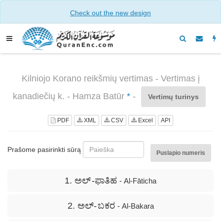
Check out the new design
Kilniojo Korano reikšmių vertimas - Vertimas į
kanadiečių k. - Hamza Batūr
*
-
Vertimų turinys
PDF
XML
CSV
Excel
API
Prašome pasirinkti sūrą
Puslapio numeris
1. ಅಲ್ -ಫಾತಿಹ
- Al-Fāticha
2. ಅಲ್- ಬಕರ
- Al-Bakara