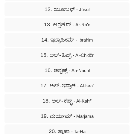
12. ಯೂಸುಫ್
- Jūsuf
13. ಅರ್‍ರಅ್ ದ್
- Ar-Ra’d
14. ಇಬ್ರಾಹೀಮ್
- Ibrahim
15. ಅಲ್- ಹಿಜ್ರ್
- Al-Chidžr
16. ಅನ್ನಹ್ಲ್
- An-Nachl
17. ಅಲ್ -ಇಸ್ರಾಅ್
- Al-Isra’
18. ಅಲ್- ಕಹ್ಫ್
- Al-Kahf’
19. ಮರ್ಯಮ್
- Marjama
20. ತ್ವಾಹಾ
- Ta-Ha