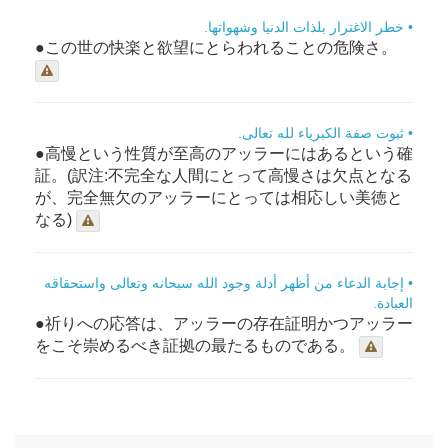
• خطر الاغترار بلذات الدنيا وشهواتها.
●この世の快楽と欲望にとらわれることの危険さ。
• ثبوت صفة الكبرياء لله تعالى.
●高慢という性質が至高のアッラーにはあるという確
証。(訳注:不完全な人間にとって高慢さは欠点となる
が、完全無欠のアッラーにとっては相応しい美徳と
なる)
• إجابة الدعاء من أظهر أدلة وجود الله سبحانه وتعالى واستحقاقه
العبادة.
●祈りへの応答は、アッラーの存在証明かつアッラー
をこそ崇めるべき証拠の最たるものである。