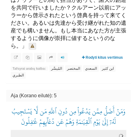
を共同で行いましたか？クルアーン以前にアッ
ラーから啓示されたという啓典を持って来てく
ださい。あるいは先達から受け継がれた知の遺
産でも構いません。もし本当にあなた方が主張
するように偶像が崇拝に値するというのな
ら。」
Rodyti kitus vertimus
ابن كثير
السعدي
المختصر
المُيسَّر
Tafsyrai arabų kalba:
الطبري
Aja (Korano eilutė): 5
وَمَنۡ أَضَلُّ مِمَّن يَدۡعُواْ مِن دُونِ ٱللَّهِ مَن لَّا يَسۡتَجِيبُ
لَهُۥٓ إِلَىٰ يَوۡمِ ٱلۡقِيَٰمَةِ وَهُمۡ عَن دُعَآئِهِمۡ غَٰفِلُونَ