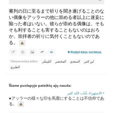
審判の日に至るまで祈りを聞き遂げることのな
い偶像をアッラーの他に崇める者以上に迷妄に
陥った者はいない。彼らが崇める偶像は、そも
そも利することも害することもないのはおろ
か、崇拝者の祈りに気付くこともないのであ
る。
Rodyti kitus vertimus
ابن كثير
السعدي
المختصر
المُيسَّر
Tafsyrai arabų kalba:
الطبري
Šiame puslapyje pateiktų ajų nauda:
• الاستهزاء بآيات الله كفر.
●アッラーの様々な印を馬鹿にすることは不信仰であ
る。