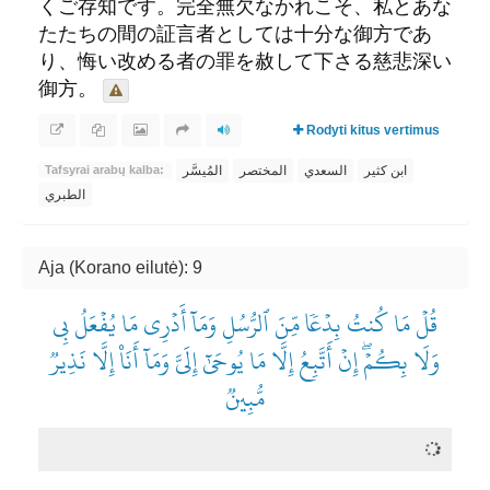
くご存知です。完全無欠なかれこそ、私とあな
たたちの間の証言者としては十分な御方であ
り、悔い改める者の罪を赦して下さる慈悲深い
御方。
Rodyti kitus vertimus
ابن كثير
السعدي
المختصر
المُيسَّر
Tafsyrai arabų kalba:
الطبري
Aja (Korano eilutė): 9
قُلۡ مَا كُنتُ بِدۡعٗا مِّنَ ٱلرُّسُلِ وَمَآ أَدۡرِي مَا يُفۡعَلُ بِي
وَلَا بِكُمۡۖ إِنۡ أَتَّبِعُ إِلَّا مَا يُوحَىٰٓ إِلَيَّ وَمَآ أَنَا۠ إِلَّا نَذِيرٞ
مُّبِينٞ