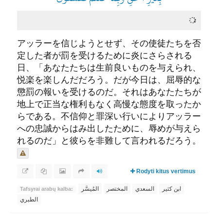
アッラーを信じようとせず、その使徒たちを否
定した者が罰を受けるために炎にさらされる
日、「あなたたちは生前良いものを与えられ、
悦楽を楽しんだだろう。だが今日は、屈辱的な
懲罰の報いを受けるのだ。それはあなたたちが
地上で正当な権利もなく高慢な態度を取ったか
らである。不信仰と罪深い行いによりアッラー
への忠誠からはみ出したために、辱めが与えら
れるのだ」と彼らを非難して言われるだろう。
Rodyti kitus vertimus
ابن كثير
السعدي
المختصر
المُيسَّر
Tafsyrai arabų kalba:
الطبري