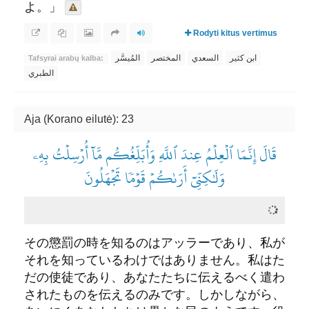
よ。」
Rodyti kitus vertimus
ابن كثير
السعدي
المختصر
المُيسَّر
Tafsyrai arabų kalba:
الطبري
Aja (Korano eilutė): 23
قَالَ إِنَّمَا ٱلۡعِلۡمُ عِندَ ٱللَّهِ وَأُبَلِّغُكُم مَّآ أُرۡسِلۡتُ بِهِۦ
وَلَٰكِنِّيٓ أَرَىٰكُمۡ قَوۡمٗا تَجۡهَلُونَ
その懲罰の時を知るのはアッラーであり、私が
それを知っているわけではありません。私はた
だの使徒であり、あなたたちに伝えるべく遣わ
されたものを伝えるのみです。しかしながら、