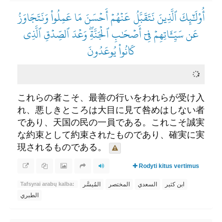
أُوْلَٰٓئِكَ ٱلَّذِينَ نَتَقَبَّلُ عَنۡهُمۡ أَحۡسَنَ مَا عَمِلُواْ وَنَتَجَاوَزُ
عَن سَيِّـَٔاتِهِمۡ فِيٓ أَصۡحَٰبِ ٱلۡجَنَّةِۖ وَعۡدَ ٱلصِّدۡقِ ٱلَّذِي
كَانُواْ يُوعَدُونَ
これらの者こそ、最善の行いをわれらが受け入
れ、悪しきところは大目に見て咎めはしない者
であり、天国の民の一員である。これこそ誠実
な約束として約束されたものであり、確実に実
現されるものである。
Rodyti kitus vertimus
ابن كثير
السعدي
المختصر
المُيسَّر
Tafsyrai arabų kalba:
الطبري