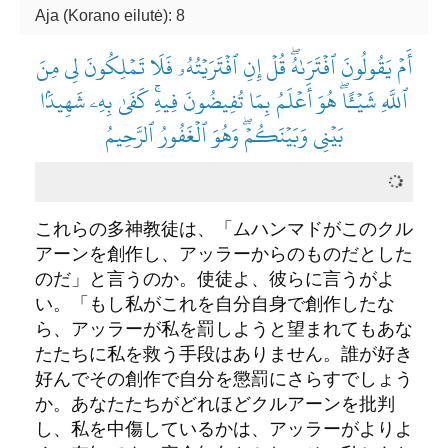
Aja (Korano eilutė): 8
أَمۡ يَقُولُونَ ٱفۡتَرَىٰهُۖ قُلۡ إِنِ ٱفۡتَرَيۡتُهُۥ فَلَا تَمۡلِكُونَ لِي مِنَ
ٱللَّهِ شَيۡـًٔاۖ هُوَ أَعۡلَمُ بِمَا تُفِيضُونَ فِيهِۚ كَفَىٰ بِهِۦ شَهِيدَۢا
بَيۡنِي وَبَيۡنَكُمۡۖ وَهُوَ ٱلۡغَفُورُ ٱلرَّحِيمُ
これらの多神教徒は、「ムハンマドがこのクル
アーンを創作し、アッラーからのものだとした
のだ」と言うのか。使徒よ、彼らに言うがよ
い。「もし私がこれを自分自身で創作したな
ら、アッラーが私を罰しようと望まれてもあな
たたちに私を救う手段はありません。誰が好き
好んでその創作で自分を懲罰にさらすでしょう
か。あなたたちがどれほどクルアーンを批判
し、私を中傷しているかは、アッラーがよりよ