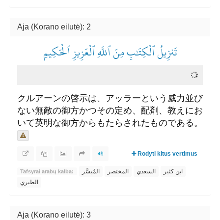
Aja (Korano eilutė): 2
تَنزِيلُ ٱلۡكِتَٰبِ مِنَ ٱللَّهِ ٱلۡعَزِيزِ ٱلۡحَكِيمِ
クルアーンの啓示は、アッラーという威力並び
ない無敵の御方かつその定め、配剤、教えにお
いて英明な御方からもたらされたものである。
Rodyti kitus vertimus
ابن كثير
السعدي
المختصر
المُيسَّر
Tafsyrai arabų kalba:
الطبري
Aja (Korano eilutė): 3