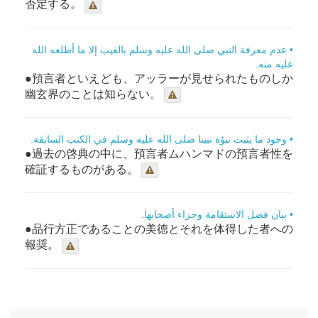
否定する。
• عدم معرفة النبي صلى الله عليه وسلم بالغيب إلا ما أطلعه الله
عليه منه.
●預言者といえども、アッラーが見せられたものしか
幽玄界のことは知らない。
• وجود ما يثبت نبوّة نبينا صلى الله عليه وسلم في الكتب السابقة.
●過去の啓典の中に、預言者ムハンマドの預言者性を
確証するものがある。
• بيان فضل الاستقامة وجزاء أصحابها.
●品行方正であることの美徳とそれを体得した者への
報奨。