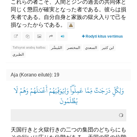
これらの者こそ、人間とジンの過去の共同体と
同じく懲罰が確実となった者である。彼らは損
失者である。自分自身と家族の獄火入りで己を
損なったからである。
Rodyti kitus vertimus
ابن كثير
السعدي
المختصر
المُيسَّر
Tafsyrai arabų kalba:
الطبري
Aja (Korano eilutė): 19
وَلِكُلّٖ دَرَجَٰتٞ مِّمَّا عَمِلُواْۖ وَلِيُوَفِّيَهُمۡ أَعۡمَٰلَهُمۡ وَهُمۡ لَا
يُظۡلَمُونَ
天国行きと火獄行きの二つの集団のどちらにも