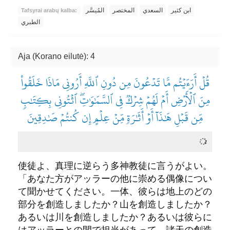
ابن كثير
السعدي
المختصر
المُيسَّر
Tafsyrai arabų kalba:
الطبري
Aja (Korano eilutė): 4
قُلۡ أَرَءَيۡتُم مَّا تَدۡعُونَ مِن دُونِ ٱللَّهِ أَرُونِي مَاذَا خَلَقُواْ
مِنَ ٱلۡأَرۡضِ أَمۡ لَهُمۡ شِرۡكٞ فِي ٱلسَّمَٰوَٰتِۖ ٱئۡتُونِي بِكِتَٰبٖ
مِّن قَبۡلِ هَٰذَآ أَوۡ أَثَٰرَةٖ مِّنۡ عِلۡمٍ إِن كُنتُمۡ صَٰدِقِينَ
使徒よ、真理に逆らう多神教徒に言うがよい。
「あなた方がアッラーの他に崇める偶像につい
て聞かせてください。一体、彼らは地上のどの
部分を創造しましたか？山を創造しましたか？
あるいは川を創造しましたか？あるいは彼らに
はアッラーとの間で担当があって、諸天の創造