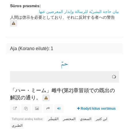
Sūros prasmės:
بيان حاجة البشريّة للرسالة وإنذار المعرضين عنها.
人間は啓示を必要としており、それに反対する者への警告
Aja (Korano eilutė): 1
حمٓ
「ハー・ミーム」雌牛(第2)章冒頭での既出の
解説の通り。
Rodyti kitus vertimus
ابن كثير
السعدي
المختصر
المُيسَّر
Tafsyrai arabų kalba:
الطبري