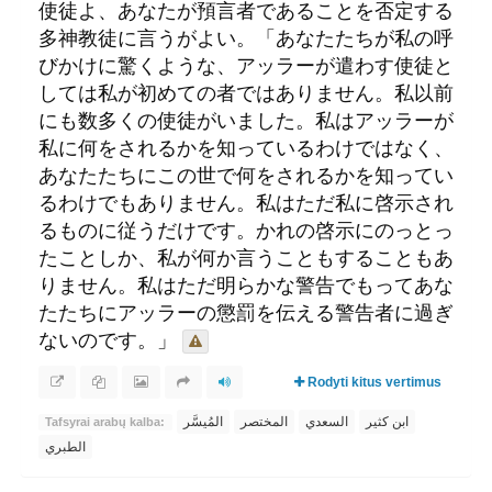
使徒よ、あなたが預言者であることを否定する
多神教徒に言うがよい。「あなたたちが私の呼
びかけに驚くような、アッラーが遣わす使徒と
しては私が初めての者ではありません。私以前
にも数多くの使徒がいました。私はアッラーが
私に何をされるかを知っているわけではなく、
あなたたちにこの世で何をされるかを知ってい
るわけでもありません。私はただ私に啓示され
るものに従うだけです。かれの啓示にのっとっ
たことしか、私が何か言うこともすることもあ
りません。私はただ明らかな警告でもってあな
たたちにアッラーの懲罰を伝える警告者に過ぎ
ないのです。」
Rodyti kitus vertimus
ابن كثير
السعدي
المختصر
المُيسَّر
Tafsyrai arabų kalba:
الطبري