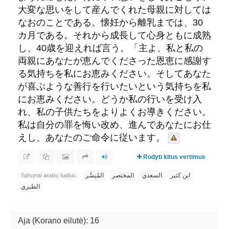
大変な思いをして産んでくれた母親に対しては
なおのことである。懐妊から離乳までは、30
カ月である。それから成長して心身ともに成熟
し、40歳を迎えれば言う。「主よ、私と私の
両親にあなたが恵んでくださった恩恵に感謝す
る気持ちを私にお恵みください。そしてあなた
が喜ぶような善行を行いたいという気持ちを私
にお恵みください。どうか私の行いを受け入
れ、私の子供たちをよりよくお導きください。
私は自分の罪を悔い改め、進んであなたにお仕
えし、あなたのご命令に従います。
Rodyti kitus vertimus
ابن كثير
السعدي
المختصر
المُيسَّر
Tafsyrai arabų kalba:
الطبري
Aja (Korano eilutė): 16