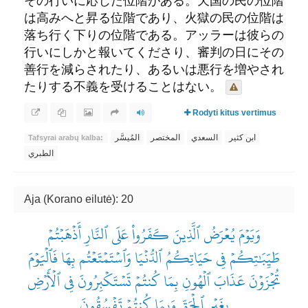
その行いに応じた位階がある。天国の民の位階
は高みへと昇る位階であり、火獄の民の位階は
落ち行く下りの位階である。アッラーは彼らの
行いにしかと報いてくださり、審判の日にその
善行を減らされたり、あるいは悪行を増やされ
たりする不義を受けることはない。
Rodyti kitus vertimus
ابن كثير
السعدي
المختصر
المُيسَّر
Tafsyrai arabų kalba:
الطبري
Aja (Korano eilutė): 20
وَيَوۡمَ يُعۡرَضُ ٱلَّذِينَ كَفَرُواْ عَلَى ٱلنَّارِ أَذۡهَبۡتُمۡ
طَيِّبَٰتِكُمۡ فِي حَيَاتِكُمُ ٱلدُّنۡيَا وَٱسۡتَمۡتَعۡتُم بِهَا فَٱلۡيَوۡمَ
تُجۡزَوۡنَ عَذَابَ ٱلۡهُونِ بِمَا كُنتُمۡ تَسۡتَكۡبِرُونَ فِي ٱلۡأَرۡضِ
بِغَيۡرِ ٱلۡحَقِّ وَبِمَا كُنتُمۡ تَفۡسُقُونَ