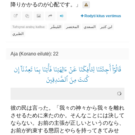
降りかかるのが心配です。」
Rodyti kitus vertimus
ابن كثير
السعدي
المختصر
المُيسَّر
Tafsyrai arabų kalba:
الطبري
Aja (Korano eilutė): 22
قَالُوٓاْ أَجِئۡتَنَا لِتَأۡفِكَنَا عَنۡ ءَالِهَتِنَا فَأۡتِنَا بِمَا تَعِدُنَآ إِن
كُنتَ مِنَ ٱلصَّٰدِقِينَ
彼の民は言った。「我々の神々から我々を離れ
させるために来たのか。そんなことには決して
ならない。お前の主張が正しいというのなら、
お前が約束する懲罰とやらを持ってきてみせ