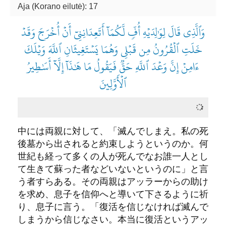
Aja (Korano eilutė): 17
وَٱلَّذِي قَالَ لِوَٰلِدَيۡهِ أُفّٖ لَّكُمَآ أَتَعِدَانِنِيٓ أَنۡ أُخۡرَجَ وَقَدۡ
خَلَتِ ٱلۡقُرُونُ مِن قَبۡلِي وَهُمَا يَسۡتَغِيثَانِ ٱللَّهَ وَيۡلَكَ
ءَامِنۡ إِنَّ وَعۡدَ ٱللَّهِ حَقّٞ فَيَقُولُ مَا هَٰذَآ إِلَّآ أَسَٰطِيرُ
ٱلۡأَوَّلِينَ
中には両親に対して、「滅んでしまえ。私の死
後墓から出されると約束しようというのか。何
世紀も経って多くの人が死んでなお誰一人とし
て生きて蘇った者などいないというのに」と言
う者すらある。その両親はアッラーからの助け
を求め、息子を信仰へと導いて下さるように祈
り、息子に言う。「復活を信じなければ滅んで
しまうから信じなさい。本当に復活というアッ