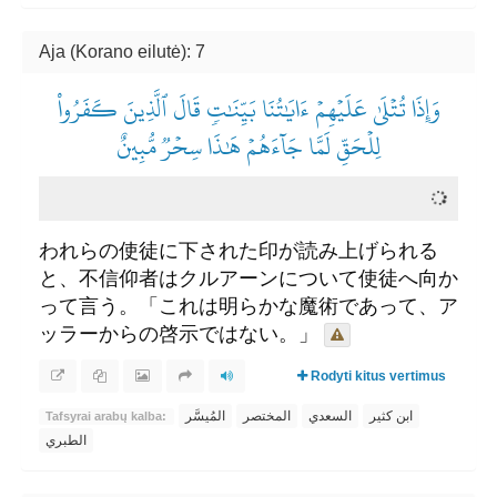
Aja (Korano eilutė): 7
وَإِذَا تُتۡلَىٰ عَلَيۡهِمۡ ءَايَٰتُنَا بَيِّنَٰتٖ قَالَ ٱلَّذِينَ كَفَرُواْ
لِلۡحَقِّ لَمَّا جَآءَهُمۡ هَٰذَا سِحۡرٞ مُّبِينٌ
われらの使徒に下された印が読み上げられる
と、不信仰者はクルアーンについて使徒へ向か
って言う。「これは明らかな魔術であって、ア
ッラーからの啓示ではない。」
Rodyti kitus vertimus
ابن كثير
السعدي
المختصر
المُيسَّر
Tafsyrai arabų kalba:
الطبري