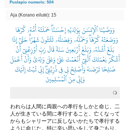
Puslapio numeris: 504
Aja (Korano eilutė): 15
وَوَصَّيۡنَا ٱلۡإِنسَٰنَ بِوَٰلِدَيۡهِ إِحۡسَٰنًاۖ حَمَلَتۡهُ أُمُّهُۥ كُرۡهٗا
وَوَضَعَتۡهُ كُرۡهٗاۖ وَحَمۡلُهُۥ وَفِصَٰلُهُۥ ثَلَٰثُونَ شَهۡرًاۚ حَتَّىٰٓ إِذَا
بَلَغَ أَشُدَّهُۥ وَبَلَغَ أَرۡبَعِينَ سَنَةٗ قَالَ رَبِّ أَوۡزِعۡنِيٓ أَنۡ
أَشۡكُرَ نِعۡمَتَكَ ٱلَّتِيٓ أَنۡعَمۡتَ عَلَيَّ وَعَلَىٰ وَٰلِدَيَّ وَأَنۡ أَعۡمَلَ
صَٰلِحٗا تَرۡضَىٰهُ وَأَصۡلِحۡ لِي فِي ذُرِّيَّتِيٓۖ إِنِّي تُبۡتُ إِلَيۡكَ
وَإِنِّي مِنَ ٱلۡمُسۡلِمِينَ
われらは人間に両親への孝行をしかと命じ、二
人が生きている間に孝行すること、亡くなって
からもシャリーアに反しないかたちで孝行する
ように命じた。特に辛い思いをして身ごもり、