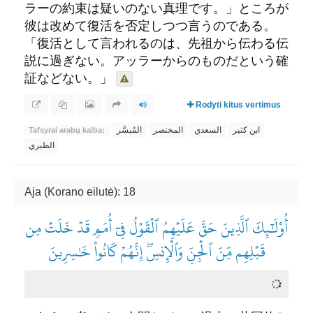
ラーの約束は疑いのない真理です。」ところが
彼は改めて復活を否定しつつ言うのである。
「復活として言われるのは、先祖から伝わる伝
説に過ぎない。アッラーからのものだという確
証などない。」
Rodyti kitus vertimus
ابن كثير
السعدي
المختصر
المُيسَّر
Tafsyrai arabų kalba:
الطبري
Aja (Korano eilutė): 18
أُوْلَٰٓئِكَ ٱلَّذِينَ حَقَّ عَلَيۡهِمُ ٱلۡقَوۡلُ فِيٓ أُمَمٖ قَدۡ خَلَتۡ مِن
قَبۡلِهِم مِّنَ ٱلۡجِنِّ وَٱلۡإِنسِۖ إِنَّهُمۡ كَانُواْ خَٰسِرِينَ