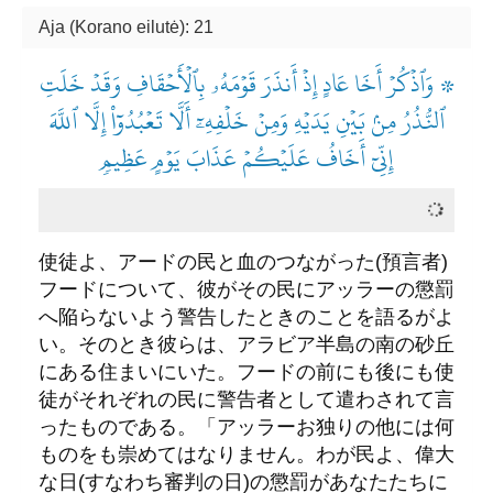
Aja (Korano eilutė): 21
۞ وَٱذۡكُرۡ أَخَا عَادٍ إِذۡ أَنذَرَ قَوۡمَهُۥ بِٱلۡأَحۡقَافِ وَقَدۡ خَلَتِ
ٱلنُّذُرُ مِنۢ بَيۡنِ يَدَيۡهِ وَمِنۡ خَلۡفِهِۦٓ أَلَّا تَعۡبُدُوٓاْ إِلَّا ٱللَّهَ
إِنِّيٓ أَخَافُ عَلَيۡكُمۡ عَذَابَ يَوۡمٍ عَظِيمٖ
使徒よ、アードの民と血のつながった(預言者)
フードについて、彼がその民にアッラーの懲罰
へ陥らないよう警告したときのことを語るがよ
い。そのとき彼らは、アラビア半島の南の砂丘
にある住まいにいた。フードの前にも後にも使
徒がそれぞれの民に警告者として遣わされて言
ったものである。「アッラーお独りの他には何
ものをも崇めてはなりません。わが民よ、偉大
な日(すなわち審判の日)の懲罰があなたたちに