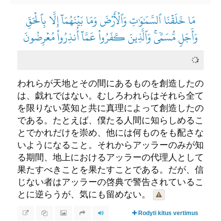
مَا خَلَقۡنَا ٱلسَّمَٰوَٰتِ وَٱلۡأَرۡضَ وَمَا بَيۡنَهُمَآ إِلَّا بِٱلۡحَقِّ
وَأَجَلٖ مُّسَمّٗىۚ وَٱلَّذِينَ كَفَرُواْ عَمَّآ أُنذِرُواْ مُعۡرِضُونَ
われらが天地とその間にあるものを創造したの
は、戯れではない。むしろわれらはそれら全て
を限りない英知と共に真理によって創造したの
である。たとえば、僕たる人間に知らしめるこ
とでかれだけを崇め、他には何ものをも配さな
いようになること。それからアッラーのみが知
る期間、地上におけるアッラーの代理人として
果たすべきことを果たすことである。だが、信
じない者はアッラーの啓典で警告されているこ
とに逆らうが、気にも留めない。
Rodyti kitus vertimus