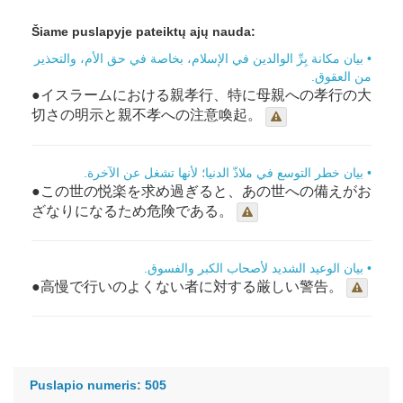
Šiame puslapyje pateiktų ajų nauda:
• بيان مكانة بِرِّ الوالدين في الإسلام، بخاصة في حق الأم، والتحذير
من العقوق.
●イスラームにおける親孝行、特に母親への孝行の大
切さの明示と親不孝への注意喚起。
• بيان خطر التوسع في ملاذّ الدنيا؛ لأنها تشغل عن الآخرة.
●この世の悦楽を求め過ぎると、あの世への備えがお
ざなりになるため危険である。
• بيان الوعيد الشديد لأصحاب الكبر والفسوق.
●高慢で行いのよくない者に対する厳しい警告。
Puslapio numeris: 505