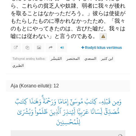
ら、これらの貧乏人や奴隷、弱者に我々が後れ
を取ることはなかっただろう。」彼らは使徒が
もたらしたものに導かれなかったため、「我々
のもとにやってきたのは、古びた嘘だ。我々は
嘘には従わない」と言うのである。
Rodyti kitus vertimus
ابن كثير
السعدي
المختصر
المُيسَّر
Tafsyrai arabų kalba:
الطبري
Aja (Korano eilutė): 12
وَمِن قَبۡلِهِۦ كِتَٰبُ مُوسَىٰٓ إِمَامٗا وَرَحۡمَةٗۚ وَهَٰذَا كِتَٰبٞ
مُّصَدِّقٞ لِّسَانًا عَرَبِيّٗا لِّيُنذِرَ ٱلَّذِينَ ظَلَمُواْ وَبُشۡرَىٰ
لِلۡمُحۡسِنِينَ