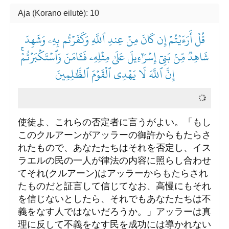
Aja (Korano eilutė): 10
قُلۡ أَرَءَيۡتُمۡ إِن كَانَ مِنۡ عِندِ ٱللَّهِ وَكَفَرۡتُم بِهِۦ وَشَهِدَ
شَاهِدٞ مِّنۢ بَنِيٓ إِسۡرَٰٓءِيلَ عَلَىٰ مِثۡلِهِۦ فَـَٔامَنَ وَٱسۡتَكۡبَرۡتُمۡۚ
إِنَّ ٱللَّهَ لَا يَهۡدِي ٱلۡقَوۡمَ ٱلظَّٰلِمِينَ
使徒よ、これらの否定者に言うがよい。「もし
このクルアーンがアッラーの御許からもたらさ
れたもので、あなたたちはそれを否定し、イス
ラエルの民の一人が律法の内容に照らし合わせ
てそれ(クルアーン)はアッラーからもたらされ
たものだと証言して信じてなお、高慢にもそれ
を信じないとしたら、それでもあなたたちは不
義をなす人ではないだろうか。」アッラーは真
理に反して不義をなす民を成功には導かれない