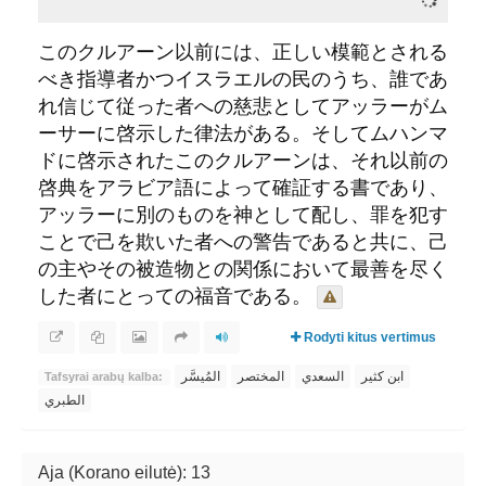
このクルアーン以前には、正しい模範とされる
べき指導者かつイスラエルの民のうち、誰であ
れ信じて従った者への慈悲としてアッラーがム
ーサーに啓示した律法がある。そしてムハンマ
ドに啓示されたこのクルアーンは、それ以前の
啓典をアラビア語によって確証する書であり、
アッラーに別のものを神として配し、罪を犯す
ことで己を欺いた者への警告であると共に、己
の主やその被造物との関係において最善を尽く
した者にとっての福音である。
Rodyti kitus vertimus
ابن كثير
السعدي
المختصر
المُيسَّر
Tafsyrai arabų kalba:
الطبري
Aja (Korano eilutė): 13