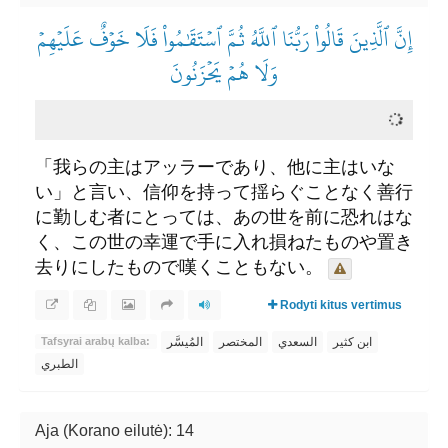
إِنَّ ٱلَّذِينَ قَالُواْ رَبُّنَا ٱللَّهُ ثُمَّ ٱسۡتَقَٰمُواْ فَلَا خَوۡفٌ عَلَيۡهِمۡ
وَلَا هُمۡ يَحۡزَنُونَ
「我らの主はアッラーであり、他に主はいな
い」と言い、信仰を持って揺らぐことなく善行
に勤しむ者にとっては、あの世を前に恐れはな
く、この世の幸運で手に入れ損ねたものや置き
去りにしたもので嘆くこともない。
Rodyti kitus vertimus
ابن كثير
السعدي
المختصر
المُيسَّر
Tafsyrai arabų kalba:
الطبري
Aja (Korano eilutė): 14