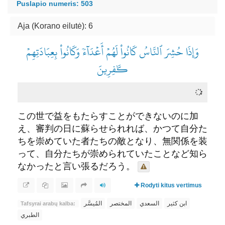
Puslapio numeris: 503
Aja (Korano eilutė): 6
وَإِذَا حُشِرَ ٱلنَّاسُ كَانُواْ لَهُمۡ أَعۡدَآءٗ وَكَانُواْ بِعِبَادَتِهِمۡ
كَٰفِرِينَ
この世で益をもたらすことができないのに加
え、審判の日に蘇らせられれば、かつて自分た
ちを崇めていた者たちの敵となり、無関係を装
って、自分たちが崇められていたことなど知ら
なかったと言い張るだろう。
Rodyti kitus vertimus
ابن كثير
السعدي
المختصر
المُيسَّر
Tafsyrai arabų kalba:
الطبري