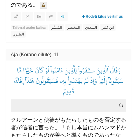
のである。
Rodyti kitus vertimus
ابن كثير
السعدي
المختصر
المُيسَّر
Tafsyrai arabų kalba:
الطبري
Aja (Korano eilutė): 11
وَقَالَ ٱلَّذِينَ كَفَرُواْ لِلَّذِينَ ءَامَنُواْ لَوۡ كَانَ خَيۡرٗا مَّا
سَبَقُونَآ إِلَيۡهِۚ وَإِذۡ لَمۡ يَهۡتَدُواْ بِهِۦ فَسَيَقُولُونَ هَٰذَآ إِفۡكٞ
قَدِيمٞ
クルアーンと使徒がもたらしたものを否定する
者が信者に言った。「もし本当にムハンマドが
もたらしたものが善へと導くものであったな