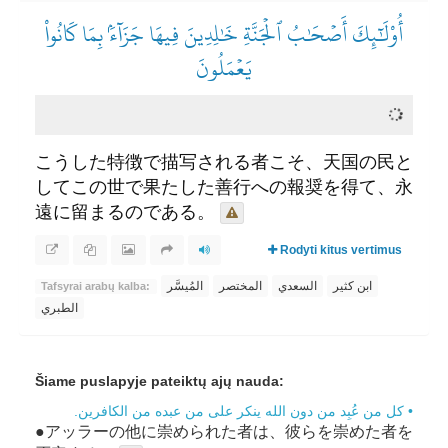
أُوْلَٰٓئِكَ أَصۡحَٰبُ ٱلۡجَنَّةِ خَٰلِدِينَ فِيهَا جَزَآءَۢ بِمَا كَانُواْ
يَعۡمَلُونَ
こうした特徴で描写される者こそ、天国の民と
してこの世で果たした善行への報奨を得て、永
遠に留まるのである。
Rodyti kitus vertimus
ابن كثير
السعدي
المختصر
المُيسَّر
Tafsyrai arabų kalba:
الطبري
Šiame puslapyje pateiktų ajų nauda:
• كل من عُبِد من دون الله ينكر على من عبده من الكافرين.
●アッラーの他に崇められた者は、彼らを崇めた者を