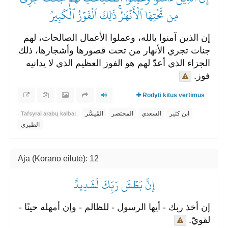
مِن تَحۡتِهَا ٱلۡأَنۡهَٰرُۚ ذَٰلِكَ ٱلۡفَوۡزُ ٱلۡكَبِيرُ
إن الذين آمنوا بالله، وعملوا الأعمال الصالحات، لهم
جنات تجري الأنهار من تحت قصورها وأشجارها، ذلك
الجزاء الذي أعدّ لهم هو الفوز العظيم الذي لا يدانيه
فوز.
Rodyti kitus vertimus
ابن كثير
السعدي
المختصر
المُيسَّر
Tafsyrai arabų kalba:
الطبري
Aja (Korano eilutė): 12
إِنَّ بَطۡشَ رَبِّكَ لَشَدِيدٌ
إن أخذ ربك - أيها الرسول - للظالم - وإن أمهله حينًا -
لقويّ.