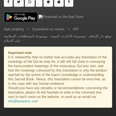
Apie projektą
•
Susisiekite su mumis
•
API
موقع دار الإسلام
-
موسوعة الأحاديث النبوية
-
موسوعة المصطلحات الإسلامية
-
بيان الإسلام
Important note
It is noteworthy that no matter how accurate any translation of the
meanings of the Qur’an may be, it will still fall short in conveying
the transcendent meanings of the miraculous Qur’anic text, and
that the meanings conveyed by this translation is only the product
reached by the extent of the team’s knowledge in understanding
this Sacred Book. Hence, this translation cannot be error-free, as
is the case with any human endeavor.
Should you have any remarks or recommendations concerning the
translation, please do not hesitate to write in the comment box
next to each verse on the website, or send us an email via:
info@quranenc.com