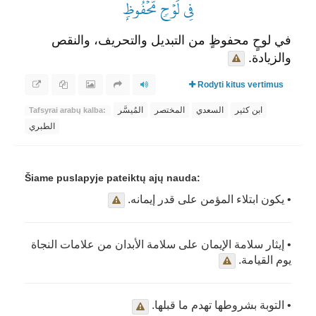
فِي لَوۡحٖ مَّحۡفُوظِۭ
في لوحٍ محفوظٍ من التبديل والتحريف، والنقص
والزيادة.
Rodyti kitus vertimus
ابن كثير
السعدي
المختصر
المُيسَّر
Tafsyrai arabų kalba:
الطبري
Šiame puslapyje pateiktų ajų nauda:
• يكون ابتلاء المؤمن على قدر إيمانه.
• إيثار سلامة الإيمان على سلامة الأبدان من علامات النجاة
يوم القيامة.
• التوبة بشروطها تهدم ما قبلها.