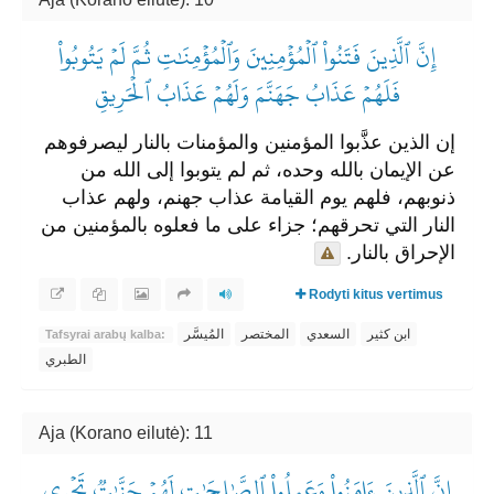
إِنَّ ٱلَّذِينَ فَتَنُواْ ٱلۡمُؤۡمِنِينَ وَٱلۡمُؤۡمِنَٰتِ ثُمَّ لَمۡ يَتُوبُواْ
فَلَهُمۡ عَذَابُ جَهَنَّمَ وَلَهُمۡ عَذَابُ ٱلۡحَرِيقِ
إن الذين عذَّبوا المؤمنين والمؤمنات بالنار ليصرفوهم
عن الإيمان بالله وحده، ثم لم يتوبوا إلى الله من
ذنوبهم، فلهم يوم القيامة عذاب جهنم، ولهم عذاب
النار التي تحرقهم؛ جزاء على ما فعلوه بالمؤمنين من
الإحراق بالنار.
Rodyti kitus vertimus
ابن كثير
السعدي
المختصر
المُيسَّر
Tafsyrai arabų kalba:
الطبري
Aja (Korano eilutė): 11
إِنَّ ٱلَّذِينَ ءَامَنُواْ وَعَمِلُواْ ٱلصَّٰلِحَٰتِ لَهُمۡ جَنَّٰتٞ تَجۡرِي