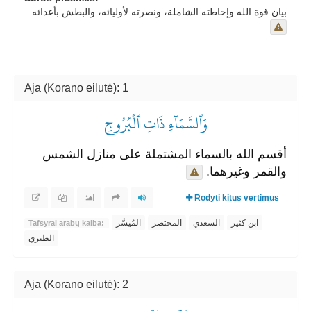
بيان قوة الله وإحاطته الشاملة، ونصرته لأوليائه، والبطش بأعدائه.
Aja (Korano eilutė): 1
وَٱلسَّمَآءِ ذَاتِ ٱلۡبُرُوجِ
أقسم الله بالسماء المشتملة على منازل الشمس
والقمر وغيرهما.
Rodyti kitus vertimus
ابن كثير
السعدي
المختصر
المُيسَّر
Tafsyrai arabų kalba:
الطبري
Aja (Korano eilutė): 2