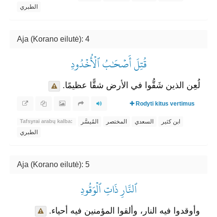
الطبري
Aja (Korano eilutė): 4
قُتِلَ أَصۡحَٰبُ ٱلۡأُخۡدُودِ
لُعِن الذين شَقُّوا في الأرض شقًّا عظيمًا.
Rodyti kitus vertimus
ابن كثير
السعدي
المختصر
المُيسَّر
Tafsyrai arabų kalba:
الطبري
Aja (Korano eilutė): 5
ٱلنَّارِ ذَاتِ ٱلۡوَقُودِ
وأوقدوا فيه النار، وألقوا المؤمنين فيه أحياء.