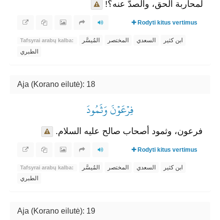
لمحاربة الحق، والصدّ عنه؟!
Rodyti kitus vertimus
ابن كثير
السعدي
المختصر
المُيسَّر
Tafsyrai arabų kalba:
الطبري
Aja (Korano eilutė): 18
فِرۡعَوۡنَ وَثَمُودَ
فرعون، وثمود أصحاب صالح عليه السلام.
Rodyti kitus vertimus
ابن كثير
السعدي
المختصر
المُيسَّر
Tafsyrai arabų kalba:
الطبري
Aja (Korano eilutė): 19