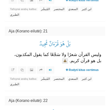
Rodyti kitus vertimus
ابن كثير
السعدي
المختصر
المُيسَّر
Tafsyrai arabų kalba:
الطبري
Aja (Korano eilutė): 21
بَلۡ هُوَ قُرۡءَانٞ مَّجِيدٞ
وليس القرآن شعرًا ولا سَجْعًا كما يقول المكذبون،
بل هو قرآن كريم.
Rodyti kitus vertimus
ابن كثير
السعدي
المختصر
المُيسَّر
Tafsyrai arabų kalba:
الطبري
Aja (Korano eilutė): 22