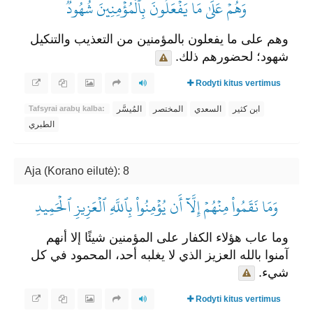
وَهُمۡ عَلَىٰ مَا يَفۡعَلُونَ بِٱلۡمُؤۡمِنِينَ شُهُودٞ
وهم على ما يفعلون بالمؤمنين من التعذيب والتنكيل
شهود؛ لحضورهم ذلك.
Rodyti kitus vertimus
ابن كثير
السعدي
المختصر
المُيسَّر
Tafsyrai arabų kalba:
الطبري
Aja (Korano eilutė): 8
وَمَا نَقَمُواْ مِنۡهُمۡ إِلَّآ أَن يُؤۡمِنُواْ بِٱللَّهِ ٱلۡعَزِيزِ ٱلۡحَمِيدِ
وما عاب هؤلاء الكفار على المؤمنين شيئًا إلا أنهم
آمنوا بالله العزيز الذي لا يغلبه أحد، المحمود في كل
شيء.
Rodyti kitus vertimus