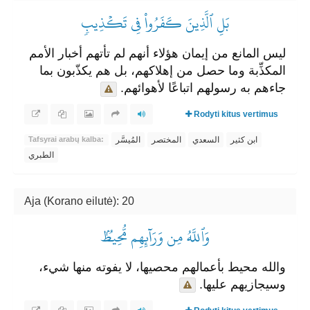
بَلِ ٱلَّذِينَ كَفَرُواْ فِي تَكۡذِيبٖ
ليس المانع من إيمان هؤلاء أنهم لم تأتهم أخبار الأمم
المكذِّبة وما حصل من إهلاكهم، بل هم يكذّبون بما
جاءهم به رسولهم اتباعًا لأهوائهم.
Rodyti kitus vertimus
ابن كثير
السعدي
المختصر
المُيسَّر
Tafsyrai arabų kalba:
الطبري
Aja (Korano eilutė): 20
وَٱللَّهُ مِن وَرَآئِهِم مُّحِيطُۢ
والله محيط بأعمالهم محصيها، لا يفوته منها شيء،
وسيجازيهم عليها.