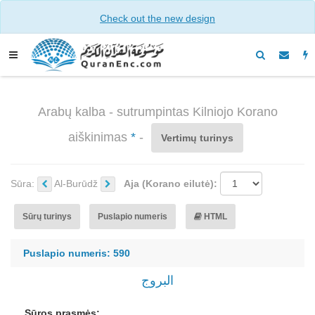
Check out the new design
Arabų kalba - sutrumpintas Kilniojo Korano
aiškinimas
*
-
Vertimų turinys
Sūra:
Al-Burūdž
Aja (Korano eilutė):
Sūrų turinys
Puslapio numeris
HTML
Puslapio numeris: 590
البروج
Sūros prasmės: