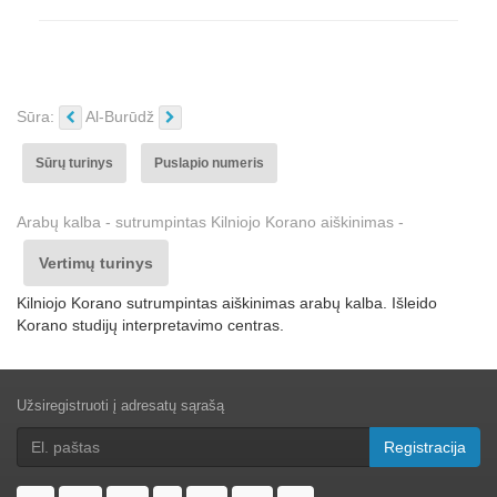
Sūra:
Al-Burūdž
Sūrų turinys
Puslapio numeris
Arabų kalba - sutrumpintas Kilniojo Korano aiškinimas -
Vertimų turinys
Kilniojo Korano sutrumpintas aiškinimas arabų kalba. Išleido
Korano studijų interpretavimo centras.
Užsiregistruoti į adresatų sąrašą
Registracija