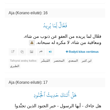
Aja (Korano eilutė): 16
فَعَّالٞ لِّمَا يُرِيدُ
فعّال لما يريده من العفوِ عن ذنوب من شاء،
ومعاقبة من شاء، لا مكره له سبحانه.
Rodyti kitus vertimus
ابن كثير
السعدي
المختصر
المُيسَّر
Tafsyrai arabų kalba:
الطبري
Aja (Korano eilutė): 17
هَلۡ أَتَىٰكَ حَدِيثُ ٱلۡجُنُودِ
هل جاءك - أيها الرسول - خبر الجنود الذين تجنَّدوا