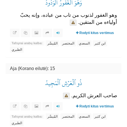
وَهُوَ ٱلۡغَفُورُ ٱلۡوَدُودُ
وهو الغفور لذنوب من تاب من عباده، وإنه يحبّ
أولياءه من المتقين.
Rodyti kitus vertimus
ابن كثير
السعدي
المختصر
المُيسَّر
Tafsyrai arabų kalba:
الطبري
Aja (Korano eilutė): 15
ذُو ٱلۡعَرۡشِ ٱلۡمَجِيدُ
صاحب العرش الكريم.
Rodyti kitus vertimus
ابن كثير
السعدي
المختصر
المُيسَّر
Tafsyrai arabų kalba:
الطبري