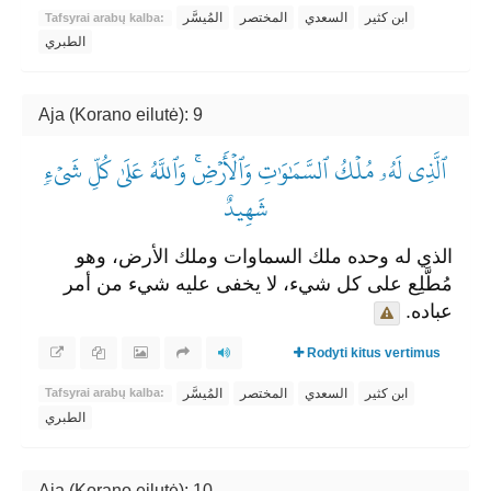
ابن كثير
السعدي
المختصر
المُيسَّر
Tafsyrai arabų kalba:
الطبري
Aja (Korano eilutė): 9
ٱلَّذِي لَهُۥ مُلۡكُ ٱلسَّمَٰوَٰتِ وَٱلۡأَرۡضِۚ وَٱللَّهُ عَلَىٰ كُلِّ شَيۡءٖ
شَهِيدٌ
الذي له وحده ملك السماوات وملك الأرض، وهو
مُطَّلِع على كل شيء، لا يخفى عليه شيء من أمر
عباده.
Rodyti kitus vertimus
ابن كثير
السعدي
المختصر
المُيسَّر
Tafsyrai arabų kalba:
الطبري
Aja (Korano eilutė): 10