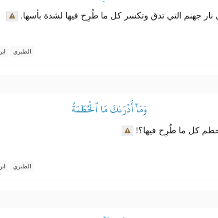
 نار جهنم التي تدق وتكسر كل ما طُرِح فيها لشدة بأسها
الطبري
ابن
وَمَآ أَدۡرَىٰكَ مَا ٱلۡحُطَمَةُ
تحطم كل ما طُرِح فيها؟
الطبري
ابن