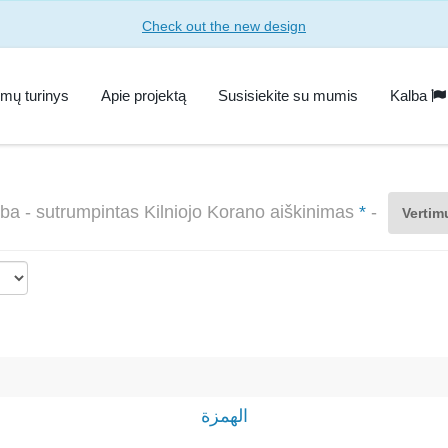
Check out the new design
imų turinys
Apie projektą
Susisiekite su mumis
Kalba
ba - sutrumpintas Kilniojo Korano aiškinimas
*
-
Vertim
الهمزة