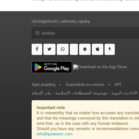
Užsiregistruoti į adresatų sąrašą
Apie projektą
•
Susisiekite su mumis
•
API
بيان الإسلام
-
موسوعة المصطلحات الإسلامية
-
لأحاديث النبوية
Important note
It is noteworthy that no matter how accurate any translati
and that the meanings conveyed by this translation is on
error-free, as is the case with any human endeavor.
Should you have any remarks or recommendations concerni
info@quranenc.com