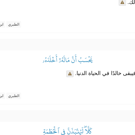
ذلك
الطبري
ابن
يَحۡسَبُ أَنَّ مَالَهُۥٓ أَخۡلَدَهُۥ
قى خالدًا في الحياة الدنيا
الطبري
ابن
كَلَّاۖ لَيُنۢبَذَنَّ فِي ٱلۡحُطَمَةِ