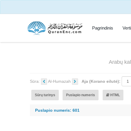
Pagrindinis
Vert
Arabų kal
Sūra:
Al-Humazah
Aja (Korano eilutė):
Sūrų turinys
Puslapio numeris
HTML
Puslapio numeris: 601