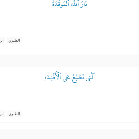
نَارُ ٱللَّهِ ٱلۡمُوقَدَةُ
الطبري
ابن
ٱلَّتِي تَطَّلِعُ عَلَى ٱلۡأَفۡـِٔدَةِ
الطبري
ابن