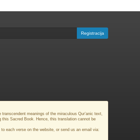
Registracija
the transcendent meanings of the miraculous Qur’anic text,
g this Sacred Book. Hence, this translation cannot be
to each verse on the website, or send us an email via: