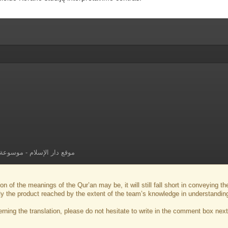
موسوعة ا
-
موقع دار الإسلام
on of the meanings of the Qur’an may be, it will still fall short in conveying 
ly the product reached by the extent of the team’s knowledge in understandin
ng the translation, please do not hesitate to write in the comment box next 