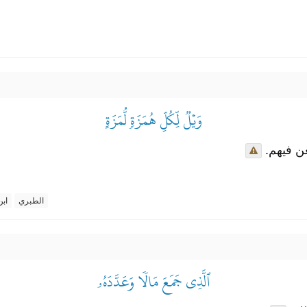
وَيۡلٞ لِّكُلِّ هُمَزَةٖ لُّمَزَةٍ
عن فيهم
الطبري
ابن
ٱلَّذِي جَمَعَ مَالٗا وَعَدَّدَهُۥ