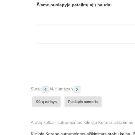
Šiame puslapyje pateiktų ajų nauda:
Sūra:
Al-Humazah
Sūrų turinys
Puslapio numeris
Arabų kalba - sutrumpintas Kilniojo Korano aiškinimas
Kilniojo Korano sutrumpintas aiškinimas arabų kalba. I