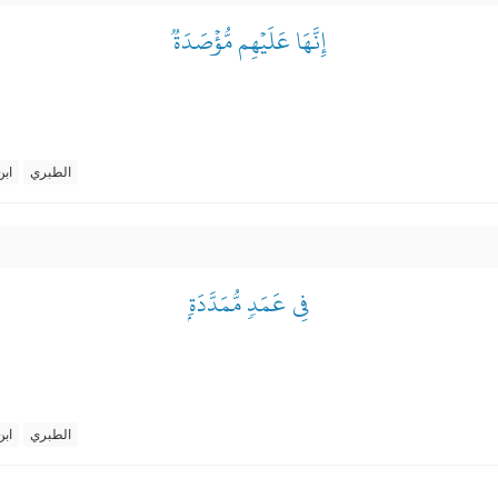
إِنَّهَا عَلَيۡهِم مُّؤۡصَدَةٞ
الطبري
ابن
فِي عَمَدٖ مُّمَدَّدَةِۭ
الطبري
ابن