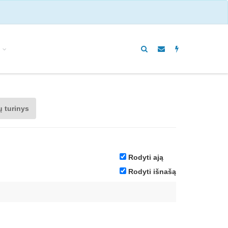
ų turinys
Rodyti ają
Rodyti išnašą