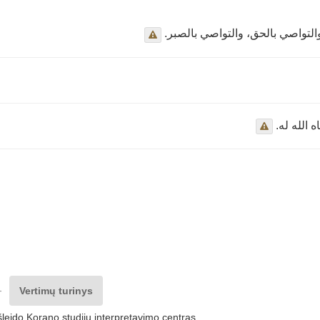
• تواصي بالحق، والتواصي بالصبر
• الله له
 -
Vertimų turinys
šleido Korano studijų interpretavimo centras.