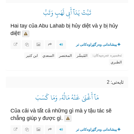
تَبَّتۡ يَدَآ أَبِي لَهَبٖ وَتَبَّ
Hai tay của Abu Lahab bị hủy diệt và y bị hủy
diệt!
پیشاندانی وەرگێڕاوەکانی تر
المُيسَّر
المختصر
السعدي
ابن كثير
تەفسیرە عەرەبیەکان:
الطبري
ئایه‌تی: 2
مَآ أَغۡنَىٰ عَنۡهُ مَالُهُۥ وَمَا كَسَبَ
Của cải và tất cả những gì mà y tậu tác sẽ
chẳng giúp y được gì.
پیشاندانی وەرگێڕاوەکانی تر