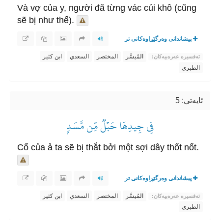
Và vợ của y, người đã từng vác củi khô (cũng
sẽ bị như thế).
پیشاندانی وەرگێڕاوەکانی تر
المُيسَّر
المختصر
السعدي
ابن كثير
تەفسیرە عەرەبیەکان:
الطبري
ئایه‌تی: 5
فِي جِيدِهَا حَبۡلٞ مِّن مَّسَدِۭ
Cổ của ả ta sẽ bị thắt bởi một sợi dây thốt nốt.
پیشاندانی وەرگێڕاوەکانی تر
المُيسَّر
المختصر
السعدي
ابن كثير
تەفسیرە عەرەبیەکان:
الطبري