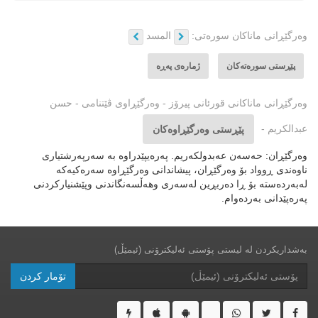
وه‌رگێڕانی ماناكان سوره‌تی:
المسد
پێڕستی سوره‌ته‌كان
ژمارەی پەڕە
وه‌رگێڕانی ماناكانی قورئانی پیرۆز - وەرگێڕاوی ڤێتنامی - حسن
عبدالکریم -
پێڕستی وه‌رگێڕاوه‌كان
وەرگێڕان: حەسەن عەبدولکەریم. پەرەیپێدراوە بە سەرپەرشتیاری
ناوەندی ڕوواد بۆ وەرگێڕان، پیشاندانی وەرگێڕاوە سەرەکیەکە
لەبەردەستە بۆ ڕا دەربڕین لەسەری وهەڵسەنگاندنی وپێشنیارکردنی
پەرەپێدانی بەردەوام.
بەشداریکردن لە لیستی پۆستی ئەلیکترۆنی (ئیمێڵ)
تۆمار کردن