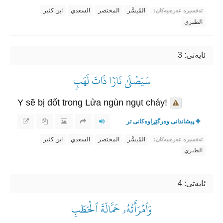
المُيسَّر
المختصر
السعدي
ابن كثير
تەفسیرە عەرەبیەکان:
الطبري
ئایه‌تی: 3
سَيَصۡلَىٰ نَارٗا ذَاتَ لَهَبٖ
Y sẽ bị đốt trong Lửa ngùn ngụt cháy!
پیشاندانی وەرگێڕاوەکانی تر
المُيسَّر
المختصر
السعدي
ابن كثير
تەفسیرە عەرەبیەکان:
الطبري
ئایه‌تی: 4
وَٱمۡرَأَتُهُۥ حَمَّالَةَ ٱلۡحَطَبِ