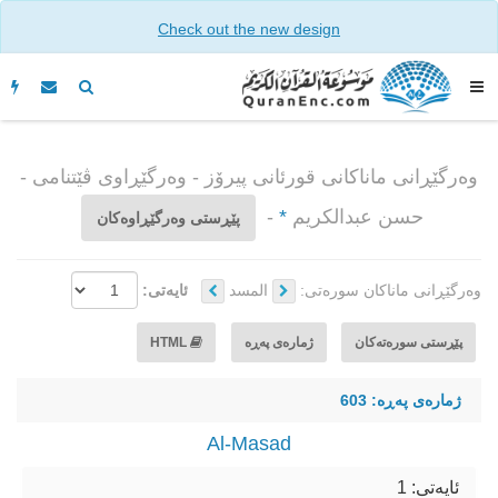
Check out the new design
وه‌رگێڕانی ماناكانی قورئانی پیرۆز - وەرگێڕاوی ڤێتنامی -
حسن عبدالکریم
*
-
پێڕستی وه‌رگێڕاوه‌كان
وه‌رگێڕانی ماناكان سوره‌تی:
المسد
ئایه‌تی:
پێڕستی سوره‌ته‌كان
ژمارەی پەڕە
HTML
ژمارەی پەڕە: 603
Al-Masad
ئایه‌تی: 1