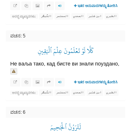
ಇತರ ಅನುವಾದಗಳನ್ನು ತೋರಿಸಿ
الطبري
ابن كثير
السعدي
المختصر
المُيسَّر
ಅರಬ್ಬಿ ವ್ಯಾಖ್ಯಾನಗಳು:
ವಚನ: 5
كَلَّا لَوۡ تَعۡلَمُونَ عِلۡمَ ٱلۡيَقِينِ
Не ваља тако, кад бисте ви знали поуздано,
ಇತರ ಅನುವಾದಗಳನ್ನು ತೋರಿಸಿ
الطبري
ابن كثير
السعدي
المختصر
المُيسَّر
ಅರಬ್ಬಿ ವ್ಯಾಖ್ಯಾನಗಳು:
ವಚನ: 6
لَتَرَوُنَّ ٱلۡجَحِيمَ