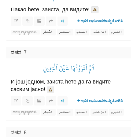
Пакао ћете, заиста, да видите!
ಇತರ ಅನುವಾದಗಳನ್ನು ತೋರಿಸಿ
الطبري
ابن كثير
السعدي
المختصر
المُيسَّر
ಅರಬ್ಬಿ ವ್ಯಾಖ್ಯಾನಗಳು:
ವಚನ: 7
ثُمَّ لَتَرَوُنَّهَا عَيۡنَ ٱلۡيَقِينِ
И још једном, заиста ћете да га видите
сасвим јасно!
ಇತರ ಅನುವಾದಗಳನ್ನು ತೋರಿಸಿ
الطبري
ابن كثير
السعدي
المختصر
المُيسَّر
ಅರಬ್ಬಿ ವ್ಯಾಖ್ಯಾನಗಳು:
ವಚನ: 8