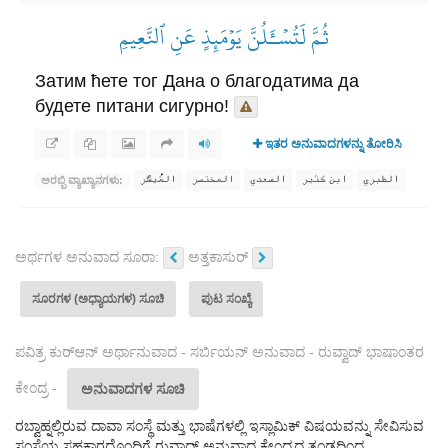
ثُمَّ لَتُسۡـَٔلُنَّ يَوۡمَئِذٍ عَنِ ٱلنَّعِيمِ
Затим ћете тог Дана о благодатима да
будете питани сигурно!
ಇತರ ಅನುವಾದಗಳನ್ನು ತೋರಿಸಿ
الطبري
ابن كثير
السعدي
المختصر
المُيسَّر
ಅರಬ್ಬಿ ವ್ಯಾಖ್ಯಾನಗಳು:
ಅರ್ಥಗಳ ಅನುವಾದ ಸೂರಾ:
ಅತ್ತಕಾಸುರ್
ಸೂರಗಳ (ಅಧ್ಯಾಯಗಳ) ಸೂಚಿ
ಪುಟ ಸಂಖ್ಯೆ
ಪವಿತ್ರ ಕುರ್‌ಆನ್ ಅರ್ಥಾನುವಾದ - ಸರ್ಬಿಯನ್ ಅನುವಾದ - ರುವ್ವಾದ್ ಭಾಷಾಂತರ
ಕೇಂದ್ರ -
ಅನುವಾದಗಳ ಸೂಚಿ
ರಬ್ವಾಹ್ನಲ್ಲಿರುವ ದಾವಾ ಸಂಸ್ಥೆ ಮತ್ತು ಭಾಷೆಗಳಲ್ಲಿ ಇಸ್ಲಾಮಿಕ್ ವಿಷಯವನ್ನು ಸೇವಿಸುವ
ಸಂಸ್ಥೆಯ ಸಹಕಾರದೊಂದಿಗೆ ರುವ್ವಾದ್ ಅನುವಾದ ಕೇಂದ್ರದ ತಂಡದಿಂದ