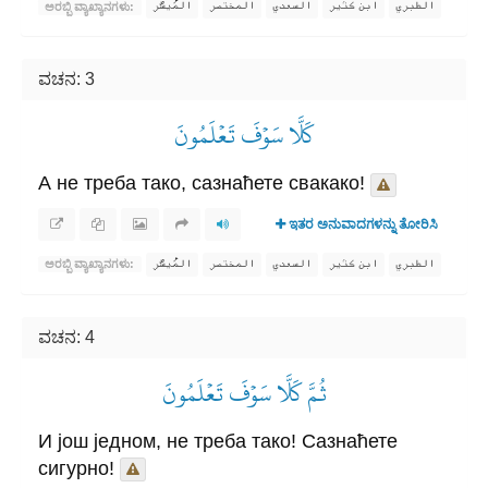
الطبري
ابن كثير
السعدي
المختصر
المُيسَّر
ಅರಬ್ಬಿ ವ್ಯಾಖ್ಯಾನಗಳು:
ವಚನ: 3
كَلَّا سَوۡفَ تَعۡلَمُونَ
А не треба тако, сазнаћете свакако!
ಇತರ ಅನುವಾದಗಳನ್ನು ತೋರಿಸಿ
الطبري
ابن كثير
السعدي
المختصر
المُيسَّر
ಅರಬ್ಬಿ ವ್ಯಾಖ್ಯಾನಗಳು:
ವಚನ: 4
ثُمَّ كَلَّا سَوۡفَ تَعۡلَمُونَ
И још једном, не треба тако! Сазнаћете
сигурно!