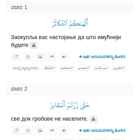
ವಚನ: 1
أَلۡهَىٰكُمُ ٱلتَّكَاثُرُ
Заокупља вас настојање да што имућнији
будете
ಇತರ ಅನುವಾದಗಳನ್ನು ತೋರಿಸಿ
الطبري
ابن كثير
السعدي
المختصر
المُيسَّر
ಅರಬ್ಬಿ ವ್ಯಾಖ್ಯಾನಗಳು:
ವಚನ: 2
حَتَّىٰ زُرۡتُمُ ٱلۡمَقَابِرَ
све док гробове не населите.
ಇತರ ಅನುವಾದಗಳನ್ನು ತೋರಿಸಿ