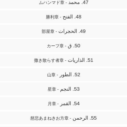
47. محمد
- ムハンマド章
48. الفتح
- 勝利章
49. الحجرات
- 部屋章
50. ق
- カーフ章
51. الذاريات
- 撒き散らす者章
52. الطور
- 山章
53. النجم
- 星章
54. القمر
- 月章
55. الرحمن
- 慈悲あまねきお方章