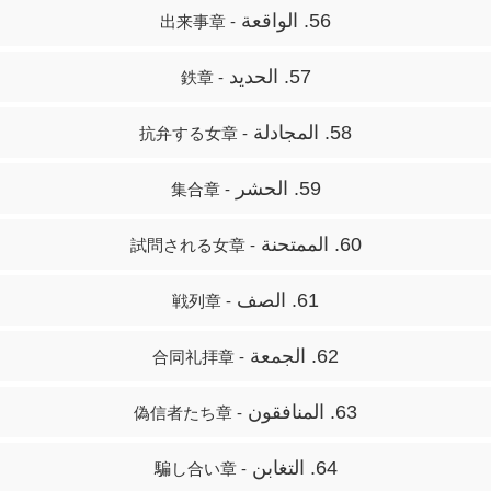
56. الواقعة
- 出来事章
57. الحديد
- 鉄章
58. المجادلة
- 抗弁する女章
59. الحشر
- 集合章
60. الممتحنة
- 試問される女章
61. الصف
- 戦列章
62. الجمعة
- 合同礼拝章
63. المنافقون
- 偽信者たち章
64. التغابن
- 騙し合い章