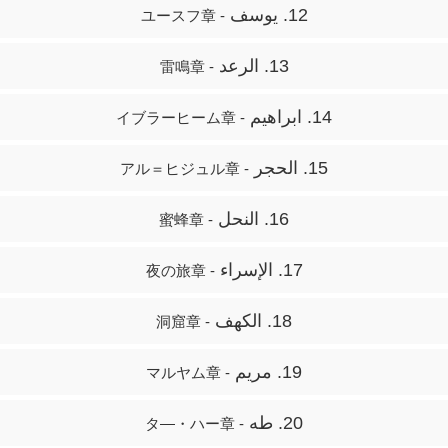
12. يوسف
- ユースフ章
13. الرعد
- 雷鳴章
14. ابراهيم
- イブラーヒーム章
15. الحجر
- アル＝ヒジュル章
16. النحل
- 蜜蜂章
17. الإسراء
- 夜の旅章
18. الكهف
- 洞窟章
19. مريم
- マルヤム章
20. طه
- タ―・ハー章