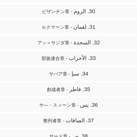
30. الروم
- ビザンチン章
31. لقمان
- ルクマーン章
32. السجدة
- アッ＝サジダ章
33. الأحزاب
- 部族連合章
34. سبإ
- サバア章
35. فاطر
- 創成者章
36. يس
- ヤ―・スィーン章
37. الصافات
- 整列者章
38. ص
- サード章