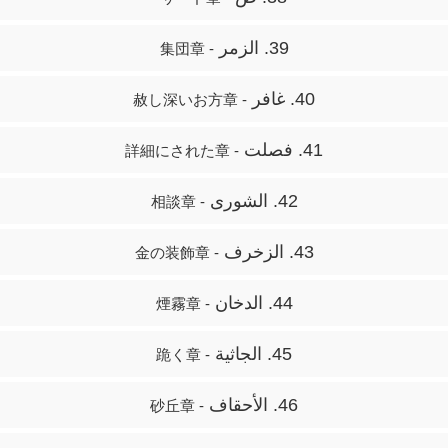
39. الزمر
- 集団章
40. غافر
- 赦し深いお方章
41. فصلت
- 詳細にされた章
42. الشورى
- 相談章
43. الزخرف
- 金の装飾章
44. الدخان
- 煙霧章
45. الجاثية
- 跪く章
46. الأحقاف
- 砂丘章