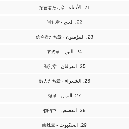
21. الأنبياء
- 預言者たち章
22. الحج
- 巡礼章
23. المؤمنون
- 信仰者たち章
24. النور
- 御光章
25. الفرقان
- 識別章
26. الشعراء
- 詩人たち章
27. النمل
- 蟻章
28. القصص
- 物語章
29. العنكبوت
- 蜘蛛章