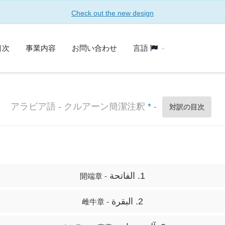
Check out the new design
目次
事業内容
お問い合わせ
言語
アラビア語 - クルアーン簡潔注釈
*
-
対訳の目次
1. الفاتحة
- 開端章
2. البقرة
- 雌牛章