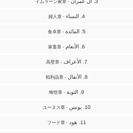
3. آل عمران
- イムラーン家章
4. النساء
- 婦人章
5. المائدة
- 食卓章
6. الأنعام
- 家畜章
7. الأعراف
- 高壁章
8. الأنفال
- 戦利品章
9. التوبة
- 悔悟章
10. يونس
- ユーヌス章
11. هود
- フード章