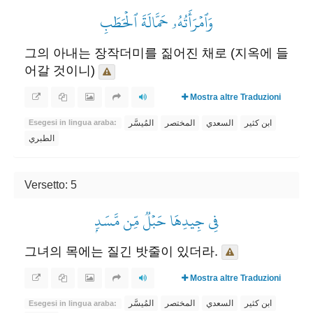
وَٱمۡرَأَتُهُۥ حَمَّالَةَ ٱلۡحَطَبِ
그의 아내는 장작더미를 짊어진 채로 (지옥에 들
어갈 것이니)
Mostra altre Traduzioni
ابن كثير
السعدي
المختصر
المُيسَّر
Esegesi in lingua araba:
الطبري
Versetto: 5
فِي جِيدِهَا حَبۡلٞ مِّن مَّسَدِۭ
그녀의 목에는 질긴 밧줄이 있더라.
Mostra altre Traduzioni
ابن كثير
السعدي
المختصر
المُيسَّر
Esegesi in lingua araba: