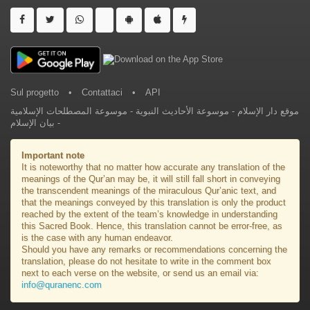
Sul progetto
•
Contattaci
•
API
موسوعة المصطلحات الإسلامية
-
موسوعة الأحاديث النبوية
-
موقع دار الإسلام
بيان الإسلام
-
Important note
It is noteworthy that no matter how accurate any translation of the
meanings of the Qur’an may be, it will still fall short in conveying
the transcendent meanings of the miraculous Qur’anic text, and
that the meanings conveyed by this translation is only the product
reached by the extent of the team’s knowledge in understanding
this Sacred Book. Hence, this translation cannot be error-free, as
is the case with any human endeavor.
Should you have any remarks or recommendations concerning the
translation, please do not hesitate to write in the comment box
next to each verse on the website, or send us an email via:
info@quranenc.com