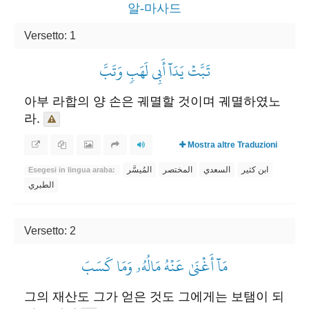
알-마사드
Versetto: 1
تَبَّتۡ يَدَآ أَبِي لَهَبٖ وَتَبَّ
아부 라합의 양 손은 궤멸할 것이며 궤멸하였노
라.
Mostra altre Traduzioni
ابن كثير
السعدي
المختصر
المُيسَّر
Esegesi in lingua araba:
الطبري
Versetto: 2
مَآ أَغۡنَىٰ عَنۡهُ مَالُهُۥ وَمَا كَسَبَ
그의 재산도 그가 얻은 것도 그에게는 보탬이 되