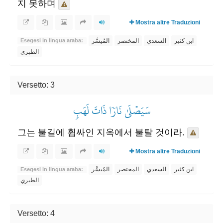
지 못하며
Mostra altre Traduzioni
ابن كثير
السعدي
المختصر
المُيسَّر
Esegesi in lingua araba:
الطبري
Versetto: 3
سَيَصۡلَىٰ نَارٗا ذَاتَ لَهَبٖ
그는 불길에 휩싸인 지옥에서 불탈 것이라.
Mostra altre Traduzioni
ابن كثير
السعدي
المختصر
المُيسَّر
Esegesi in lingua araba:
الطبري
Versetto: 4