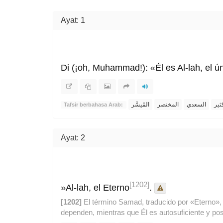
Ayat: 1
Di (¡oh, Muhammad!): «Él es Al-lah, el ú
ثير
السعدي
المختصر
المُيسَّر
Tafsir berbahasa Arab:
Ayat: 2
[1202]
»Al-lah, el Eterno
.
[1202]
El término Samad, traducido por «Eterno», 
dependen, mientras que Él es autosuficiente y pos