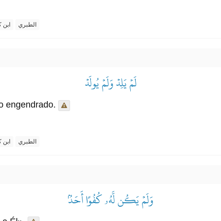
الطبري
ابن ك
لَمۡ يَلِدۡ وَلَمۡ يُولَدۡ
do engendrado.
الطبري
ابن ك
وَلَمۡ يَكُن لَّهُۥ كُفُوًا أَحَدُۢ