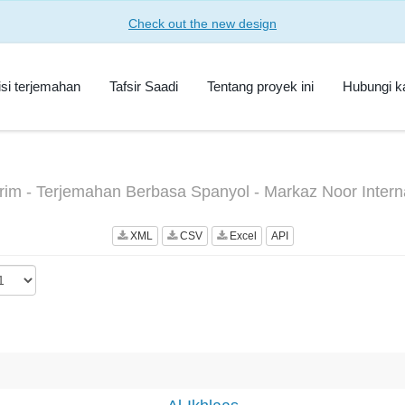
Check out the new design
isi terjemahan
Tafsir Saadi
Tentang proyek ini
Hubungi k
im - Terjemahan Berbasa Spanyol - Markaz Noor Intern
XML
CSV
Excel
API