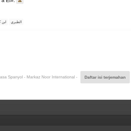
 a Él».
الطبري
ابن ك
sa Spanyol - Markaz Noor International -
Daftar isi terjemahan