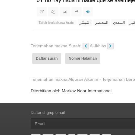
»Y no hay nada ni nadie que se asemeje
ثير
السعدي
المختصر
المُيسَّر
Tafsir berbahasa Arab:
Terjemahan makna Surah:
Al-Ikhlāṣ
Daftar surah
Nomor Halaman
Terjemahan makna Alquran Alkarim - Terjemahan Berba
Diterbitkan oleh Markaz Noor International.
Daftar di grup email