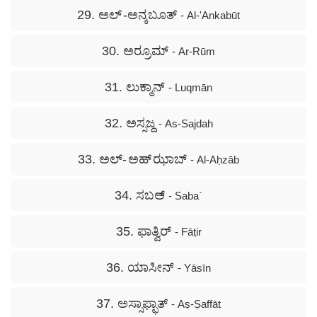
29. ಅಲ್ -ಅನ್ಕಬೂತ್
- Al-'Ankabūt
30. ಅರ್‍ರೂಮ್
- Ar-Rūm
31. ಲುಕ್ಮಾನ್
- Luqmān
32. ಅಸ್ಸಜ್ದ
- As-Sajdah
33. ಅಲ್- ಅಹ್ ಝಾಬ್
- Al-Aḥzāb
34. ಸಬಅ್
- Saba`
35. ಫಾತ್ವಿರ್
- Fāṭir
36. ಯಾಸೀನ್
- Yāsīn
37. ಅಸ್ಸಾಫ್ಫಾತ್
- Aṣ-Ṣaffāt