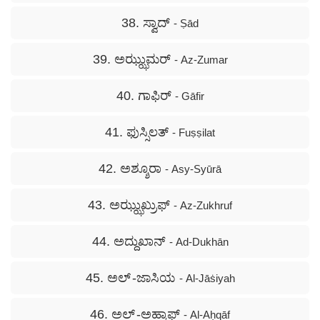
38. ಸ್ವಾದ್
- Ṣād
39. ಅಝ್ಝುಮರ್
- Az-Zumar
40. ಗಾಫಿರ್
- Gāfir
41. ಫುಸ್ಸಿಲತ್
- Fuṣṣilat
42. ಅಶ್ಶೂರಾ
- Asy-Syūrā
43. ಅಝ್ಝುಖ್ರುಫ್
- Az-Zukhruf
44. ಅದ್ದುಖಾನ್
- Ad-Dukhān
45. ಅಲ್ -ಜಾಸಿಯ
- Al-Jāṡiyah
46. ಅಲ್ -ಅಹ್ಕಾಫ್
- Al-Aḥqāf