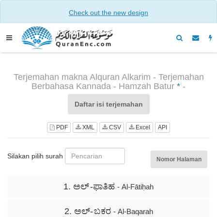
Check out the new design
Terjemahan makna Alquran Alkarim - Terjemahan
Berbahasa Kannada - Hamzah Batur
*
-
Daftar isi terjemahan
PDF
XML
CSV
Excel
API
Silakan pilih surah
Nomor Halaman
1. ಅಲ್ -ಫಾತಿಹ
- Al-Fātiḥah
2. ಅಲ್- ಬಕರ
- Al-Baqarah