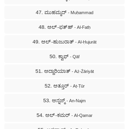
47. ಮುಹಮ್ಮದ್
- Muḥammad
48. ಅಲ್ -ಫತ್ ಹ್
- Al-Fatḥ
49. ಅಲ್ -ಹುಜುರಾತ್
- Al-Ḥujurāt
50. ಕ್ವಾಫ್
- Qāf
51. ಅದ್ದಾರಿಯಾತ್
- Aż-Żāriyāt
52. ಅತ್ತೂರ್
- Aṭ-Ṭūr
53. ಅನ್ನಜ್ಮ್
- An-Najm
54. ಅಲ್ -ಕಮರ್
- Al-Qamar