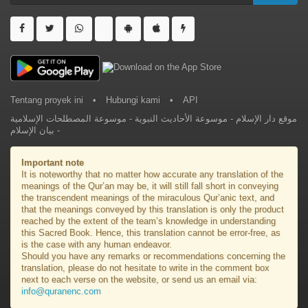
Tentang proyek ini
•
Hubungi kami
•
API
موسوعة المصطلحات الإسلامية
-
موسوعة الأحاديث النبوية
-
موقع دار الإسلام
بيان الإسلام
-
Important note
It is noteworthy that no matter how accurate any translation of the
meanings of the Qur’an may be, it will still fall short in conveying
the transcendent meanings of the miraculous Qur’anic text, and
that the meanings conveyed by this translation is only the product
reached by the extent of the team’s knowledge in understanding
this Sacred Book. Hence, this translation cannot be error-free, as
is the case with any human endeavor.
Should you have any remarks or recommendations concerning the
translation, please do not hesitate to write in the comment box
next to each verse on the website, or send us an email via:
info@quranenc.com