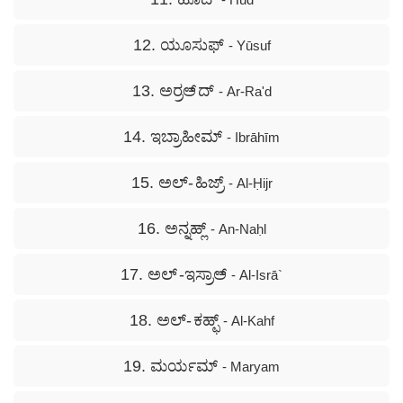
12. ಯೂಸುಫ್
- Yūsuf
13. ಅರ್‍ರಅ್ ದ್
- Ar-Ra'd
14. ಇಬ್ರಾಹೀಮ್
- Ibrāhīm
15. ಅಲ್- ಹಿಜ್ರ್
- Al-Ḥijr
16. ಅನ್ನಹ್ಲ್
- An-Naḥl
17. ಅಲ್ -ಇಸ್ರಾಅ್
- Al-Isrā`
18. ಅಲ್- ಕಹ್ಫ್
- Al-Kahf
19. ಮರ್ಯಮ್
- Maryam