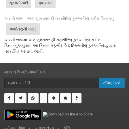
સૂરતોની યાદી
પૃષ્ઠ નંબર
અરબી ભાષા - અલ્ મુખ્તસર ફી તફસીરિલ્ કુરઆનિલ્ કરીમ કિતાબનું -
ભાષાંતરોની યાદી
અરબી ભાષામાં અલ્ મુખ્તસર ફી તફસીરિલ્ કુરઆનિલ્ કરીમ
કિતાબનુંઅનુવાદ, આ કિતાબ તફસીર લિદ્ દિરાસતીલ્ કુરઆનિયહ દ્વારા
પ્રકાશિત કરવામાં આવી.
મેઇલ સૂચિ માટે નોંધણી કરો
નોંધણી કરો
પ્રોજેકટ વિશે
•
અમારો સંપર્ક
•
API