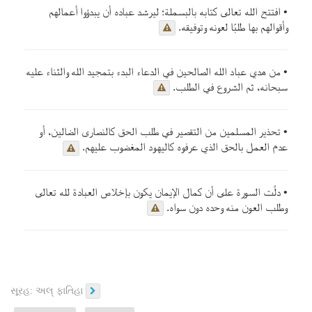
• افتتح الله تعالى كتابه بالبسملة؛ ليرشد عباده أن يبدؤوا أعمالهم
وأقوالهم بها طلبًا لعونه وتوفيقه.
• من هدي عباد الله الصالحين في الدعاء البدء بتمجيد الله والثناء عليه
سبحانه، ثم الشروع في الطلب.
• تحذير المسلمين من التقصير في طلب الحق كالنصارى الضالين، أو
عدم العمل بالحق الذي عرفوه كاليهود المغضوب عليهم.
• دلَّت السورة على أن كمال الإيمان يكون بإخلاص العبادة لله تعالى
وطلب العون منه وحده دون سواه.
સૂરહ:
અલ્ ફાતિહા