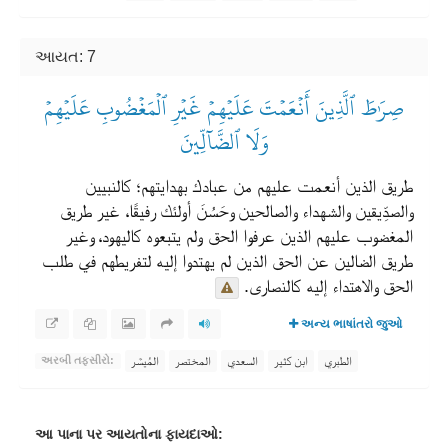
આયત: 7
صِرَٰطَ ٱلَّذِينَ أَنۡعَمۡتَ عَلَيۡهِمۡ غَيۡرِ ٱلۡمَغۡضُوبِ عَلَيۡهِمۡ
وَلَا ٱلضَّآلِّينَ
طريق الذين أنعمت عليهم من عبادك بهدايتهم؛ كالنبيين
والصدِّيقين والشهداء والصالحين وحَسُنَ أولئك رفيقًا، غير طريق
المغضوب عليهم الذين عرفوا الحق ولم يتبعوه كاليهود، وغير
طريق الضالين عن الحق الذين لم يهتدوا إليه لتفريطهم في طلب
الحق والاهتداء إليه كالنصارى.
અન્ય ભાષાંતરો જુઓ
الطبري
ابن كثير
السعدي
المختصر
المُيسَّر
અરબી તફસીરો:
આ પાના પર આયતોના ફાયદાઓ: