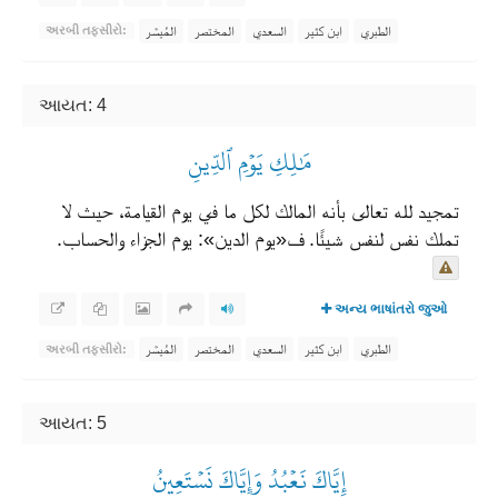
الطبري
ابن كثير
السعدي
المختصر
المُيسَّر
અરબી તફસીરો:
આયત: 4
مَٰلِكِ يَوۡمِ ٱلدِّينِ
تمجيد لله تعالى بأنه المالك لكل ما في يوم القيامة، حيث لا
تملك نفس لنفس شيئًا. ف«يوم الدين»: يوم الجزاء والحساب.
અન્ય ભાષાંતરો જુઓ
الطبري
ابن كثير
السعدي
المختصر
المُيسَّر
અરબી તફસીરો:
આયત: 5
إِيَّاكَ نَعۡبُدُ وَإِيَّاكَ نَسۡتَعِينُ