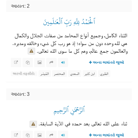
આયત: 2
ٱلۡحَمۡدُ لِلَّهِ رَبِّ ٱلۡعَٰلَمِينَ
الثناء الكامل، وجميع أنواع المحامد من صفات الجلال والكمال
هي لله وحده دون من سواه؛ إذ هو رب كل شيء وخالقه ومدبره.
والعالمون جمع عالَم، وهم كل ما سوى الله تعالى.
અન્ય ભાષાંતરો જુઓ
الطبري
ابن كثير
السعدي
المختصر
المُيسَّر
અરબી તફસીરો:
આયત: 3
ٱلرَّحۡمَٰنِ ٱلرَّحِيمِ
ثناء على الله تعالى بعد حمده في الآية السابقة.
અન્ય ભાષાંતરો જુઓ