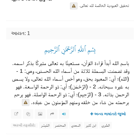
تحقيق العبودية الخالصة لله تعالى.
આયત: 1
بِسۡمِ ٱللَّهِ ٱلرَّحۡمَٰنِ ٱلرَّحِيمِ
باسم الله أبدأ قراءة القرآن، مستعينًا به تعالى متبركًا بذكر اسمه.
وقد تضمنت البسملة ثلاثة من أسماء الله الحسنى، وهي: 1 -
(الله)؛ أي: المعبود بحق، وهو أخص أسماء الله تعالى، ولا يسمى
به غيره سبحانه. 2 - (الرَّحْمَن)؛ أي: ذو الرحمة الواسعة. فهو
الرحمن بذاته. 3 - (الرَّحِيم)؛ أي: ذو الرحمة الواصلة. فهو يرحم
برحمته من شاء من خلقه ومنهم المؤمنون من عباده.
અન્ય ભાષાંતરો જુઓ
الطبري
ابن كثير
السعدي
المختصر
المُيسَّر
અરબી તફસીરો: