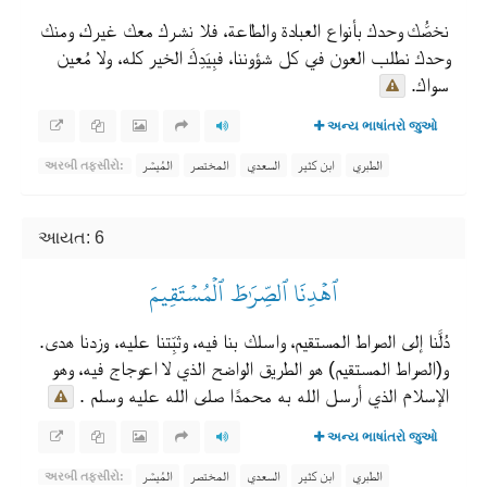
نخصُّك وحدك بأنواع العبادة والطاعة، فلا نشرك معك غيرك، ومنك
وحدك نطلب العون في كل شؤوننا، فبِيَدِكَ الخير كله، ولا مُعين
سواك.
અન્ય ભાષાંતરો જુઓ
الطبري
ابن كثير
السعدي
المختصر
المُيسَّر
અરબી તફસીરો:
આયત: 6
ٱهۡدِنَا ٱلصِّرَٰطَ ٱلۡمُسۡتَقِيمَ
دُلَّنا إلى الصراط المستقيم، واسلك بنا فيه، وثبِّتنا عليه، وزدنا هدى.
و(الصراط المستقيم) هو الطريق الواضح الذي لا اعوجاج فيه، وهو
الإسلام الذي أرسل الله به محمدًا صلى الله عليه وسلم .
અન્ય ભાષાંતરો જુઓ
الطبري
ابن كثير
السعدي
المختصر
المُيسَّر
અરબી તફસીરો: