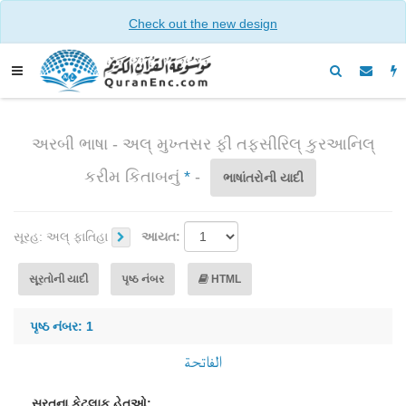
Check out the new design
અરબી ભાષા - અલ્ મુખ્તસર ફી તફસીરિલ્ કુરઆનિલ્
કરીમ કિતાબનું
*
-
ભાષાંતરોની યાદી
સૂરહ:
અલ્ ફાતિહા
આયત:
સૂરતોની યાદી
પૃષ્ઠ નંબર
HTML
પૃષ્ઠ નંબર: 1
الفاتحة
સૂરતના કેટલાક હેતુઓ: