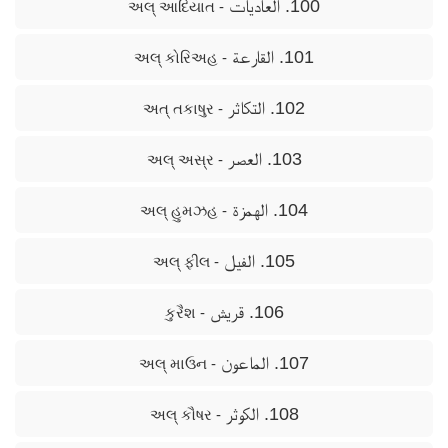
100. العاديات
- અલ્ આદિયાત
101. القارعة
- અલ્ કોરિઅહ
102. التكاثر
- અત્ તકાષુર
103. العصر
- અલ્ અસ્ર
104. الهمزة
- અલ્ હુમઝહ
105. الفيل
- અલ્ ફીલ
106. قريش
- કુરૈશ
107. الماعون
- અલ્ માઉન
108. الكوثر
- અલ્ કૌષર