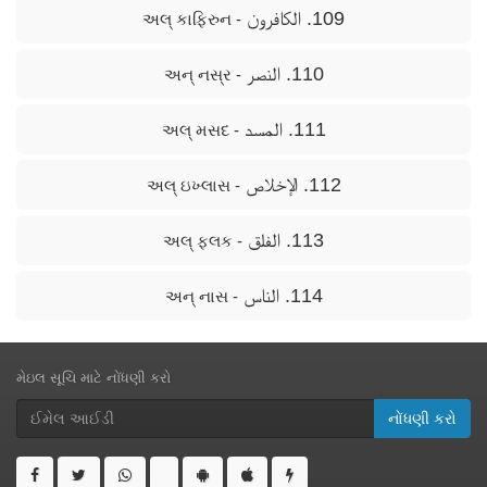
109. الكافرون
- અલ્ કાફિરુન
110. النصر
- અન્ નસ્ર
111. المسد
- અલ્ મસદ
112. الإخلاص
- અલ્ ઇખ્લાસ
113. الفلق
- અલ્ ફલક
114. الناس
- અન્ નાસ
મેઇલ સૂચિ માટે નોંધણી કરો
નોંધણી કરો