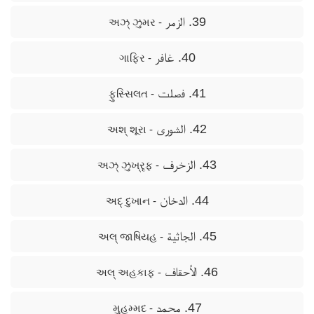
39. الزمر
- અઝ્ ઝુમર
40. غافر
- ગાફિર
41. فصلت
- ફુસ્સિલત
42. الشورى
- અશ્ શૂરા
43. الزخرف
- અઝ્ ઝુખ્રૃફ
44. الدخان
- અદ્ દુખાન
45. الجاثية
- અલ્ જાષિયહ
46. الأحقاف
- અલ્ અહકાફ
47. محمد
- મુહમ્મદ