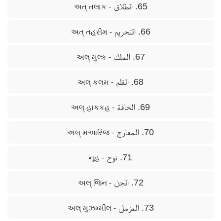
65. الطلاق
- અત્ તલાક
66. التحريم
- અત્ તહરીમ
67. الملك
- અલ્ મુલ્ક
68. القلم
- અલ્ કલમ
69. الحاقة
- અલ્ હાકકહ
70. المعارج
- અલ્ મઆરિજ
71. نوح
- નૂહ
72. الجن
- અલ્ જિન
73. المزمل
- અલ્ મુઝમ્મીલ