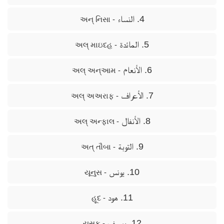
4. النساء
- અન્ નિસા
5. المائدة
- અલ્ માઇદહ
6. الأنعام
- અલ્ અન્આમ
7. الأعراف
- અલ્ અઅરાફ
8. الأنفال
- અલ્ અન્ફાલ
9. التوبة
- અત્ તૌબા
10. يونس
- યૂનુસ
11. هود
- હૂદ
12. يوسف
- યૂસુફ