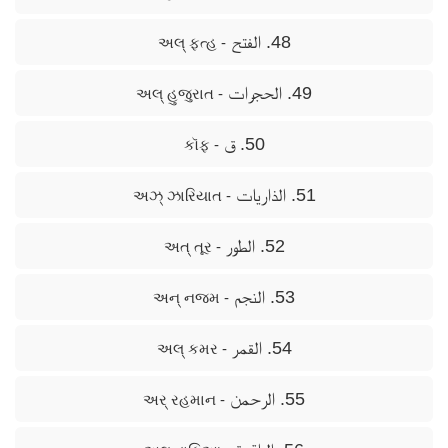
48. الفتح
- અલ્ ફત્હ
49. الحجرات
- અલ્ હુજુરાત
50. ق
- કૉફ
51. الذاريات
- અઝ્ ઝારિયાત
52. الطور
- અત્ તૂર
53. النجم
- અન્ નજમ
54. القمر
- અલ્ કમર
55. الرحمن
- અર્ રહમાન