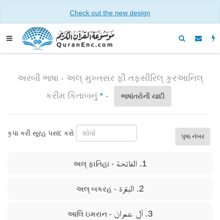
Check out the new design
અરબી ભાષા - અલ્ મુખ્તસર ફી તફસીરિલ્ કુરઆનિલ્
કરીમ કિતાબનું
*
-
ભાષાંતરોની યાદી
કૃપા કરી સૂરહ પસંદ કરો
પૃષ્ઠ નંબર
1. الفاتحة
- અલ્ ફાતિહા
2. البقرة
- અલ્ બકરહ
3. آل عمران
- આલિ ઇમરાન