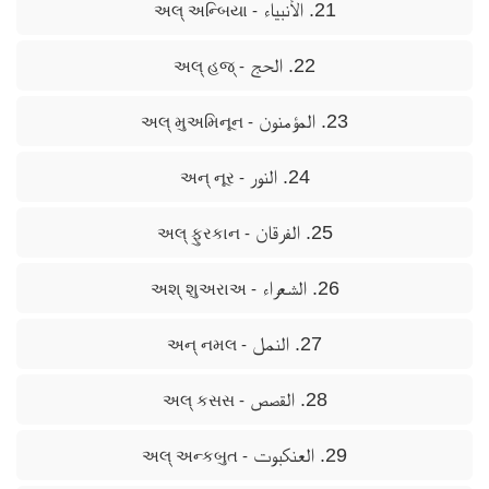
21. الأنبياء
- અલ્ અન્બિયા
22. الحج
- અલ્ હજ્
23. المؤمنون
- અલ્ મુઅમિનૂન
24. النور
- અન્ નૂર
25. الفرقان
- અલ્ ફુરકાન
26. الشعراء
- અશ્ શુઅરાઅ
27. النمل
- અન્ નમલ
28. القصص
- અલ્ કસસ
29. العنكبوت
- અલ્ અન્કબુત