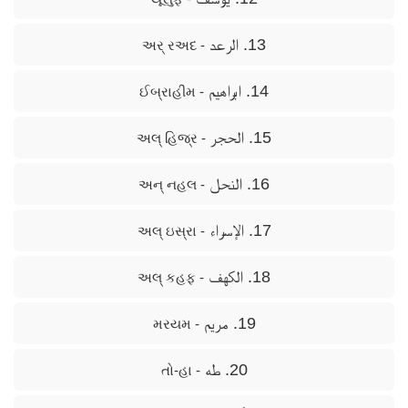
13. الرعد
- અર્ રઅદ
14. ابراهيم
- ઈબ્રાહીમ
15. الحجر
- અલ્ હિજ્ર
16. النحل
- અન્ નહલ
17. الإسراء
- અલ્ ઇસ્રા
18. الكهف
- અલ્ કહફ
19. مريم
- મરયમ
20. طه
- તો-હા