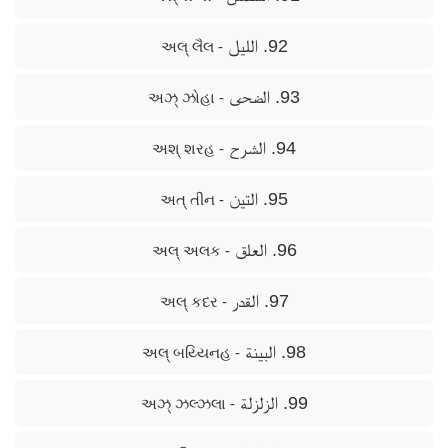
92. الليل
- અલ્ લૈલ
93. الضحى
- અઝ્ ઝોહા
94. الشرح
- અશ્ શરહ
95. التين
- અત્ તીન
96. العلق
- અલ્ અલક
97. القدر
- અલ્ કદર
98. البينة
- અલ્ બય્યિનહ
99. الزلزلة
- અઝ્ ઝલ્ઝલા