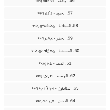
56. الواقعة
- અલ્ વાકિઆ
57. الحديد
- અલ્ હદીદ
58. المجادلة
- અલ્ મુજાદિલહ
59. الحشر
- અલ્ હશ્ર
60. الممتحنة
- અલ્ મુમતહિનહ
61. الصف
- અસ્ સફ
62. الجمعة
- અલ્ જુમ્આ
63. المنافقون
- અલ્ મુનાફિકુન
64. التغابن
- અત્ તગાબુન