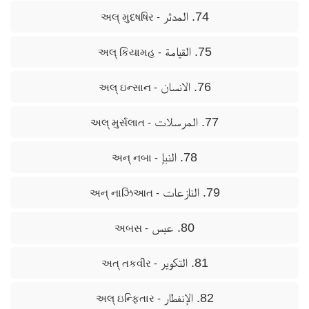
74. المدثر
- અલ્ મુદષષિર
75. القيامة
- અલ્ કિયામહ
76. الانسان
- અલ્ ઇન્સાન
77. المرسلات
- અલ્ મુર્સલાત
78. النبإ
- અન્ નબા
79. النازعات
- અન્ નાઝિઆત
80. عبس
- અબસ
81. التكوير
- અત્ તકવીર
82. الإنفطار
- અલ્ ઇન્ફિતાર