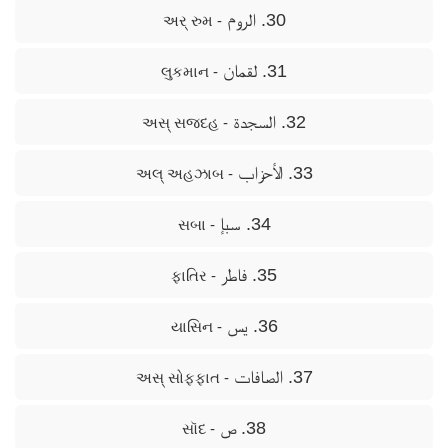
30. الروم
- અર્ રુમ
31. لقمان
- લુકમાન
32. السجدة
- અસ્ સજદહ
33. الأحزاب
- અલ્ અહઝાબ
34. سبإ
- સબા
35. فاطر
- ફાતિર
36. يس
- યાસિન
37. الصافات
- અસ્ સોફ્ફાત
38. ص
- સૉદ