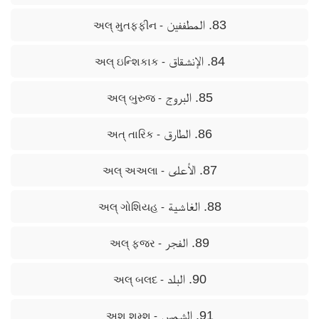
83. المطففين
- અલ્ મુતફ્ફીન
84. الإنشقاق
- અલ્ ઇન્શિકાક
85. البروج
- અલ્ બુરુજ
86. الطارق
- અત્ તારિક
87. الأعلى
- અલ્ અઅલા
88. الغاشية
- અલ્ ગોશિયહ
89. الفجر
- અલ્ ફજર
90. البلد
- અલ્ બલદ
91. الشمس
- અશ્ શમ્શ