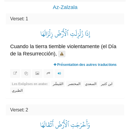
Az-Zalzala
Verset: 1
إِذَا زُلۡزِلَتِ ٱلۡأَرۡضُ زِلۡزَالَهَا
Cuando la tierra tiemble violentamente (el Día
de la Resurrección),
Présentation des autres traductions
ابن كثير
السعدي
المختصر
المُيسَّر
Les Exégèses en arabe:
الطبري
Verset: 2
وَأَخۡرَجَتِ ٱلۡأَرۡضُ أَثۡقَالَهَا