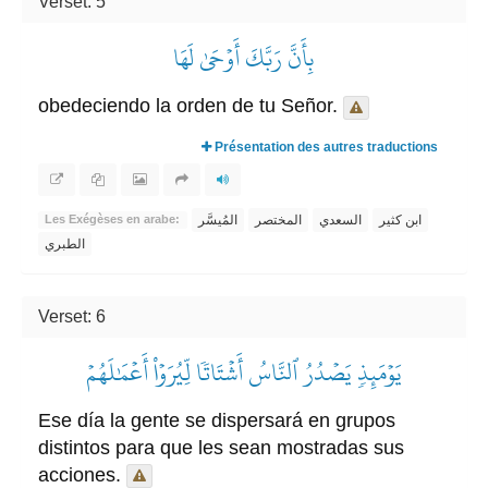
Verset: 5
بِأَنَّ رَبَّكَ أَوۡحَىٰ لَهَا
obedeciendo la orden de tu Señor.
Présentation des autres traductions
ابن كثير
السعدي
المختصر
المُيسَّر
Les Exégèses en arabe:
الطبري
Verset: 6
يَوۡمَئِذٖ يَصۡدُرُ ٱلنَّاسُ أَشۡتَاتٗا لِّيُرَوۡاْ أَعۡمَٰلَهُمۡ
Ese día la gente se dispersará en grupos
distintos para que les sean mostradas sus
acciones.