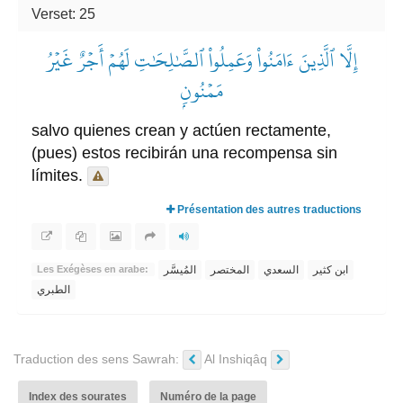
Verset: 25
إِلَّا ٱلَّذِينَ ءَامَنُواْ وَعَمِلُواْ ٱلصَّٰلِحَٰتِ لَهُمۡ أَجۡرٌ غَيۡرُ
مَمۡنُونِۭ
salvo quienes crean y actúen rectamente,
(pues) estos recibirán una recompensa sin
límites.
Présentation des autres traductions
ابن كثير
السعدي
المختصر
المُيسَّر
Les Exégèses en arabe:
الطبري
Traduction des sens Sawrah:
Al Inshiqâq
Index des sourates
Numéro de la page