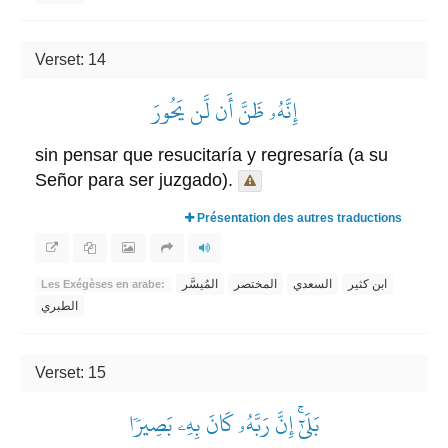
Verset: 14
إِنَّهُۥ ظَنَّ أَن لَّن يَحُورَ
sin pensar que resucitaría y regresaría (a su
Señor para ser juzgado).
Présentation des autres traductions
ابن كثير
السعدي
المختصر
المُيسَّر
Les Exégèses en arabe:
الطبري
Verset: 15
بَلَىٰٓۚ إِنَّ رَبَّهُۥ كَانَ بِهِۦ بَصِيرٗا