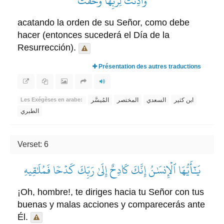
وَأَذِنَتۡ لِرَبِّهَا وَحُقَّتۡ
acatando la orden de su Señor, como debe
hacer (entonces sucederá el Día de la
Resurrección).
Présentation des autres traductions
ابن كثير
السعدي
المختصر
المُيسَّر
Les Exégèses en arabe:
الطبري
Verset: 6
يَٰٓأَيُّهَا ٱلۡإِنسَٰنُ إِنَّكَ كَادِحٌ إِلَىٰ رَبِّكَ كَدۡحٗا فَمُلَٰقِيهِ
¡Oh, hombre!, te diriges hacia tu Señor con tus
buenas y malas acciones y comparecerás ante
Él.