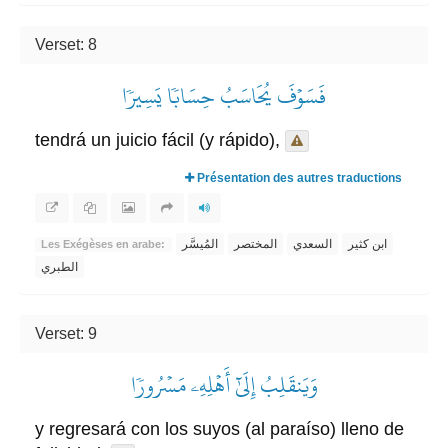
Verset: 8
فَسَوۡفَ يُحَاسَبُ حِسَابٗا يَسِيرٗا
tendrá un juicio fácil (y rápido),
Présentation des autres traductions
ابن كثير
السعدي
المختصر
المُيسَّر
Les Exégèses en arabe:
الطبري
Verset: 9
وَيَنقَلِبُ إِلَىٰٓ أَهۡلِهِۦ مَسۡرُورٗا
y regresará con los suyos (al paraíso) lleno de