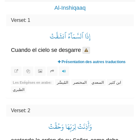
Al-Inshiqaaq
Verset: 1
إِذَا ٱلسَّمَآءُ ٱنشَقَّتۡ
Cuando el cielo se desgarre
Présentation des autres traductions
ابن كثير
السعدي
المختصر
المُيسَّر
Les Exégèses en arabe:
الطبري
Verset: 2
وَأَذِنَتۡ لِرَبِّهَا وَحُقَّتۡ