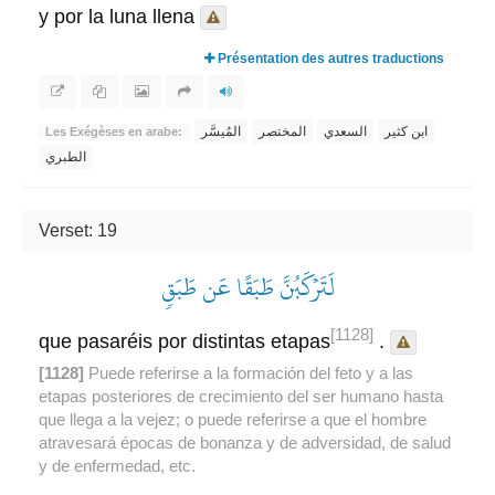
y por la luna llena
Présentation des autres traductions
ابن كثير
السعدي
المختصر
المُيسَّر
Les Exégèses en arabe:
الطبري
Verset: 19
لَتَرۡكَبُنَّ طَبَقًا عَن طَبَقٖ
[1128]
que pasaréis por distintas etapas
.
[1128]
Puede referirse a la formación del feto y a las
etapas posteriores de crecimiento del ser humano hasta
que llega a la vejez; o puede referirse a que el hombre
atravesará épocas de bonanza y de adversidad, de salud
y de enfermedad, etc.