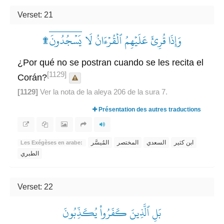
Verset: 21
وَإِذَا قُرِئَ عَلَيۡهِمُ ٱلۡقُرۡءَانُ لَا يَسۡجُدُونَۤ۩
¿Por qué no se postran cuando se les recita el
[1129]
Corán?
[1129]
Ver la nota de la aleya 206 de la sura 7.
Présentation des autres traductions
ابن كثير
السعدي
المختصر
المُيسَّر
Les Exégèses en arabe:
الطبري
Verset: 22
بَلِ ٱلَّذِينَ كَفَرُواْ يُكَذِّبُونَ