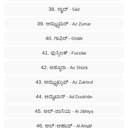
38. ಸ್ವಾದ್
- Sâd
39. ಅಝ್ಝುಮರ್
- Az Zumar
40. ಗಾಫಿರ್
- Ghâfir
41. ಫುಸ್ಸಿಲತ್
- Fussilat
42. ಅಶ್ಶೂರಾ
- As Shûrâ
43. ಅಝ್ಝುಖ್ರುಫ್
- Az Zukhruf
44. ಅದ್ದುಖಾನ್
- Ad Duukhân
45. ಅಲ್ -ಜಾಸಿಯ
- Al Jâthiya
46. ಅಲ್ -ಅಹ್ಕಾಫ್
- Al Ahqâf