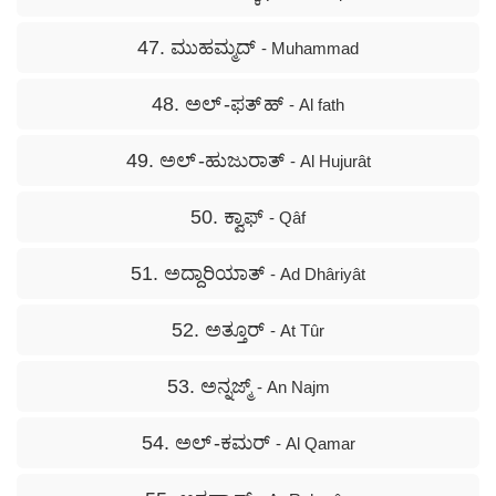
47. ಮುಹಮ್ಮದ್
- Muhammad
48. ಅಲ್ -ಫತ್ ಹ್
- Al fath
49. ಅಲ್ -ಹುಜುರಾತ್
- Al Hujurât
50. ಕ್ವಾಫ್
- Qâf
51. ಅದ್ದಾರಿಯಾತ್
- Ad Dhâriyât
52. ಅತ್ತೂರ್
- At Tûr
53. ಅನ್ನಜ್ಮ್
- An Najm
54. ಅಲ್ -ಕಮರ್
- Al Qamar