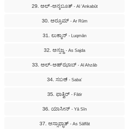
29. ಅಲ್ -ಅನ್ಕಬೂತ್
- Al 'Ankabût
30. ಅರ್‍ರೂಮ್
- Ar Rûm
31. ಲುಕ್ಮಾನ್
- Luqmân
32. ಅಸ್ಸಜ್ದ
- As Sajda
33. ಅಲ್- ಅಹ್ ಝಾಬ್
- Al Ahzâb
34. ಸಬಅ್
- Saba'
35. ಫಾತ್ವಿರ್
- Fâtir
36. ಯಾಸೀನ್
- Yâ Sîn
37. ಅಸ್ಸಾಫ್ಫಾತ್
- As Sâffât