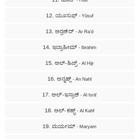
12. ಯೂಸುಫ್
- Yûsuf
13. ಅರ್‍ರಅ್ ದ್
- Ar Ra'd
14. ಇಬ್ರಾಹೀಮ್
- Ibrahim
15. ಅಲ್- ಹಿಜ್ರ್
- Al Hijr
16. ಅನ್ನಹ್ಲ್
- An Nahl
17. ಅಲ್ -ಇಸ್ರಾಅ್
- Al Isrâ'
18. ಅಲ್- ಕಹ್ಫ್
- Al Kahf
19. ಮರ್ಯಮ್
- Maryam