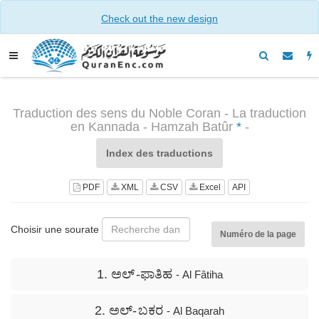
Check out the new design
Traduction des sens du Noble Coran - La traduction
en Kannada - Hamzah Batûr
*
-
Index des traductions
PDF
XML
CSV
Excel
API
Choisir une sourate
Numéro de la page
1. ಅಲ್ -ಫಾತಿಹ
- Al Fâtiha
2. ಅಲ್- ಬಕರ
- Al Baqarah