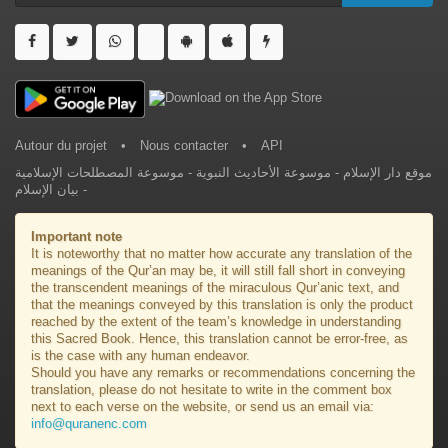
Autour du projet
•
Nous contacter
•
API
موسوعة المصطلحات الإسلامية
-
موسوعة الأحاديث النبوية
-
موقع دار الإسلام
بيان الإسلام
-
Important note
It is noteworthy that no matter how accurate any translation of the
meanings of the Qur’an may be, it will still fall short in conveying
the transcendent meanings of the miraculous Qur’anic text, and
that the meanings conveyed by this translation is only the product
reached by the extent of the team’s knowledge in understanding
this Sacred Book. Hence, this translation cannot be error-free, as
is the case with any human endeavor.
Should you have any remarks or recommendations concerning the
translation, please do not hesitate to write in the comment box
next to each verse on the website, or send us an email via:
info@quranenc.com