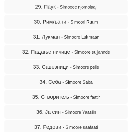
29. Паук
- Simooee njomolaaji
30. Римљани
- Simoori Ruum
31. Лукман
- Simoore Lukmaan
32. Падање ничице
- Simoore sujjannde
33. Савезници
- Simoore pelle
34. Себа
- Simoore Saba
35. Створитељ
- Simoore faatir
36. Ја син
- Simoore Yaasiin
37. Редови
- Simoore saafaati