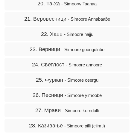
20. Та-ха
- Simoorw Taahaa
21. Веровесници
- Simoore Annabaaɓe
22. Хаџџ
- Simoore hajju
23. Верници
- Simoore goongɗinɓe
24. Светлост
- Simoore annoore
25. Фуркан
- Simoore ceergu
26. Песници
- Simoore yimooɓe
27. Мрави
- Simoore korndolli
28. Казивање
- Simoore pilli (ciimti)