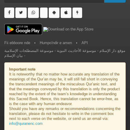
Fii eɓɓoore nde
•
Humpo'ndir e amen
•
API
موسوعة المصطلحات الإسلامية
-
موسوعة الأحاديث النبوية
-
موقع دار الإسلام
بيان الإسلام
-
Important note
It is noteworthy that no matter how accurate any translation of the
meanings of the Qur’an may be, it will still fall short in conveying
the transcendent meanings of the miraculous Qur’anic text, and
that the meanings conveyed by this translation is only the product
reached by the extent of the team’s knowledge in understanding
this Sacred Book. Hence, this translation cannot be error-free, as
is the case with any human endeavor.
Should you have any remarks or recommendations concerning the
translation, please do not hesitate to write in the comment box
next to each verse on the website, or send us an email via:
info@quranenc.com