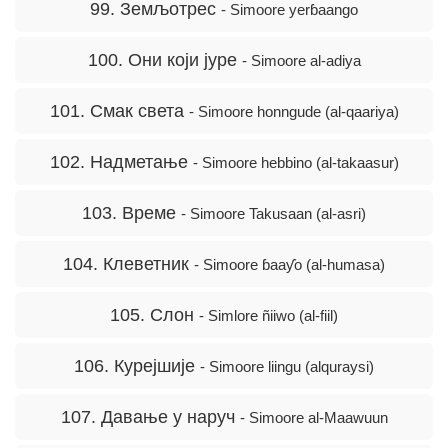
99. Земљотрес
- Simoore yerɓaango
100. Они који јуре
- Simoore al-adiya
101. Смак света
- Simoore honngude (al-qaariya)
102. Надметање
- Simoore hebbino (al-takaasur)
103. Време
- Simoore Takusaan (al-asri)
104. Клеветник
- Simoore ɓaaƴo (al-humasa)
105. Слон
- Simlore ñiiwo (al-fiil)
106. Курејшије
- Simoore liingu (alquraysi)
107. Давање у наруч
- Simoore al-Maawuun