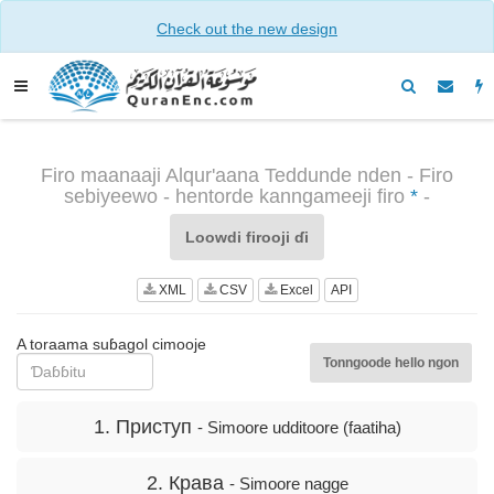
Check out the new design
Firo maanaaji Alqur'aana Teddunde nden - Firo
sebiyeewo - hentorde kanngameeji firo
*
-
Loowdi firooji ɗi
XML
CSV
Excel
API
A toraama suɓagol cimooje
Tonngoode hello ngon
1. Приступ
- Simoore udditoore (faatiha)
2. Крава
- Simoore nagge