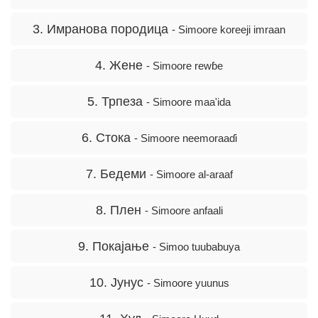
3. Имранова породица
- Simoore koreeji imraan
4. Жене
- Simoore rewɓe
5. Трпеза
- Simoore maa'ida
6. Стока
- Simoore neemoraaɗi
7. Бедеми
- Simoore al-araaf
8. Плен
- Simoore anfaali
9. Покајање
- Simoo tuubabuya
10. Јунус
- Simoore yuunus