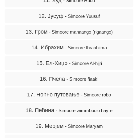
11. Худ
- Simoore Huud
12. Јусуф
- Simoore Yuusuf
13. Гром
- Simoore manaango (rigaango)
14. Ибрахим
- Simoore Ibraahiima
15. Ел-Хиџр
- Simoore Al-hijri
16. Пчела
- Simoore ñaaki
17. Ноћно путовање
- Simoore roɓo
18. Пећина
- Simoore wimmboolo hayre
19. Мерјем
- Simoore Maryam