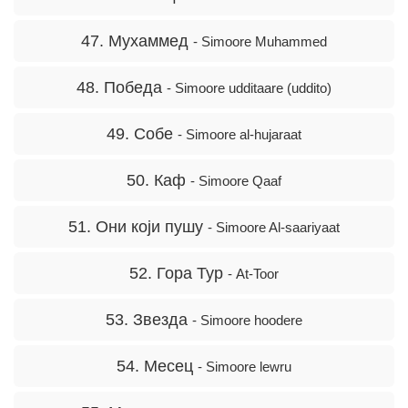
47. Мухаммед
- Simoore Muhammed
48. Победа
- Simoore udditaare (uddito)
49. Собе
- Simoore al-hujaraat
50. Каф
- Simoore Qaaf
51. Они који пушу
- Simoore Al-saariyaat
52. Гора Тур
- At-Toor
53. Звезда
- Simoore hoodere
54. Месец
- Simoore lewru