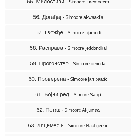
55. Милостиви
- Simoore juremdeero
56. Догађај
- Simoore al-waaki'a
57. Гвожђе
- Simoore njamndi
58. Расправа
- Simoore jeddondiral
59. Прогонство
- Simoore denndal
60. Проверена
- Simoore jarribaaɗo
61. Бојни ред
- Simlore Sappi
62. Петак
- Simoore Al-jumaa
63. Лицемерји
- Simoore Naafigeeɓe