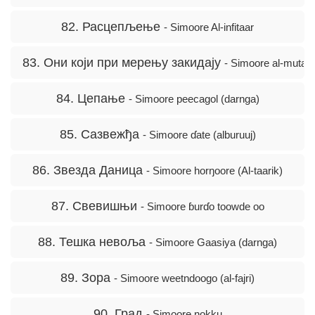
82. Расцепљење
- Simoore Al-infitaar
83. Они који при мерењу закидају
- Simoore al-mutaffif
84. Цепање
- Simoore peecagol (darnga)
85. Сазвежђа
- Simoore ɗate (alburuuj)
86. Звезда Даница
- Simoore horŋoore (Al-taarik)
87. Свевишњи
- Simoore ɓurɗo toowde oo
88. Тешка невоља
- Simoore Gaasiya (darnga)
89. Зора
- Simoore weetndoogo (al-fajri)
90. Град
- Simoore nokku