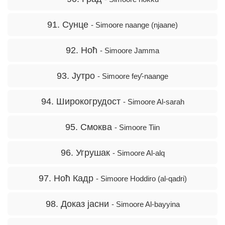
91. Сунце
- Simoore naange (njaane)
92. Ноћ
- Simoore Jamma
93. Јутро
- Simoore feƴ-naange
94. Широкогрудост
- Simoore Al-sarah
95. Смоква
- Simoore Tiin
96. Угрушак
- Simoore Al-alq
97. Ноћ Кадр
- Simoore Hoddiro (al-qadri)
98. Доказ јасни
- Simoore Al-bayyina