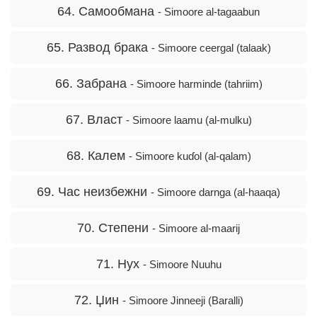
64. Самообмана
- Simoore al-tagaabun
65. Развод брака
- Simoore ceergal (talaak)
66. Забрана
- Simoore harminde (tahriim)
67. Власт
- Simoore laamu (al-mulku)
68. Калем
- Simoore kuɗol (al-qalam)
69. Час неизбежни
- Simoore darnga (al-haaqa)
70. Степени
- Simoore al-maarij
71. Нух
- Simoore Nuuhu
72. Џин
- Simoore Jinneeji (Baralli)