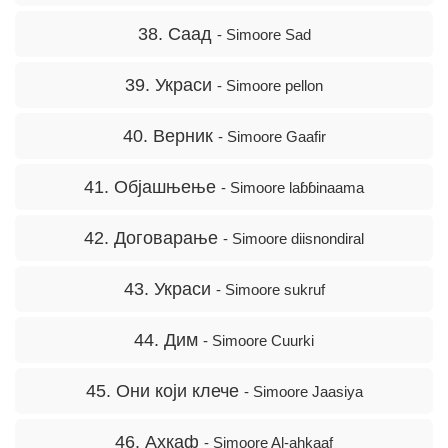
38. Саад
- Simoore Sad
39. Украси
- Simoore pellon
40. Верник
- Simoore Gaafir
41. Објашњење
- Simoore laɓɓinaama
42. Договарање
- Simoore diisnondiral
43. Украси
- Simoore sukruf
44. Дим
- Simoore Cuurki
45. Они који клече
- Simoore Jaasiya
46. Ахкаф
- Simoore Al-ahkaaf