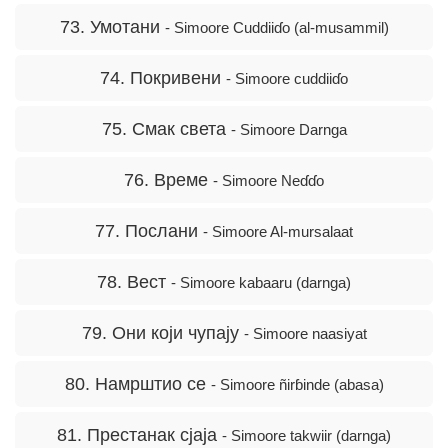
73. Умотани
- Simoore Cuddiiɗo (al-musammil)
74. Покривени
- Simoore cuddiiɗo
75. Смак света
- Simoore Darnga
76. Време
- Simoore Neɗɗo
77. Послани
- Simoore Al-mursalaat
78. Вест
- Simoore kabaaru (darnga)
79. Они који чупају
- Simoore naasiyat
80. Намрштио се
- Simoore ñirɓinde (abasa)
81. Престанак сјаја
- Simoore takwiir (darnga)