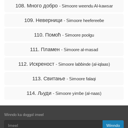
108. Много добро
- Simoore weendu Al-kawsar
109. Неверници
- Simoore heefereeɓe
110. Помоћ
- Simoore poolgu
111. Пламен
- Simoore al-masad
112. Искреност
- Simoore laɓɓinde (al-iqlaas)
113. Свитање
- Simoore falaqi
114. Људи
- Simoore yimɓe (al-naas)
Winndo ka doggol imeel
Winndo