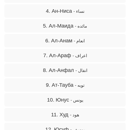
4. Ан-Ниса
- نساء
5. Ал-Маида
- مائده
6. Ал-Aнам
- انعام
7. Ал-Aраф
- اعراف
8. Ал-Aнфал
- انفال
9. Ат-Тауба
- توبه
10. Юнус
- یونس
11. Худ
- هود
12. Юсуф
- یوسف