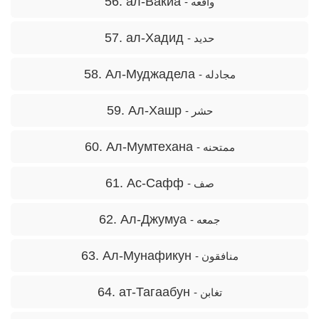
56. ал-Вакиа
- واقعه
57. ал-Хадид
- حدید
58. Ал-Муджадела
- مجادله
59. Ал-Хашр
- حشر
60. Ал-Мумтехана
- ممتحنه
61. Ас-Сафф
- صف
62. Ал-Джумуа
- جمعه
63. Ал-Мунафикун
- منافقون
64. ат-Тагаaбун
- تغابن