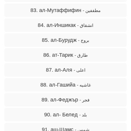
83. ал-Мутаффифин
- مطففین
84. ал-Иншикак
- انشقاق
85. ал-Бурудж
- بروج
86. ат-Тарик
- طارق
87. ал-Аля
- اعلی
88. ал-Гашийа
- غاشیه
89. ал-Феджър
- فجر
90. ал- Белед
- بلد
91. аш-Шамс
- شمس