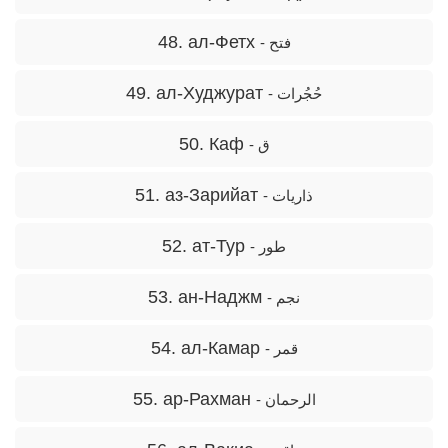
48. ал-Фетх
- فتح
49. ал-Худжурат
- حُجُرات
50. Каф
- ق
51. аз-Зарийат
- ذاریات
52. ат-Тур
- طور
53. ан-Наджм
- نجم
54. ал-Камар
- قمر
55. ар-Рахман
- الرحمان