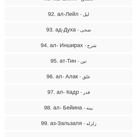
92. ал-Лейл
- لیل
93. ад-Духа
- ضحی
94. ал- Инширах
- شرح
95. ат-Тин
- تین
96. ал- Алак
- علق
97. ал- Кадр
- قدر
98. ал- Бейина
- بینه
99. аз-Зальзаля
- زلزله