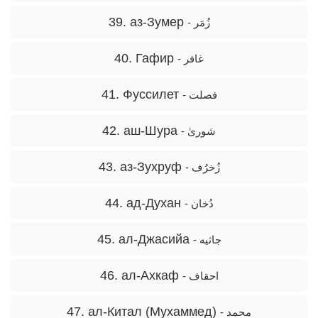
39. аз-Зумер
- زُمَر
40. Гафир
- غافر
41. Фуссилет
- فصلت
42. аш-Шура
- شوریٰ
43. аз-Зухруф
- زُخرُف
44. ад-Духан
- دُخان
45. ал-Джасийа
- جاثیه
46. ал-Ахкаф
- احقاف
47. ал-Китал (Мухаммед)
- محمد