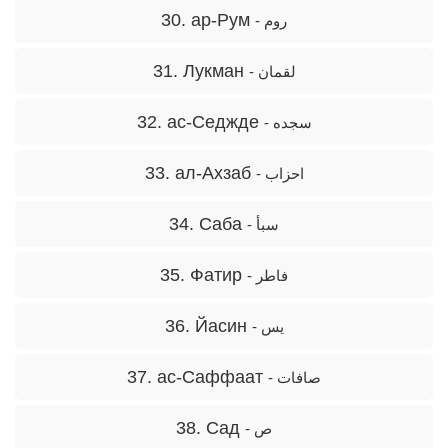
30. ар-Рум
- روم
31. Лукман
- لقمان
32. ас-Седжде
- سجده
33. ал-Ахзаб
- احزاب
34. Саба
- سبأ
35. Фатир
- فاطر
36. Йасин
- یس
37. ас-Саффаат
- صافات
38. Сад
- ص