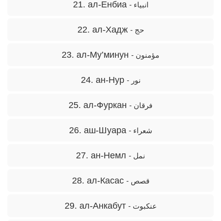
21. ал-Енбиа
- انبیاء
22. ал-Хадж
- حج
23. ал-Му’минун
- مؤمنون
24. ан-Нур
- نور
25. ал-Фуркан
- فرقان
26. аш-Шуара
- شعراء
27. ан-Немл
- نمل
28. ал-Касас
- قصص
29. ал-Анкабут
- عنکبوت