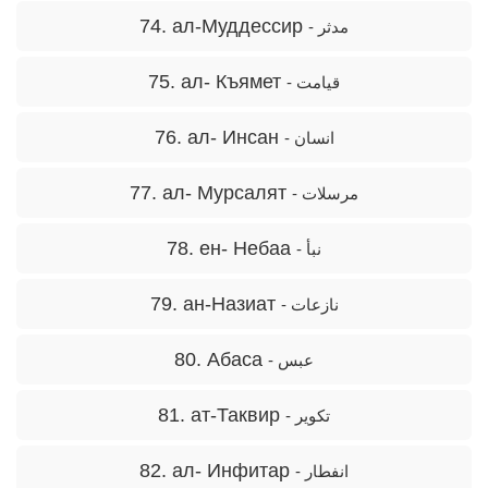
74. ал-Муддессир
- مدثر
75. ал- Къямет
- قیامت
76. ал- Инсан
- انسان
77. ал- Мурсалят
- مرسلات
78. ен- Нeбаа
- نبأ
79. ан-Назиат
- نازعات
80. Абаса
- عبس
81. ат-Таквир
- تکویر
82. ал- Инфитар
- انفطار