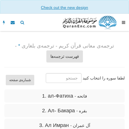
Check out the new design
ترجمه‌ى معانی قرآن کریم - ترجمه‌ى بلغاری
*
-
فهرست ترجمه‌ها
لطفا سوره را انتخاب کنید
شماره‌ى صفحه
1. ал-Фатиха
- فاتحه
2. Ал- Бакара
- بقره
3. Ал Имран
- آل عمران