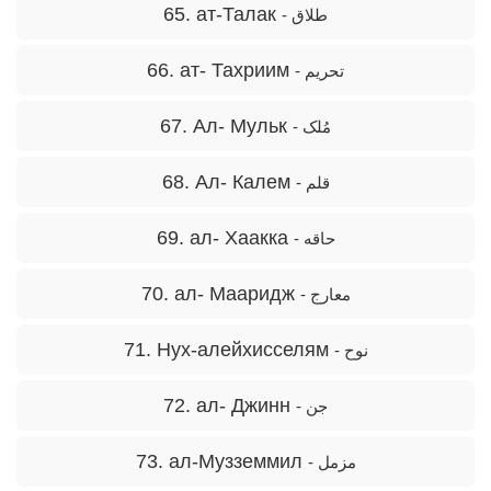
65. ат-Талак
- طلاق
66. ат- Тахриим
- تحریم
67. Ал- Мульк
- مُلک
68. Ал- Калем
- قلم
69. aл- Хаакка
- حاقه
70. ал- Мааридж
- معارج
71. Нух-алейхисселям
- نوح
72. ал- Джинн
- جن
73. ал-Музземмил
- مزمل