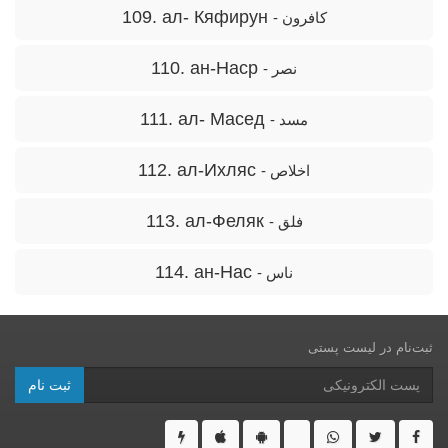
109. ал- Кяфирун
- کافرون
110. ан-Наср
- نصر
111. ал- Масед
- مسد
112. ал-Ихляс
- اخلاص
113. ал-Феляк
- فلق
114. ан-Нас
- ناس
ثبت‌نام در ليست پستى
ثبت نام