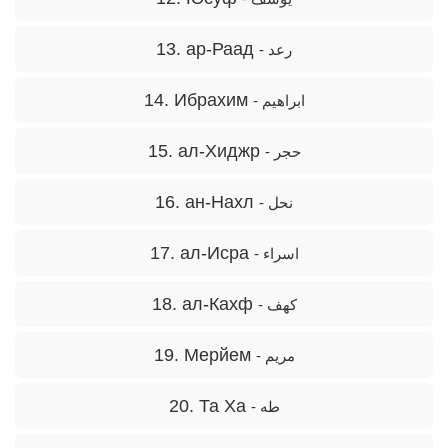
13. ар-Раад
- رعد
14. Ибрахим
- ابراهیم
15. ал-Хиджр
- حجر
16. ан-Нахл
- نحل
17. ал-Исра
- اسراء
18. ал-Кахф
- کهف
19. Мерйем
- مریم
20. Та Ха
- طه