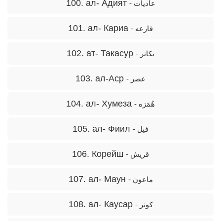
100. ал- Адият
- عادیات
101. ал- Кариа
- قارعه
102. ат- Такасур
- تکاثر
103. ал-Аср
- عصر
104. ал- Хумеза
- هُمَزه
105. ал- Фиил
- فیل
106. Корейш
- قریش
107. ал- Маун
- ماعون
108. ал- Каусар
- کوثر