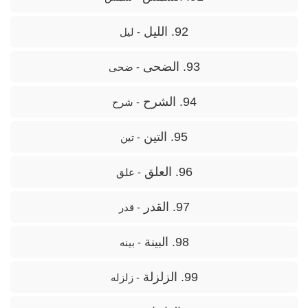
92. الليل
- لیل
93. الضحى
- ضحی
94. الشرح
- شرح
95. التين
- تین
96. العلق
- علق
97. القدر
- قدر
98. البينة
- بینه
99. الزلزلة
- زلزله