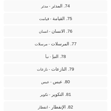
74. المدثر
- مدثر
75. القيامة
- قیامت
76. الانسان
- انسان
77. المرسلات
- مرسلات
78. النبإ
- نبأ
79. النازعات
- نازعات
80. عبس
- عبس
81. التكوير
- تکویر
82. الإنفطار
- انفطار