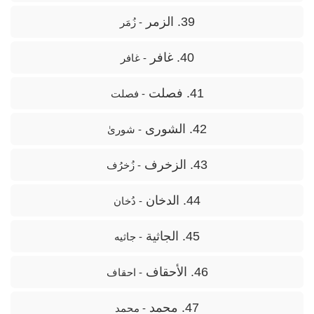
39. الزمر
- زُمَر
40. غافر
- غافر
41. فصلت
- فصلت
42. الشورى
- شوریٰ
43. الزخرف
- زُخرُف
44. الدخان
- دُخان
45. الجاثية
- جاثیه
46. الأحقاف
- احقاف
47. محمد
- محمد