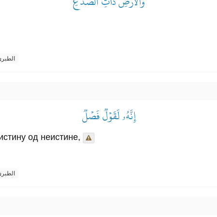
وَٱلۡأَرۡضِ ذَاتِ ٱلصَّدۡعِ
الطبر
إِنَّهُۥ لَقَوۡلٞ فَصۡلٞ
 истину од неистине,
الطبر