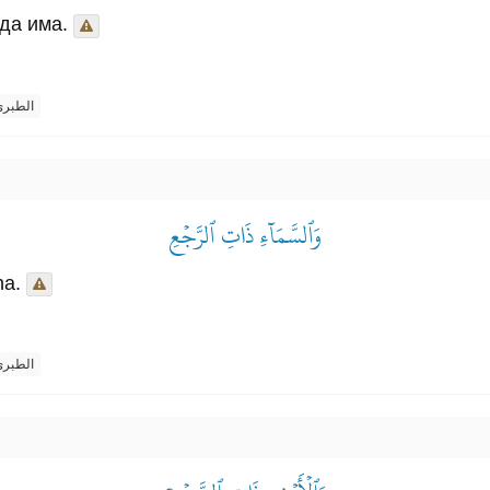
 да има.
الطبر
وَٱلسَّمَآءِ ذَاتِ ٱلرَّجۡعِ
ћа.
الطبر