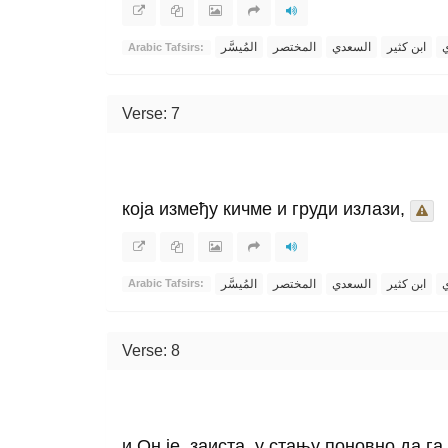
ي
ابن كثير
السعدي
المختصر
المُيسَّر
Arabic Tafsirs:
Verse: 7
која између кичме и груди излази,
ي
ابن كثير
السعدي
المختصر
المُيسَّر
Arabic Tafsirs:
Verse: 8
и Он је, заиста, у стању поновно да га