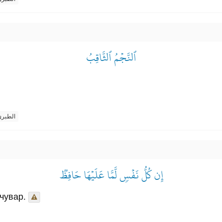
ٱلنَّجۡمُ ٱلثَّاقِبُ
الطبر
إِن كُلُّ نَفۡسٖ لَّمَّا عَلَيۡهَا حَافِظٞ
чувар.