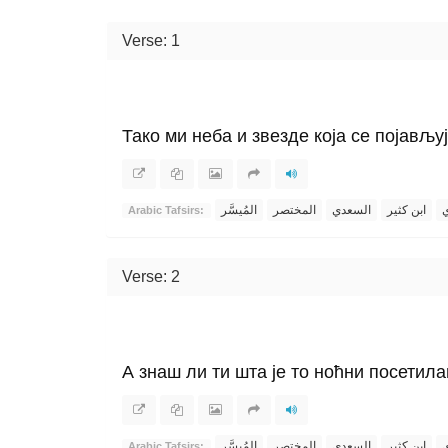
Verse: 1
Тако ми неба и звезде која се појављуј
ي
ابن كثير
السعدي
المختصر
المُيسَّر
Arabic Tafsirs:
Verse: 2
А знаш ли ти шта је то ноћни посетил
ي
ابن كثير
السعدي
المختصر
المُيسَّر
Arabic Tafsirs: