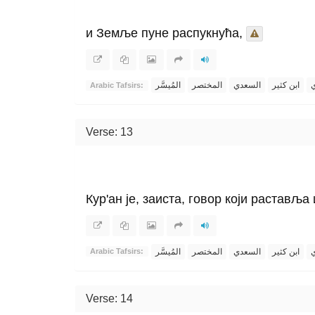
и Земље пуне распукнућа,
ي
ابن كثير
السعدي
المختصر
المُيسَّر
Arabic Tafsirs:
Verse: 13
Кур'ан је, заиста, говор који раставља
ي
ابن كثير
السعدي
المختصر
المُيسَّر
Arabic Tafsirs:
Verse: 14