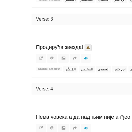
Verse: 3
Продирућа звезда!
ي
ابن كثير
السعدي
المختصر
المُيسَّر
Arabic Tafsirs:
Verse: 4
Нема човека а да над њим није анђео 