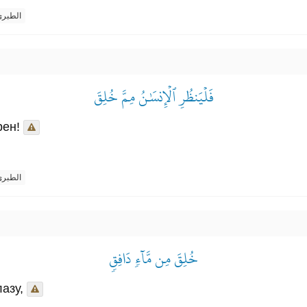
الطبر
فَلۡيَنظُرِ ٱلۡإِنسَٰنُ مِمَّ خُلِقَ
рен!
الطبر
خُلِقَ مِن مَّآءٖ دَافِقٖ
лазу,