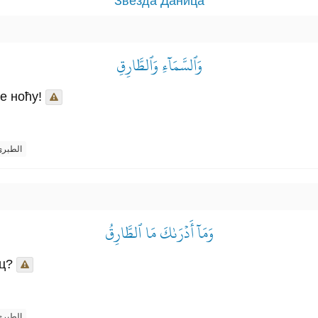
Звезда Даница
وَٱلسَّمَآءِ وَٱلطَّارِقِ
е ноћу!
الطبر
وَمَآ أَدۡرَىٰكَ مَا ٱلطَّارِقُ
ац?
الطبر