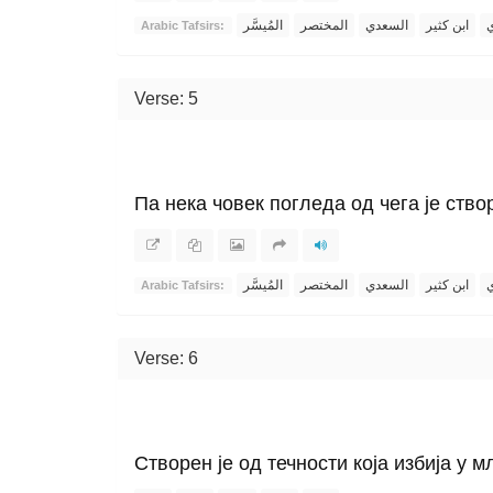
ي
ابن كثير
السعدي
المختصر
المُيسَّر
Arabic Tafsirs:
Verse: 5
Па нека човек погледа од чега је ство
ي
ابن كثير
السعدي
المختصر
المُيسَّر
Arabic Tafsirs:
Verse: 6
Створен је од течности која избија у м