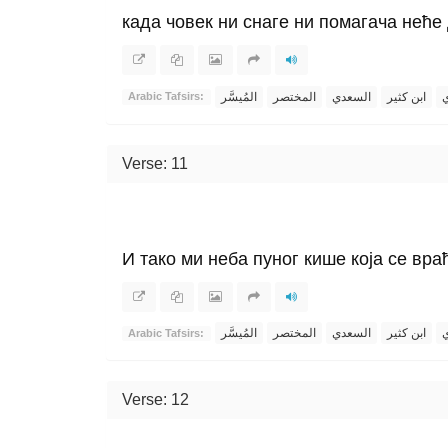
када човек ни снаге ни помагача неће
ي
ابن كثير
السعدي
المختصر
المُيسَّر
Arabic Tafsirs:
Verse: 11
И тако ми неба пуног кише која се вра
ي
ابن كثير
السعدي
المختصر
المُيسَّر
Arabic Tafsirs:
Verse: 12