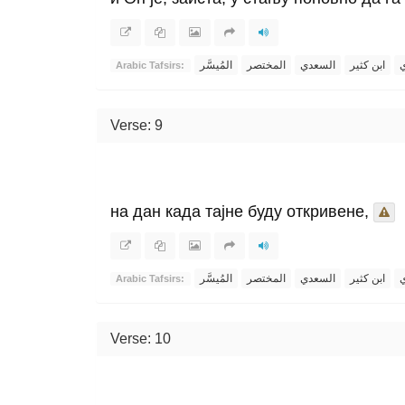
ي
ابن كثير
السعدي
المختصر
المُيسَّر
Arabic Tafsirs:
Verse: 9
на дан када тајне буду откривене,
ي
ابن كثير
السعدي
المختصر
المُيسَّر
Arabic Tafsirs:
Verse: 10