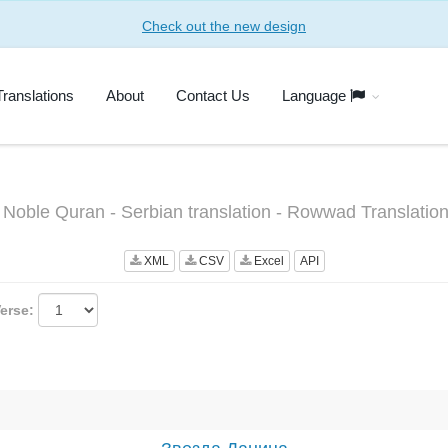
Check out the new design
Translations
About
Contact Us
Language
e Noble Quran - Serbian translation - Rowwad Translatio
XML
CSV
Excel
API
erse: