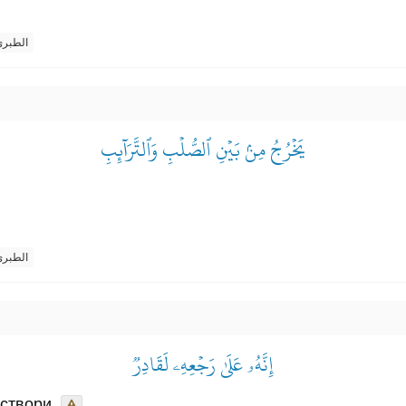
الطبر
يَخۡرُجُ مِنۢ بَيۡنِ ٱلصُّلۡبِ وَٱلتَّرَآئِبِ
الطبر
إِنَّهُۥ عَلَىٰ رَجۡعِهِۦ لَقَادِرٞ
 створи,