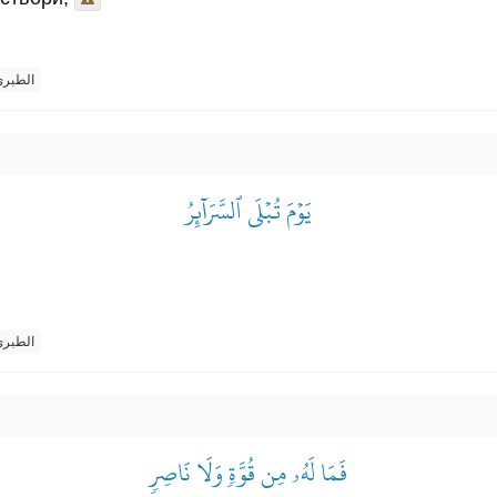
الطبر
يَوۡمَ تُبۡلَى ٱلسَّرَآئِرُ
الطبر
فَمَا لَهُۥ مِن قُوَّةٖ وَلَا نَاصِرٖ