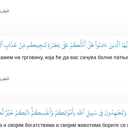
الطبر
َيُّهَا ٱلَّذِينَ ءَامَنُواْ هَلۡ أَدُلُّكُمۡ عَلَىٰ تِجَٰرَةٖ تُنجِيكُم مِّنۡ عَذَابٍ أَل
укажем на трговину, која ће да вас сачува болне патњ
الطبر
هِۦ وَتُجَٰهِدُونَ فِي سَبِيلِ ٱللَّهِ بِأَمۡوَٰلِكُمۡ وَأَنفُسِكُمۡۚ ذَٰلِكُمۡ خَيۡرٞ ل
 и својим богатствима и својим животима борите се н