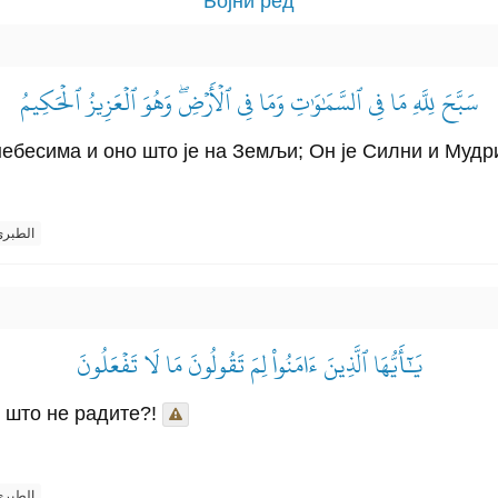
Бојни ред
سَبَّحَ لِلَّهِ مَا فِي ٱلسَّمَٰوَٰتِ وَمَا فِي ٱلۡأَرۡضِۖ وَهُوَ ٱلۡعَزِيزُ ٱلۡحَكِيمُ
небесима и оно што је на Земљи; Он је Силни и Мудр
الطبر
يَٰٓأَيُّهَا ٱلَّذِينَ ءَامَنُواْ لِمَ تَقُولُونَ مَا لَا تَفۡعَلُونَ
о што не радите?!
الطبر