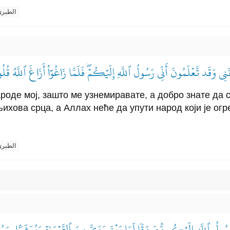
الطبر
َنِي وَقَد تَّعۡلَمُونَ أَنِّي رَسُولُ ٱللَّهِ إِلَيۡكُمۡۖ فَلَمَّا زَاغُوٓاْ أَزَاغَ ٱللَّهُ قُل
ароде мој, зашто ме узнемиравате, а добро знате да 
ихова срца, а Аллах неће да упути народ који је огре
الطبر
َسُولُ ٱللَّهِ إِلَيۡكُم مُّصَدِّقٗا لِّمَا بَيۡنَ يَدَيَّ مِنَ ٱلتَّوۡرَىٰةِ وَمُبَشِّرَۢا بِر