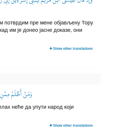
вам потврдим пре мене објављену Тору
кад им је донео јасне доказе, они
Show other translations
وَمَنۡ أَظۡلَمُ مِمَّنِ
ллах неће да упути народ који
Show other translations