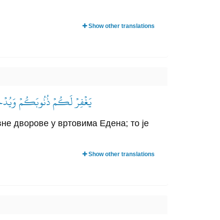
Show other translations
يَغۡفِرۡ لَكُمۡ ذُنُوبَكُمۡ وَيُدۡخِ
ивне дворове у вртовима Едена; то је
Show other translations