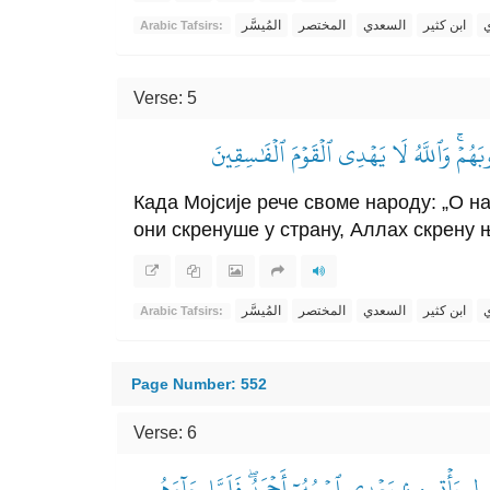
ي
ابن كثير
السعدي
المختصر
المُيسَّر
Arabic Tafsirs:
Verse: 5
ُوبَهُمۡۚ وَٱللَّهُ لَا يَهۡدِي ٱلۡقَوۡمَ ٱلۡفَٰسِقِينَ
Када Мојсије рече своме народу: „О н
они скренуше у страну, Аллах скрену њ
ي
ابن كثير
السعدي
المختصر
المُيسَّر
Arabic Tafsirs:
Page Number: 552
Verse: 6
َسُولٖ يَأۡتِي مِنۢ بَعۡدِي ٱسۡمُهُۥٓ أَحۡمَدُۖ فَلَمَّا جَآءَهُم