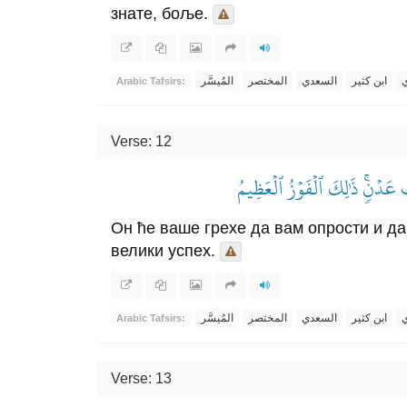
знате, боље.
ي
ابن كثير
السعدي
المختصر
المُيسَّر
Arabic Tafsirs:
Verse: 12
َدۡنٖۚ ذَٰلِكَ ٱلۡفَوۡزُ ٱلۡعَظِيمُ
Он ће ваше грехе да вам опрости и да 
велики успех.
ي
ابن كثير
السعدي
المختصر
المُيسَّر
Arabic Tafsirs:
Verse: 13