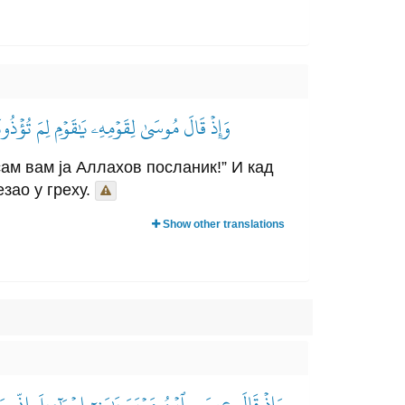
وَإِذۡ قَالَ مُوسَىٰ لِقَوۡمِهِۦ يَٰقَوۡمِ لِمَ تُؤۡذُون
сам вам ја Аллахов посланик!” И кад
зао у греху.
Show other translations
وَإِذۡ قَالَ عِيسَى ٱبۡنُ مَرۡيَمَ يَٰبَنِيٓ إِسۡرَٰٓءِيلَ إِنِّي ر