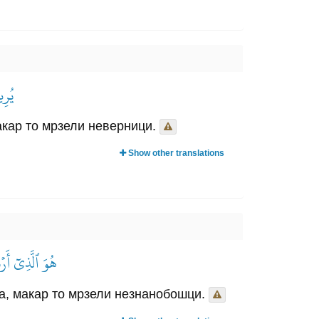
يُرِي
акар то мрзели неверници.
Show other translations
هُوَ ٱلَّذِيٓ أَر
ра, макар то мрзели незнанобошци.