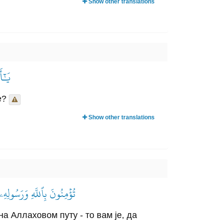
Show other translations
يَٰٓأ
е?
Show other translations
تُؤۡمِنُونَ بِٱللَّهِ وَرَسُولِ
а Аллаховом путу - то вам је, да