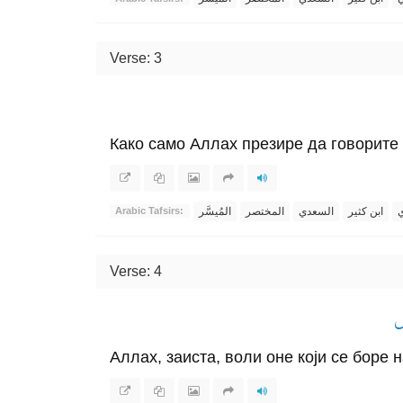
Verse: 3
Како само Аллах презире да говорите 
ي
ابن كثير
السعدي
المختصر
المُيسَّر
Arabic Tafsirs:
Verse: 4
صٞ
Аллах, заиста, воли оне који се боре