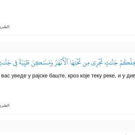
الطبر
لۡكُمۡ جَنَّٰتٖ تَجۡرِي مِن تَحۡتِهَا ٱلۡأَنۡهَٰرُ وَمَسَٰكِنَ طَيِّبَةٗ فِي جَنَّٰتِ ع
вас уведе у рајске баште, кроз које теку реке, и у д
الطبر