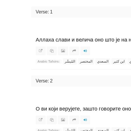
Verse: 1
Аллаха слави и велича оно што је на 
ي
ابن كثير
السعدي
المختصر
المُيسَّر
Arabic Tafsirs:
Verse: 2
О ви који верујете, зашто говорите он
ي
ابن كثير
السعدي
المختصر
المُيسَّر
Arabic Tafsirs: