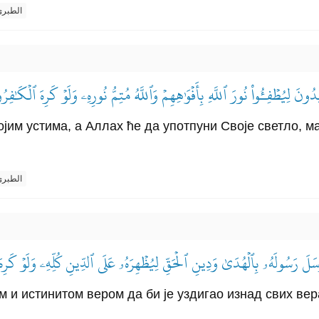
الطبر
دُونَ لِيُطۡفِـُٔواْ نُورَ ٱللَّهِ بِأَفۡوَٰهِهِمۡ وَٱللَّهُ مُتِمُّ نُورِهِۦ وَلَوۡ كَرِهَ ٱلۡكَٰفِر
јим устима, а Аллах ће да употпуни Своје светло, м
الطبر
ۡسَلَ رَسُولَهُۥ بِٱلۡهُدَىٰ وَدِينِ ٱلۡحَقِّ لِيُظۡهِرَهُۥ عَلَى ٱلدِّينِ كُلِّهِۦ وَلَوۡ كَرِه
м и истинитом вером да би је уздигао изнад свих ве