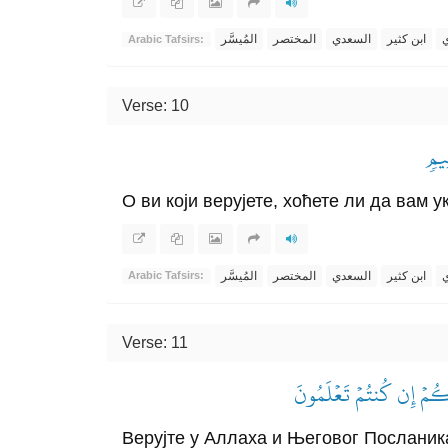
ي
ابن كثير
السعدي
المختصر
المُيسَّر
Arabic Tafsirs:
Verse: 10
ِيمٖ
О ви који верујете, хоћете ли да вам 
ي
ابن كثير
السعدي
المختصر
المُيسَّر
Arabic Tafsirs:
Verse: 11
َّكُمۡ إِن كُنتُمۡ تَعۡلَمُونَ
Верујте у Аллаха и Његовог Посланика