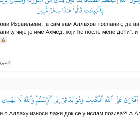
بِٱلۡبَيِّنَٰتِ قَالُواْ هَٰذَا سِحۡرٞ مُّبِينٞ
инови Израиљеви, ја сам вам Аллахов посланик, да 
нику чије је име Ахмед, који ће после мене доћи”, и 
الطبر
 ٱفۡتَرَىٰ عَلَى ٱللَّهِ ٱلۡكَذِبَ وَهُوَ يُدۡعَىٰٓ إِلَى ٱلۡإِسۡلَٰمِۚ وَٱللَّهُ لَا يَهۡدِي ٱ
ји о Аллаху износи лажи док се у ислам позива?! А А