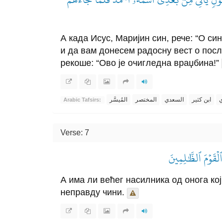
А када Исус, Маријин син, рече: “О с
и да вам донесем радосну вест о посла
рекоше: “Ово је очигледна враџбина!”
ي
ابن كثير
السعدي
المختصر
المُيسَّر
Arabic Tafsirs:
Verse: 7
لۡقَوۡمَ ٱلظَّٰلِمِينَ
А има ли већег насилника од онога ко
неправду чини.