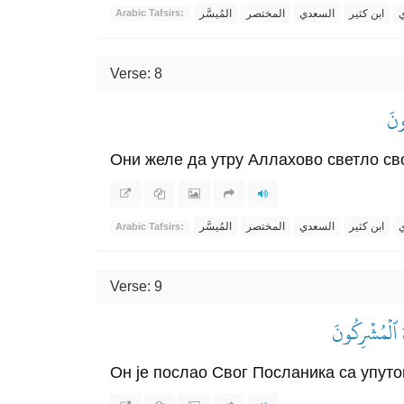
ي
ابن كثير
السعدي
المختصر
المُيسَّر
Arabic Tafsirs:
Verse: 8
ُونَ
Они желе да утру Аллахово светло сво
ي
ابن كثير
السعدي
المختصر
المُيسَّر
Arabic Tafsirs:
Verse: 9
َ ٱلۡمُشۡرِكُونَ
Он је послао Свог Посланика са упуто