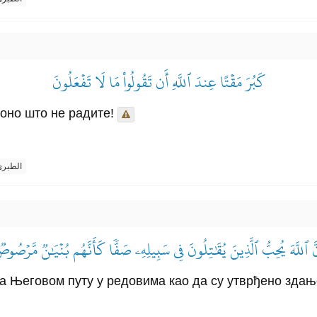
كَبُرَ مَقۡتًا عِندَ ٱللَّهِ أَن تَقُولُواْ مَا لَا تَفۡعَلُونَ
оно што не радите!
الطبر
َّ ٱللَّهَ يُحِبُّ ٱلَّذِينَ يُقَٰتِلُونَ فِي سَبِيلِهِۦ صَفّٗا كَأَنَّهُم بُنۡيَٰنٞ مَّرۡصُو
 на Његовом путу у редовима као да су утврђено здањ