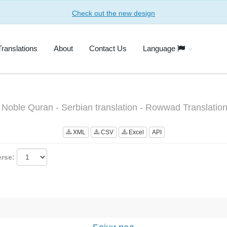
Check out the new design
Translations
About
Contact Us
Language
e Noble Quran - Serbian translation - Rowwad Translatio
XML
CSV
Excel
API
erse: