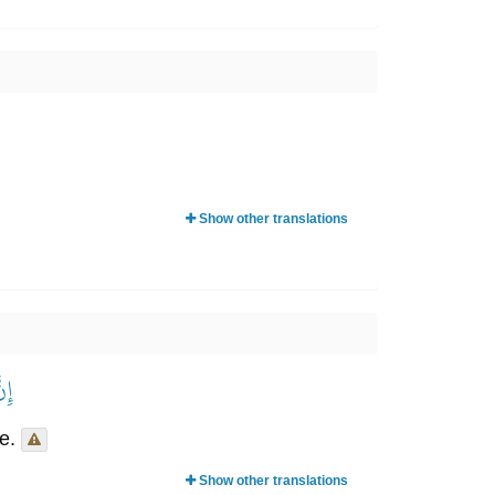
Show other translations
إِن
е.
Show other translations