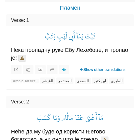
Пламен
Verse: 1
تَبَّتۡ يَدَآ أَبِي لَهَبٖ وَتَبَّ
Нека пропадну руке Ебу Лехебове, и пропао
је!
Show other translations
الطبري
ابن كثير
السعدي
المختصر
المُيسَّر
Arabic Tafsirs:
Verse: 2
مَآ أَغۡنَىٰ عَنۡهُ مَالُهُۥ وَمَا كَسَبَ
Неће да му буде од користи његово
богатство, а ни оно што је стекао,