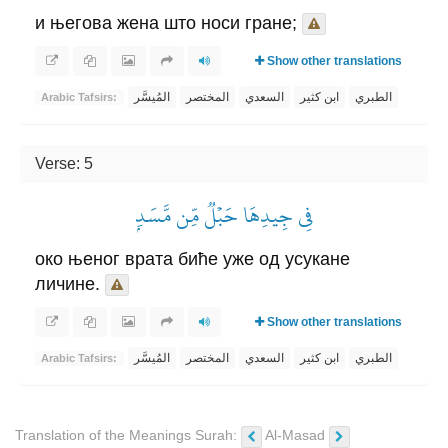
и његова жена што носи гране;
Show other translations
الطبري
ابن كثير
السعدي
المختصر
المُيسَّر
Arabic Tafsirs:
Verse: 5
فِي جِيدِهَا حَبۡلٞ مِّن مَّسَدِۭ
око њеног врата биће уже од усукане
личине.
Show other translations
الطبري
ابن كثير
السعدي
المختصر
المُيسَّر
Arabic Tafsirs:
Translation of the Meanings Surah:
Al-Masad