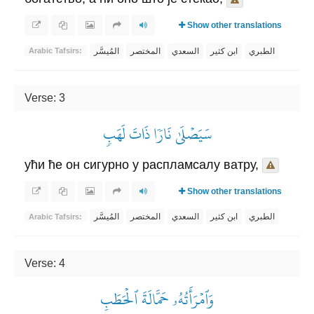
Show other translations
الطبري
ابن كثير
السعدي
المختصر
المُيسَّر
Arabic Tafsirs:
Verse: 3
سَيَصۡلَىٰ نَارٗا ذَاتَ لَهَبٖ
ући ће он сигурно у распламсалу ватру,
Show other translations
الطبري
ابن كثير
السعدي
المختصر
المُيسَّر
Arabic Tafsirs:
Verse: 4
وَٱمۡرَأَتُهُۥ حَمَّالَةَ ٱلۡحَطَبِ