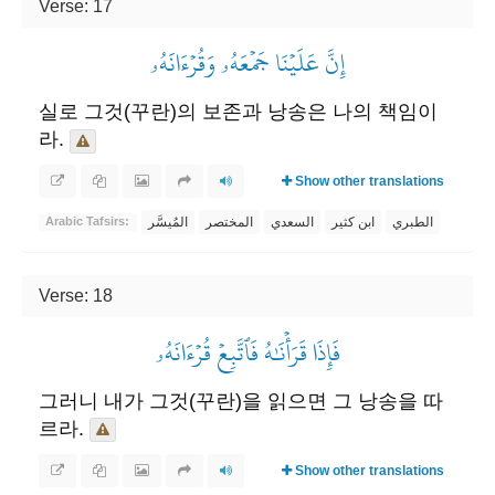
Verse: 17
إِنَّ عَلَيۡنَا جَمۡعَهُۥ وَقُرۡءَانَهُۥ
실로 그것(꾸란)의 보존과 낭송은 나의 책임이
라.
Show other translations
الطبري
ابن كثير
السعدي
المختصر
المُيسَّر
Arabic Tafsirs:
Verse: 18
فَإِذَا قَرَأۡنَٰهُ فَٱتَّبِعۡ قُرۡءَانَهُۥ
그러니 내가 그것(꾸란)을 읽으면 그 낭송을 따
르라.
Show other translations