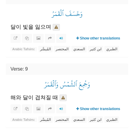
وَخَسَفَ ٱلۡقَمَرُ
달이 빛을 잃으며
Show other translations
الطبري
ابن كثير
السعدي
المختصر
المُيسَّر
Arabic Tafsirs:
Verse: 9
وَجُمِعَ ٱلشَّمۡسُ وَٱلۡقَمَرُ
해와 달이 겹쳐질 때
Show other translations
الطبري
ابن كثير
السعدي
المختصر
المُيسَّر
Arabic Tafsirs: