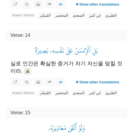
Show other translations
الطبري
ابن كثير
السعدي
المختصر
المُيسَّر
Arabic Tafsirs:
Verse: 14
بَلِ ٱلۡإِنسَٰنُ عَلَىٰ نَفۡسِهِۦ بَصِيرَةٞ
실로 인간은 확실한 증거가 자기 자신을 덮칠 것
이라.
Show other translations
الطبري
ابن كثير
السعدي
المختصر
المُيسَّر
Arabic Tafsirs:
Verse: 15
وَلَوۡ أَلۡقَىٰ مَعَاذِيرَهُۥ