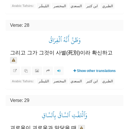
الطبري
ابن كثير
السعدي
المختصر
المُيسَّر
Arabic Tafsirs:
Verse: 28
وَظَنَّ أَنَّهُ ٱلۡفِرَاقُ
그리고 그가 그것이 사별(死別)이라 확신하고
Show other translations
الطبري
ابن كثير
السعدي
المختصر
المُيسَّر
Arabic Tafsirs:
Verse: 29
وَٱلۡتَفَّتِ ٱلسَّاقُ بِٱلسَّاقِ
괴로움이 괴로움과 맞닿을 때