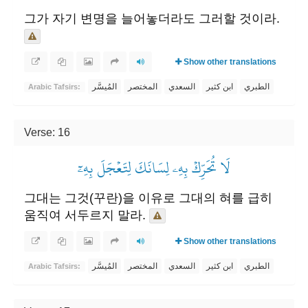
그가 자기 변명을 늘어놓더라도 그러할 것이라.
Show other translations
الطبري
ابن كثير
السعدي
المختصر
المُيسَّر
Arabic Tafsirs:
Verse: 16
لَا تُحَرِّكۡ بِهِۦ لِسَانَكَ لِتَعۡجَلَ بِهِۦٓ
그대는 그것(꾸란)을 이유로 그대의 혀를 급히
움직여 서두르지 말라.
Show other translations
الطبري
ابن كثير
السعدي
المختصر
المُيسَّر
Arabic Tafsirs: