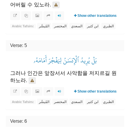
어버릴 수 있노라.
Show other translations
الطبري
ابن كثير
السعدي
المختصر
المُيسَّر
Arabic Tafsirs:
Verse: 5
بَلۡ يُرِيدُ ٱلۡإِنسَٰنُ لِيَفۡجُرَ أَمَامَهُۥ
그러나 인간은 앞장서서 사악함을 저지르길 원
하노라.
Show other translations
الطبري
ابن كثير
السعدي
المختصر
المُيسَّر
Arabic Tafsirs:
Verse: 6