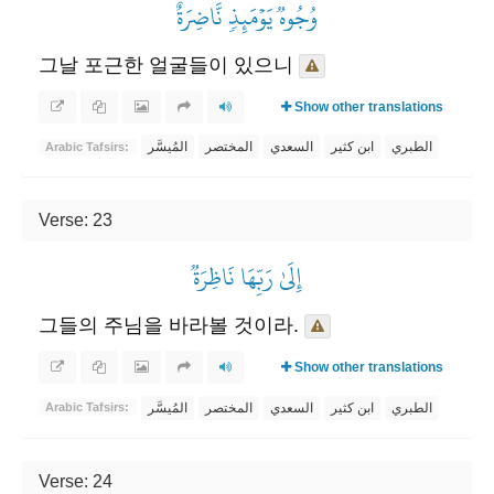
وُجُوهٞ يَوۡمَئِذٖ نَّاضِرَةٌ
그날 포근한 얼굴들이 있으니
Show other translations
الطبري
ابن كثير
السعدي
المختصر
المُيسَّر
Arabic Tafsirs:
Verse: 23
إِلَىٰ رَبِّهَا نَاظِرَةٞ
그들의 주님을 바라볼 것이라.
Show other translations
الطبري
ابن كثير
السعدي
المختصر
المُيسَّر
Arabic Tafsirs:
Verse: 24