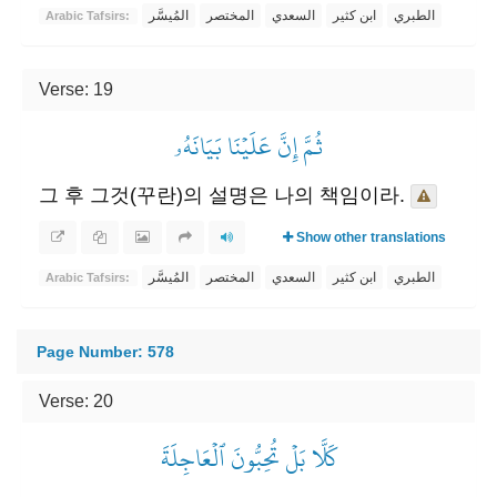
الطبري
ابن كثير
السعدي
المختصر
المُيسَّر
Arabic Tafsirs:
Verse: 19
ثُمَّ إِنَّ عَلَيۡنَا بَيَانَهُۥ
그 후 그것(꾸란)의 설명은 나의 책임이라.
Show other translations
الطبري
ابن كثير
السعدي
المختصر
المُيسَّر
Arabic Tafsirs:
Page Number: 578
Verse: 20
كَلَّا بَلۡ تُحِبُّونَ ٱلۡعَاجِلَةَ