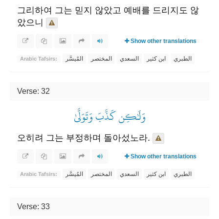
그리하여 그는 믿지 않았고 예배를 드리지도 않
았으니
Show other translations
الطبري
ابن كثير
السعدي
المختصر
المُيسَّر
Arabic Tafsirs:
Verse: 32
وَلَٰكِن كَذَّبَ وَتَوَلَّىٰ
오히려 그는 부정하며 돌아섰노라.
Show other translations
الطبري
ابن كثير
السعدي
المختصر
المُيسَّر
Arabic Tafsirs:
Verse: 33