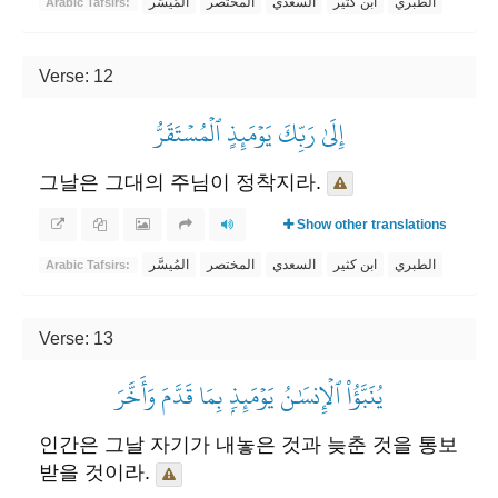
الطبري
ابن كثير
السعدي
المختصر
المُيسَّر
Arabic Tafsirs:
Verse: 12
إِلَىٰ رَبِّكَ يَوۡمَئِذٍ ٱلۡمُسۡتَقَرُّ
그날은 그대의 주님이 정착지라.
Show other translations
الطبري
ابن كثير
السعدي
المختصر
المُيسَّر
Arabic Tafsirs:
Verse: 13
يُنَبَّؤُاْ ٱلۡإِنسَٰنُ يَوۡمَئِذِۭ بِمَا قَدَّمَ وَأَخَّرَ
인간은 그날 자기가 내놓은 것과 늦춘 것을 통보
받을 것이라.