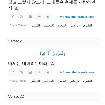
결코 그렇지 않노라! 그대들은 현세를 사랑하면
서
Show other translations
الطبري
ابن كثير
السعدي
المختصر
المُيسَّر
Arabic Tafsirs:
Verse: 21
وَتَذَرُونَ ٱلۡأٓخِرَةَ
내세는 내버려두더라.
Show other translations
الطبري
ابن كثير
السعدي
المختصر
المُيسَّر
Arabic Tafsirs:
Verse: 22