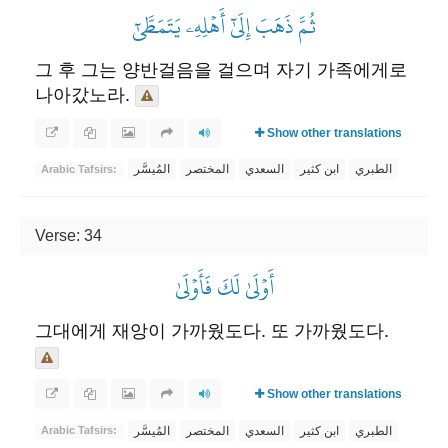
ثُمَّ ذَهَبَ إِلَىٰٓ أَهۡلِهِۦ يَتَمَطَّىٰٓ
그 후 그는 양반걸음을 걸으며 자기 가족에게로
나아갔노라.
Show other translations
الطبري
ابن كثير
السعدي
المختصر
المُيسَّر
Arabic Tafsirs:
Verse: 34
أَوۡلَىٰ لَكَ فَأَوۡلَىٰ
그대에게 재앙이 가까웠도다. 또 가까웠도다.
Show other translations
الطبري
ابن كثير
السعدي
المختصر
المُيسَّر
Arabic Tafsirs: