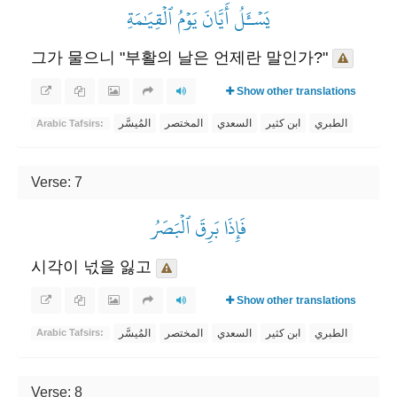
يَسۡـَٔلُ أَيَّانَ يَوۡمُ ٱلۡقِيَٰمَةِ
그가 물으니 "부활의 날은 언제란 말인가?"
Show other translations
الطبري
ابن كثير
السعدي
المختصر
المُيسَّر
Arabic Tafsirs:
Verse: 7
فَإِذَا بَرِقَ ٱلۡبَصَرُ
시각이 넋을 잃고
Show other translations
الطبري
ابن كثير
السعدي
المختصر
المُيسَّر
Arabic Tafsirs:
Verse: 8