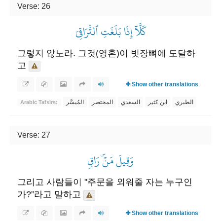
Verse: 26
كَلَّآ إِذَا بَلَغَتِ ٱلتَّرَاقِيَ
그렇지 않노라. 그것(영혼)이 빗장뼈에 도달하
고
Show other translations
الطبري
ابن كثير
السعدي
المختصر
المُيسَّر
Arabic Tafsirs:
Verse: 27
وَقِيلَ مَنۡۜ رَاقٖ
그리고 사람들이 "주문을 외워줄 자는 누구인
가?”라고 말하고
Show other translations