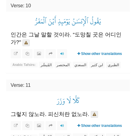
Verse: 10
يَقُولُ ٱلۡإِنسَٰنُ يَوۡمَئِذٍ أَيۡنَ ٱلۡمَفَرُّ
인간은 그날 말할 것이라. “도망칠 곳은 어디인
가?"
Show other translations
الطبري
ابن كثير
السعدي
المختصر
المُيسَّر
Arabic Tafsirs:
Verse: 11
كَلَّا لَا وَزَرَ
그렇지 않노라. 피신처란 없노라.
Show other translations