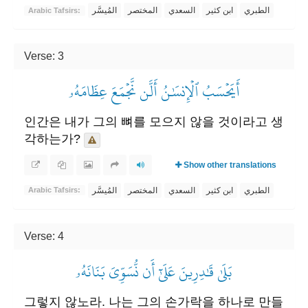
الطبري
ابن كثير
السعدي
المختصر
المُيسَّر
Arabic Tafsirs:
Verse: 3
أَيَحۡسَبُ ٱلۡإِنسَٰنُ أَلَّن نَّجۡمَعَ عِظَامَهُۥ
인간은 내가 그의 뼈를 모으지 않을 것이라고 생
각하는가?
Show other translations
الطبري
ابن كثير
السعدي
المختصر
المُيسَّر
Arabic Tafsirs:
Verse: 4
بَلَىٰ قَٰدِرِينَ عَلَىٰٓ أَن نُّسَوِّيَ بَنَانَهُۥ
그렇지 않노라. 나는 그의 손가락을 하나로 만들