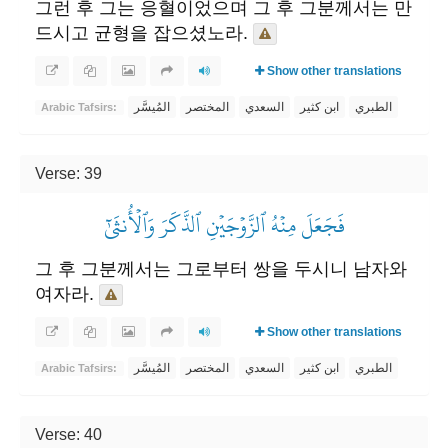
그런 후 그는 응혈이었으며 그 후 그분께서는 만
드시고 균형을 잡으셨노라.
Show other translations
الطبري
ابن كثير
السعدي
المختصر
المُيسَّر
Arabic Tafsirs:
Verse: 39
فَجَعَلَ مِنۡهُ ٱلزَّوۡجَيۡنِ ٱلذَّكَرَ وَٱلۡأُنثَىٰٓ
그 후 그분께서는 그로부터 쌍을 두시니 남자와
여자라.
Show other translations
الطبري
ابن كثير
السعدي
المختصر
المُيسَّر
Arabic Tafsirs:
Verse: 40