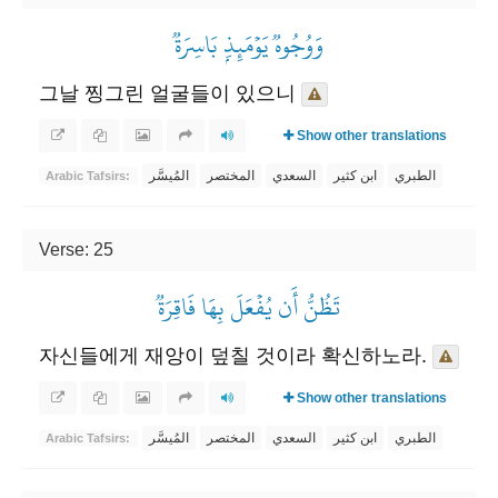
وَوُجُوهٞ يَوۡمَئِذِۭ بَاسِرَةٞ
그날 찡그린 얼굴들이 있으니
Show other translations
الطبري
ابن كثير
السعدي
المختصر
المُيسَّر
Arabic Tafsirs:
Verse: 25
تَظُنُّ أَن يُفۡعَلَ بِهَا فَاقِرَةٞ
자신들에게 재앙이 덮칠 것이라 확신하노라.
Show other translations
الطبري
ابن كثير
السعدي
المختصر
المُيسَّر
Arabic Tafsirs: