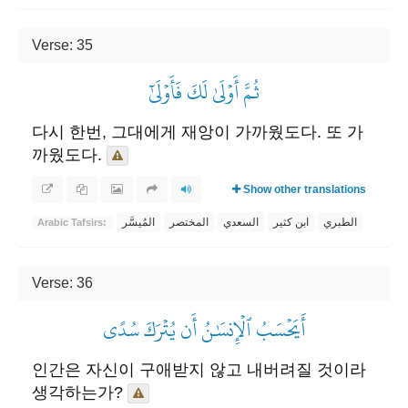
Verse: 35
ثُمَّ أَوۡلَىٰ لَكَ فَأَوۡلَىٰٓ
다시 한번, 그대에게 재앙이 가까웠도다. 또 가
까웠도다.
Show other translations
الطبري
ابن كثير
السعدي
المختصر
المُيسَّر
Arabic Tafsirs:
Verse: 36
أَيَحۡسَبُ ٱلۡإِنسَٰنُ أَن يُتۡرَكَ سُدًى
인간은 자신이 구애받지 않고 내버려질 것이라
생각하는가?