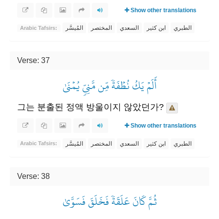
Show other translations
الطبري
ابن كثير
السعدي
المختصر
المُيسَّر
Arabic Tafsirs:
Verse: 37
أَلَمۡ يَكُ نُطۡفَةٗ مِّن مَّنِيّٖ يُمۡنَىٰ
그는 분출된 정액 방울이지 않았던가?
Show other translations
الطبري
ابن كثير
السعدي
المختصر
المُيسَّر
Arabic Tafsirs:
Verse: 38
ثُمَّ كَانَ عَلَقَةٗ فَخَلَقَ فَسَوَّىٰ