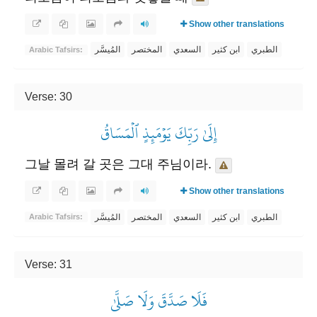
Show other translations
الطبري
ابن كثير
السعدي
المختصر
المُيسَّر
Arabic Tafsirs:
Verse: 30
إِلَىٰ رَبِّكَ يَوۡمَئِذٍ ٱلۡمَسَاقُ
그날 몰려 갈 곳은 그대 주님이라.
Show other translations
الطبري
ابن كثير
السعدي
المختصر
المُيسَّر
Arabic Tafsirs:
Verse: 31
فَلَا صَدَّقَ وَلَا صَلَّىٰ