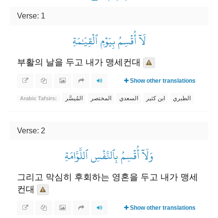
Verse: 1
لَآ أُقۡسِمُ بِيَوۡمِ ٱلۡقِيَٰمَةِ
부활의 날을 두고 내가 맹세컨대
Show other translations
الطبري
ابن كثير
السعدي
المختصر
المُيسَّر
Arabic Tafsirs:
Verse: 2
وَلَآ أُقۡسِمُ بِٱلنَّفۡسِ ٱللَّوَّامَةِ
그리고 막심히 후회하는 영혼을 두고 내가 맹세
컨대
Show other translations